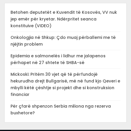
Betohen deputetët e Kuvendit të Kosovës, VV nuk
jep emër për kryetar. Ndërpritet seanca
konstituive (VIDEO)
Onkologjia në Shkup: Çdo muaj përballemi me të
njëjtin problem
Epidemia e salmonelës i lidhur me jalapenos
përhapet në 27 shtete të SHBA-së
Mickoski: Pritëm 30 vjet që të përfundojë
hekurudha drejt Bullgarisë, më në fund kjo Qeveri e
mbylli këtë çështje si projekt dhe si konstruksion
financiar
Për çfarë shpenzon Serbia miliona nga rezerva
buxhetore?