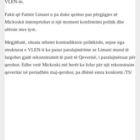
VLEN-in.
Fakti që Fatmir Limani u pa duke qeshur pas përgjigjes së
Mickoskit intereprtohet si një moment konfirmimi politik dhe
afërsie mes tyre.
Megjithatë, situata mbetet kontradiktore politikisht, sepse nga
strukturat e VLEN-it ka pasur paralajmërime se Limani mund të
largohet gjatë rekonstruimit të parë të Qeverisë, i paralajmëruar për
qershor. Edhe vetë Mickoski më herët ka folur për një rekonstruim
qeveritar në periudhën maj-qershor, pa dhënë emra konkretë./TS/