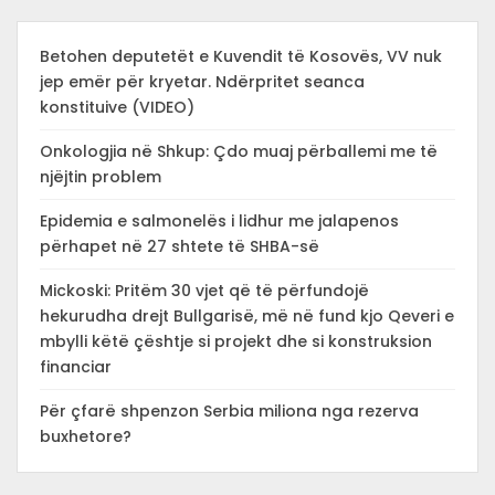
Betohen deputetët e Kuvendit të Kosovës, VV nuk
jep emër për kryetar. Ndërpritet seanca
konstituive (VIDEO)
Onkologjia në Shkup: Çdo muaj përballemi me të
njëjtin problem
Epidemia e salmonelës i lidhur me jalapenos
përhapet në 27 shtete të SHBA-së
Mickoski: Pritëm 30 vjet që të përfundojë
hekurudha drejt Bullgarisë, më në fund kjo Qeveri e
mbylli këtë çështje si projekt dhe si konstruksion
financiar
Për çfarë shpenzon Serbia miliona nga rezerva
buxhetore?