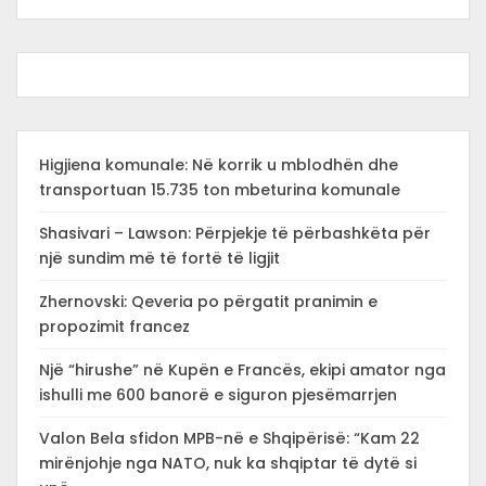
Higjiena komunale: Në korrik u mblodhën dhe
transportuan 15.735 ton mbeturina komunale
Shasivari – Lawson: Përpjekje të përbashkëta për
një sundim më të fortë të ligjit
Zhernovski: Qeveria po përgatit pranimin e
propozimit francez
Një “hirushe” në Kupën e Francës, ekipi amator nga
ishulli me 600 banorë e siguron pjesëmarrjen
Valon Bela sfidon MPB-në e Shqipërisë: “Kam 22
mirënjohje nga NATO, nuk ka shqiptar të dytë si