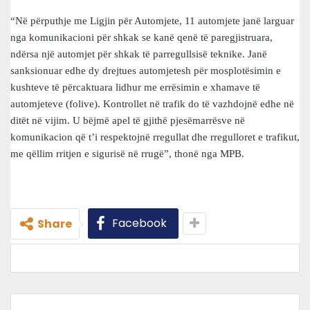
“Në përputhje me Ligjin për Automjete, 11 automjete janë larguar
nga komunikacioni për shkak se kanë qenë të paregjistruara,
ndërsa një automjet për shkak të parregullsisë teknike. Janë
sanksionuar edhe dy drejtues automjetesh për mosplotësimin e
kushteve të përcaktuara lidhur me errësimin e xhamave të
automjeteve (folive). Kontrollet në trafik do të vazhdojnë edhe në
ditët në vijim. U bëjmë apel të gjithë pjesëmarrësve në
komunikacion që t’i respektojnë rregullat dhe rregulloret e trafikut,
me qëllim rritjen e sigurisë në rrugë”, thonë nga MPB.
Facebook
Share