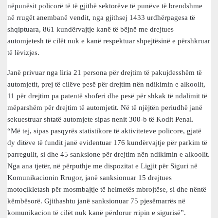
nëpunësit policorë të të gjithë sektorëve të punëve të brendshme
në rrugët anembanë vendit, nga gjithsej 1433 urdhërpagesa të
shqiptuara, 861 kundërvajtje kanë të bëjnë me drejtues
automjetesh të cilët nuk e kanë respektuar shpejtësinë e përshkruar
të lëvizjes.
Janë privuar nga liria 21 persona për drejtim të pakujdesshëm të
automjetit, prej të cilëve pesë për drejtim nën ndikimin e alkoolit,
11 për drejtim pa patentë shoferi dhe pesë për shkak të ndalimit të
mëparshëm për drejtim të automjetit. Në të njëjtën periudhë janë
sekuestruar shtatë automjete sipas nenit 300-b të Kodit Penal.
“Më tej, sipas pasqyrës statistikore të aktiviteteve policore, gjatë
dy ditëve të fundit janë evidentuar 176 kundërvajtje për parkim të
parregullt, si dhe 45 sanksione për drejtim nën ndikimin e alkoolit.
Nga ana tjetër, në përputhje me dispozitat e Ligjit për Siguri në
Komunikacionin Rrugor, janë sanksionuar 15 drejtues
motoçikletash për mosmbajtje të helmetës mbrojtëse, si dhe nëntë
këmbësorë. Gjithashtu janë sanksionuar 75 pjesëmarrës në
komunikacion të cilët nuk kanë përdorur rripin e sigurisë”.