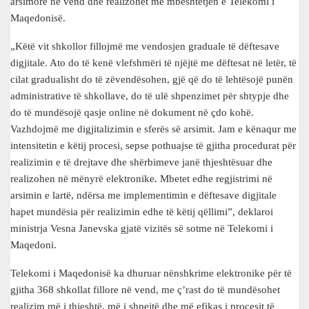
arsimore në vend dhe realizohet me mbështetjen e Telekomi i
Maqedonisë.
„Këtë vit shkollor fillojmë me vendosjen graduale të dëftesave
digjitale. Ato do të kenë vlefshmëri të njëjtë me dëftesat në letër, të
cilat gradualisht do të zëvendësohen, gjë që do të lehtësojë punën
administrative të shkollave, do të ulë shpenzimet për shtypje dhe
do të mundësojë qasje online në dokument në çdo kohë.
Vazhdojmë me digjitalizimin e sferës së arsimit. Jam e kënaqur me
intensitetin e këtij procesi, sepse pothuajse të gjitha procedurat për
realizimin e të drejtave dhe shërbimeve janë thjeshtësuar dhe
realizohen në mënyrë elektronike. Mbetet edhe regjistrimi në
arsimin e lartë, ndërsa me implementimin e dëftesave digjitale
hapet mundësia për realizimin edhe të këtij qëllimi”, deklaroi
ministrja Vesna Janevska gjatë vizitës së sotme në Telekomi i
Maqedoni.
Telekomi i Maqedonisë ka dhuruar nënshkrime elektronike për të
gjitha 368 shkollat fillore në vend, me ç’rast do të mundësohet
realizim më i thjeshtë, më i shpejtë dhe më efikas i procesit të