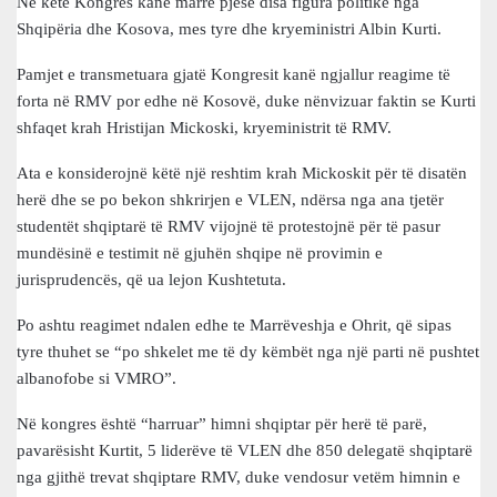
Në këtë Kongres kanë marrë pjesë disa figura politike nga
Shqipëria dhe Kosova, mes tyre dhe kryeministri Albin Kurti.
Pamjet e transmetuara gjatë Kongresit kanë ngjallur reagime të
forta në RMV por edhe në Kosovë, duke nënvizuar faktin se Kurti
shfaqet krah Hristijan Mickoski, kryeministrit të RMV.
Ata e konsiderojnë këtë një reshtim krah Mickoskit për të disatën
herë dhe se po bekon shkrirjen e VLEN, ndërsa nga ana tjetër
studentët shqiptarë të RMV vijojnë të protestojnë për të pasur
mundësinë e testimit në gjuhën shqipe në provimin e
jurisprudencës, që ua lejon Kushtetuta.
Po ashtu reagimet ndalen edhe te Marrëveshja e Ohrit, që sipas
tyre thuhet se “po shkelet me të dy këmbët nga një parti në pushtet
albanofobe si VMRO”.
Në kongres është “harruar” himni shqiptar për herë të parë,
pavarësisht Kurtit, 5 liderëve të VLEN dhe 850 delegatë shqiptarë
nga gjithë trevat shqiptare RMV, duke vendosur vetëm himnin e