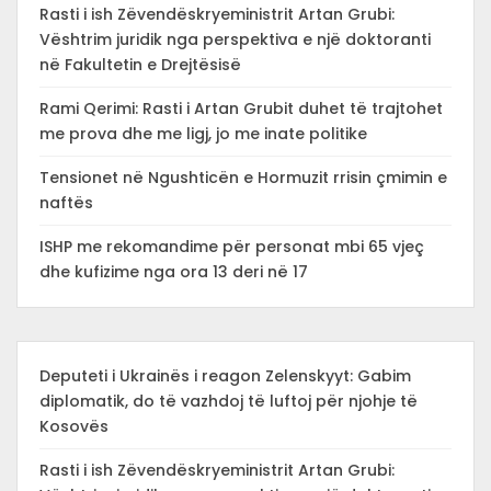
Rasti i ish Zëvendëskryeministrit Artan Grubi:
Vështrim juridik nga perspektiva e një doktoranti
në Fakultetin e Drejtësisë
Rami Qerimi: Rasti i Artan Grubit duhet të trajtohet
me prova dhe me ligj, jo me inate politike
Tensionet në Ngushticën e Hormuzit rrisin çmimin e
naftës
ISHP me rekomandime për personat mbi 65 vjeç
dhe kufizime nga ora 13 deri në 17
Deputeti i Ukrainës i reagon Zelenskyyt: Gabim
diplomatik, do të vazhdoj të luftoj për njohje të
Kosovës
Rasti i ish Zëvendëskryeministrit Artan Grubi: