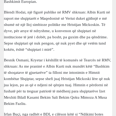
Bashkimit Europian.
Blendi Hodai, një figurë publike në RMV shkruan: Albin Kurti në
raport me shqiptarët e Maqedonisë së Veriut duket gjithnjë e më
shumë në një lloj simbioze politike me Hristijan Mickoskin. Të
dyve, për arsye të ndryshme, u konvenon që shqiptari në
institucione të jetë i dobët, pa bosht, pa guxim dhe pa qëndrime.
Sepse shqiptari që nuk pengon, që nuk pyet dhe që vetëm tund
kokën, është “shqiptari i mirë”.
Besnik Osmani, Kryetar i këshillit të komunës së Tearcës në RMV,
shkruan: As me praninë e Albin Kurti nuk mundët këtë “Bashkim
të shoqatave të gjuetarëve” ta filloni me intonimin e Himnit
kombëtar Shqiptar, sepse shefi juaj Hristijan Mickoski lëre që nuk
jua lejon, po as që e ndjeni në qënjen tuaj. Himnin e përdorni në
fushatë për tu treguar patriotë të mëdhenj para shqiptarëve Izet
Mexhiti Bilall Kasami Bekim Sali Bekim Qoku Mimoza A Musa
Bekim Fazliu.
Irfan Buçi, nga radhët e BDI, e cilëson këtë si “Ndikimi botes