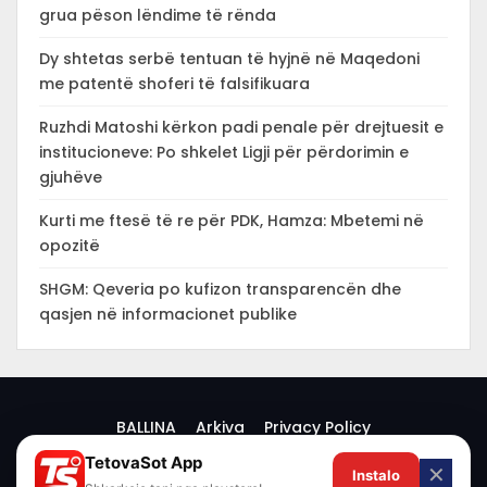
grua pëson lëndime të rënda
Dy shtetas serbë tentuan të hyjnë në Maqedoni
me patentë shoferi të falsifikuara
Ruzhdi Matoshi kërkon padi penale për drejtuesit e
institucioneve: Po shkelet Ligji për përdorimin e
gjuhëve
Kurti me ftesë të re për PDK, Hamza: Mbetemi në
opozitë
SHGM: Qeveria po kufizon transparencën dhe
qasjen në informacionet publike
BALLINA
Arkiva
Privacy Policy
TetovaSot App
✕
Instalo
© 2026 -