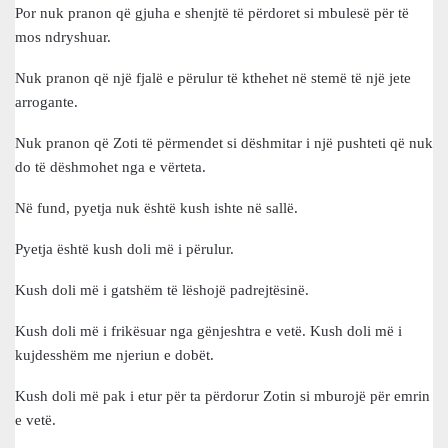
Por nuk pranon që gjuha e shenjtë të përdoret si mbulesë për të
mos ndryshuar.
Nuk pranon që një fjalë e përulur të kthehet në stemë të një jete
arrogante.
Nuk pranon që Zoti të përmendet si dëshmitar i një pushteti që nuk
do të dëshmohet nga e vërteta.
Në fund, pyetja nuk është kush ishte në sallë.
Pyetja është kush doli më i përulur.
Kush doli më i gatshëm të lëshojë padrejtësinë.
Kush doli më i frikësuar nga gënjeshtra e vetë. Kush doli më i
kujdesshëm me njeriun e dobët.
Kush doli më pak i etur për ta përdorur Zotin si mburojë për emrin
e vetë.