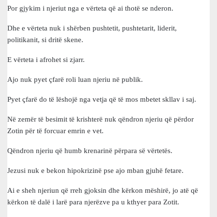
Por gjykim i njeriut nga e vërteta që ai thotë se nderon.
Dhe e vërteta nuk i shërben pushtetit, pushtetarit, liderit,
politikanit, si dritë skene.
E vërteta i afrohet si zjarr.
Ajo nuk pyet çfarë roli luan njeriu në publik.
Pyet çfarë do të lëshojë nga vetja që të mos mbetet skllav i saj.
Në zemër të besimit të krishterë nuk qëndron njeriu që përdor
Zotin për të forcuar emrin e vet.
Qëndron njeriu që humb krenarinë përpara së vërtetës.
Jezusi nuk e bekon hipokrizinë pse ajo mban gjuhë fetare.
Ai e sheh njeriun që rreh gjoksin dhe kërkon mëshirë, jo atë që
kërkon të dalë i larë para njerëzve pa u kthyer para Zotit.