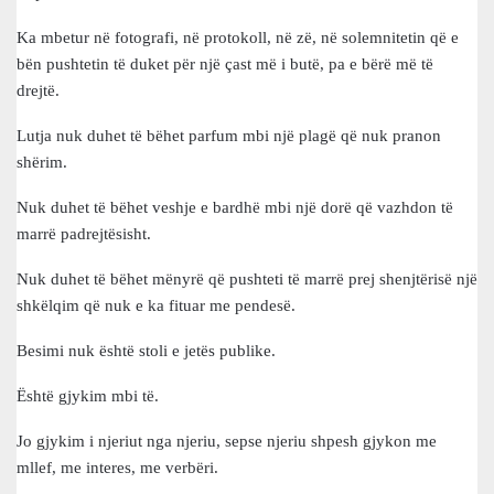
Ka mbetur në fotografi, në protokoll, në zë, në solemnitetin që e
bën pushtetin të duket për një çast më i butë, pa e bërë më të
drejtë.
Lutja nuk duhet të bëhet parfum mbi një plagë që nuk pranon
shërim.
Nuk duhet të bëhet veshje e bardhë mbi një dorë që vazhdon të
marrë padrejtësisht.
Nuk duhet të bëhet mënyrë që pushteti të marrë prej shenjtërisë një
shkëlqim që nuk e ka fituar me pendesë.
Besimi nuk është stoli e jetës publike.
Është gjykim mbi të.
Jo gjykim i njeriut nga njeriu, sepse njeriu shpesh gjykon me
mllef, me interes, me verbëri.