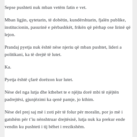
Sepse pushteti nuk mban vetëm fatin e vet.
Mban ligjin, qytetarin, të dobëtin, kundërshtarin, fjalën publike,
institucionin, pasurinë e përbashkët, frikën që përhap ose lirinë që
lejon.
Prandaj pyetja nuk është nëse njeriu që mban pushtet, lideri a
politikani, ka të drejtë të lutet.
Ka.
Pyetja është çfarë dorëzon kur lutet.
Nëse del nga lutja dhe kthehet te e njëjta dorë mbi të njëjtën
padrejtësi, gjunjëzimi ka qenë pamje, jo kthim.
Nëse del prej saj më i zoti për të folur për moralin, por jo më i
gatshëm për t’iu nënshtruar drejtësisë, lutja nuk ka prekur ende
vendin ku pushteti i tij bëhet i rrezikshëm.