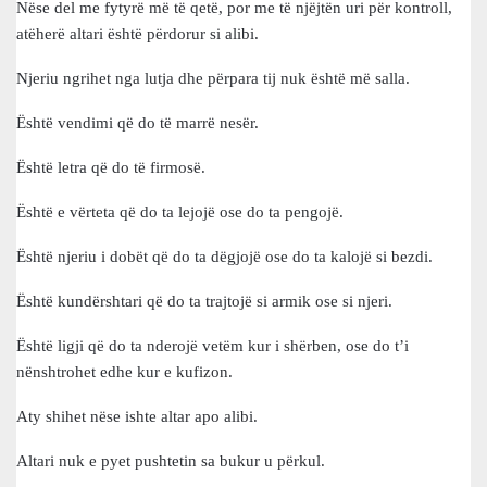
Nëse del me fytyrë më të qetë, por me të njëjtën uri për kontroll,
atëherë altari është përdorur si alibi.
Njeriu ngrihet nga lutja dhe përpara tij nuk është më salla.
Është vendimi që do të marrë nesër.
Është letra që do të firmosë.
Është e vërteta që do ta lejojë ose do ta pengojë.
Është njeriu i dobët që do ta dëgjojë ose do ta kalojë si bezdi.
Është kundërshtari që do ta trajtojë si armik ose si njeri.
Është ligji që do ta nderojë vetëm kur i shërben, ose do t’i
nënshtrohet edhe kur e kufizon.
Aty shihet nëse ishte altar apo alibi.
Altari nuk e pyet pushtetin sa bukur u përkul.