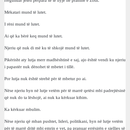
rregulluar jetën përpara se të hyjë në praninë e Zotit.
Mëkatari mund të lutet.
I rëni mund të lutet.
Ai që ka bërë keq mund të lutet.
Njeriu që nuk di më ku të shkojë mund të lutet.
Pikërisht aty lutja merr madhështinë e saj, ajo është vendi ku njeriu
i papastër nuk dënohet të mbetet i tillë.
Por lutja nuk është strehë për të mbetur po ai.
Nëse njeriu hyn në lutje vetëm për të marrë qetësi mbi padrejtësinë
që nuk do ta lëshojë, ai nuk ka kërkuar kthim.
Ka kërkuar mbulim.
Nëse njeriu që mban pushtet, lideri, politikani, hyn në lutje vetëm
për të marrë dritë mbi emrin e vet, pa pranuar errësirën e sjelljes së