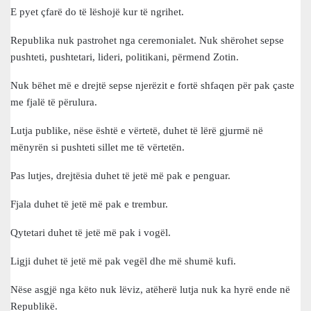
E pyet çfarë do të lëshojë kur të ngrihet.
Republika nuk pastrohet nga ceremonialet. Nuk shërohet sepse
pushteti, pushtetari, lideri, politikani, përmend Zotin.
Nuk bëhet më e drejtë sepse njerëzit e fortë shfaqen për pak çaste
me fjalë të përulura.
Lutja publike, nëse është e vërtetë, duhet të lërë gjurmë në
mënyrën si pushteti sillet me të vërtetën.
Pas lutjes, drejtësia duhet të jetë më pak e penguar.
Fjala duhet të jetë më pak e trembur.
Qytetari duhet të jetë më pak i vogël.
Ligji duhet të jetë më pak vegël dhe më shumë kufi.
Nëse asgjë nga këto nuk lëviz, atëherë lutja nuk ka hyrë ende në
Republikë.