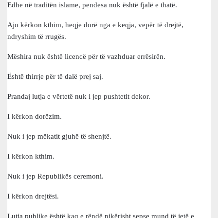
Edhe në traditën islame, pendesa nuk është fjalë e thatë.
Ajo kërkon kthim, heqje dorë nga e keqja, vepër të drejtë,
ndryshim të rrugës.
Mëshira nuk është licencë për të vazhduar errësirën.
Është thirrje për të dalë prej saj.
Prandaj lutja e vërtetë nuk i jep pushtetit dekor.
I kërkon dorëzim.
Nuk i jep mëkatit gjuhë të shenjtë.
I kërkon kthim.
Nuk i jep Republikës ceremoni.
I kërkon drejtësi.
Lutja publike është kaq e rëndë pikërisht sepse mund të jetë e