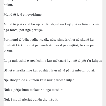
bukur.
Mund të jetë e nevojshme.
Mund të jetë vend ku njerëz të ndryshëm kujtojnë se liria nuk nis
nga forca, por nga përulja.
Por mund të bëhet edhe rrezik, nëse shndërrohet në skenë ku
pushteti kërkon dritë pa pendesë, moral pa drejtësi, bekim pa
kthim.
Lutja nuk është e rrezikshme kur mëkatari hyn në të për t’u kthyer.
Bëhet e rrezikshme kur pushteti hyn në të për të mbetur po ai.
Një shoqëri që e kupton këtë nuk përqesh lutjen.
Nuk e përjashton mëkatarin nga mëshira.
Nuk i mbyll njeriut udhën drejt Zotit.