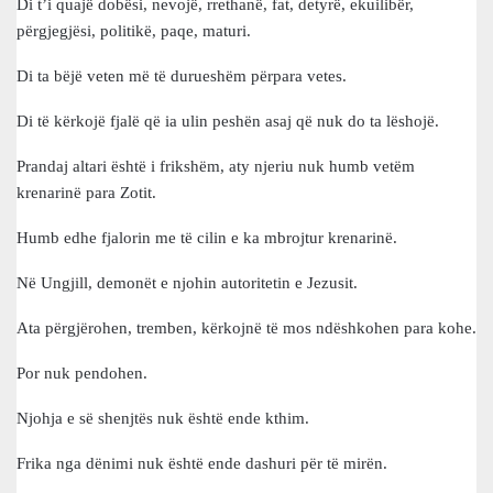
Di t’i quajë dobësi, nevojë, rrethanë, fat, detyrë, ekuilibër,
përgjegjësi, politikë, paqe, maturi.
Di ta bëjë veten më të durueshëm përpara vetes.
Di të kërkojë fjalë që ia ulin peshën asaj që nuk do ta lëshojë.
Prandaj altari është i frikshëm, aty njeriu nuk humb vetëm
krenarinë para Zotit.
Humb edhe fjalorin me të cilin e ka mbrojtur krenarinë.
Në Ungjill, demonët e njohin autoritetin e Jezusit.
Ata përgjërohen, tremben, kërkojnë të mos ndëshkohen para kohe.
Por nuk pendohen.
Njohja e së shenjtës nuk është ende kthim.
Frika nga dënimi nuk është ende dashuri për të mirën.