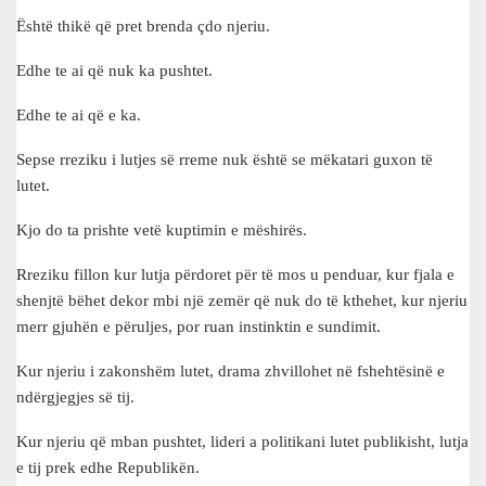
Është thikë që pret brenda çdo njeriu.
Edhe te ai që nuk ka pushtet.
Edhe te ai që e ka.
Sepse rreziku i lutjes së rreme nuk është se mëkatari guxon të
lutet.
Kjo do ta prishte vetë kuptimin e mëshirës.
Rreziku fillon kur lutja përdoret për të mos u penduar, kur fjala e
shenjtë bëhet dekor mbi një zemër që nuk do të kthehet, kur njeriu
merr gjuhën e përuljes, por ruan instinktin e sundimit.
Kur njeriu i zakonshëm lutet, drama zhvillohet në fshehtësinë e
ndërgjegjes së tij.
Kur njeriu që mban pushtet, lideri a politikani lutet publikisht, lutja
e tij prek edhe Republikën.