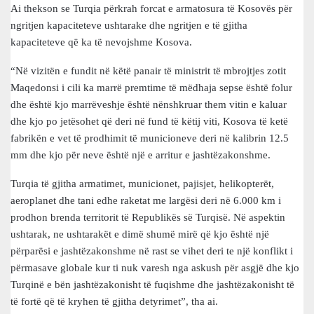
Ai thekson se Turqia përkrah forcat e armatosura të Kosovës për
ngritjen kapaciteteve ushtarake dhe ngritjen e të gjitha
kapaciteteve që ka të nevojshme Kosova.
“Në vizitën e fundit në këtë panair të ministrit të mbrojtjes zotit
Maqedonsi i cili ka marrë premtime të mëdhaja sepse është folur
dhe është kjo marrëveshje është nënshkruar them vitin e kaluar
dhe kjo po jetësohet që deri në fund të këtij viti, Kosova të ketë
fabrikën e vet të prodhimit të municioneve deri në kalibrin 12.5
mm dhe kjo për neve është një e arritur e jashtëzakonshme.
Turqia të gjitha armatimet, municionet, pajisjet, helikopterët,
aeroplanet dhe tani edhe raketat me largësi deri në 6.000 km i
prodhon brenda territorit të Republikës së Turqisë. Në aspektin
ushtarak, ne ushtarakët e dimë shumë mirë që kjo është një
përparësi e jashtëzakonshme në rast se vihet deri te një konflikt i
përmasave globale kur ti nuk varesh nga askush për asgjë dhe kjo
Turqinë e bën jashtëzakonisht të fuqishme dhe jashtëzakonisht të
të fortë që të kryhen të gjitha detyrimet”, tha ai.