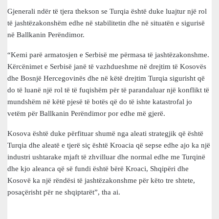
Gjenerali ndër të tjera thekson se Turqia është duke luajtur një rol
të jashtëzakonshëm edhe në stabilitetin dhe në situatën e sigurisë
në Ballkanin Perëndimor.
“Kemi parë armatosjen e Serbisë me përmasa të jashtëzakonshme.
Kërcënimet e Serbisë janë të vazhdueshme në drejtim të Kosovës
dhe Bosnjë Hercegovinës dhe në këtë drejtim Turqia sigurisht që
do të luanë një rol të të fuqishëm për të parandaluar një konflikt të
mundshëm në këtë pjesë të botës që do të ishte katastrofal jo
vetëm për Ballkanin Perëndimor por edhe më gjerë.
Kosova është duke përfituar shumë nga aleati strategjik që është
Turqia dhe aleatë e tjerë siç është Kroacia që sepse edhe ajo ka një
industri ushtarake mjaft të zhvilluar dhe normal edhe me Turqinë
dhe kjo aleanca që së fundi është bërë Kroaci, Shqipëri dhe
Kosovë ka një rëndësi të jashtëzakonshme për këto tre shtete,
posaçërisht për ne shqiptarët”, tha ai.