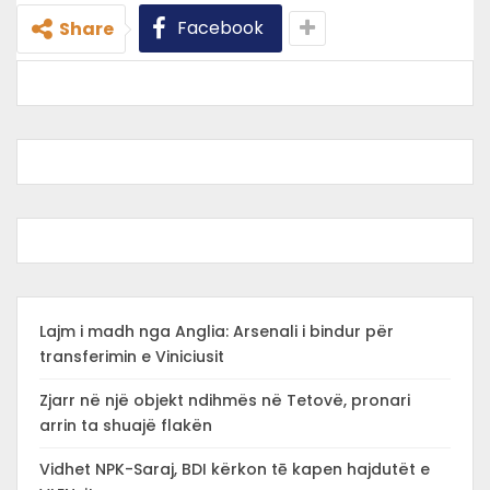
Facebook
Share
Lajm i madh nga Anglia: Arsenali i bindur për
transferimin e Viniciusit
Zjarr në një objekt ndihmës në Tetovë, pronari
arrin ta shuajë flakën
Vidhet NPK-Saraj, BDI kërkon tē kapen hajdutët e