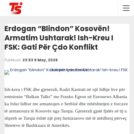
Erdogan “blindon” Kosovën!
Armatim Ushtarak! Ish-Kreu I
FSK: Gati Për Çdo Konflikt
Publikuar
23:53 9 May, 2026
Ish-kreu i FSK dhe gjenerali, Kadri Kastrati në një lidhje live për
emisionin “Balkan Talks” me Franko Egron në Euronews Albania
ka folur lidhur me armatosjen e Serbisë dhe mbështetjen e forcave
të armatosura të Kosovës nga Turqia. Gjenerali gjatë fjalës së tij u
shpreh se Turqia është një prej furnizuesve më të mëdhenj përveç
Shteteve të Bashkuara të Amerikës.