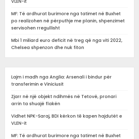
VLEN-it
MF: Të ardhurat burimore nga tatimet në Buxhet
po realizohen në përputhje me planin, shpenzimet
servisohen rregullisht
Mbi 1 miliard euro deficit në treg që nga viti 2022,
Chelsea shpenzon dhe nuk fiton
Lajm i madh nga Anglia: Arsenali i bindur për
transferimin e Viniciusit
Zjarr në një objekt ndihmës në Tetovë, pronari
arrin ta shuajë flakën
Vidhet NPK-Saraj, BDI kërkon tē kapen hajdutët e
VLEN-it
MF: Të ardhurat burimore nga tatimet në Buxhet