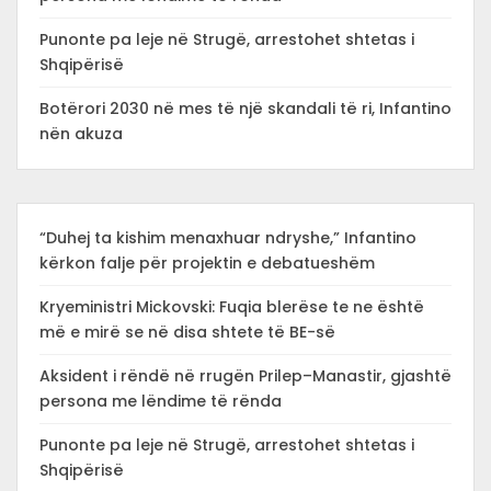
Punonte pa leje në Strugë, arrestohet shtetas i
Shqipërisë
Botërori 2030 në mes të një skandali të ri, Infantino
nën akuza
“Duhej ta kishim menaxhuar ndryshe,” Infantino
kërkon falje për projektin e debatueshëm
Kryeministri Mickovski: Fuqia blerëse te ne është
më e mirë se në disa shtete të BE-së
Aksident i rëndë në rrugën Prilep–Manastir, gjashtë
persona me lëndime të rënda
Punonte pa leje në Strugë, arrestohet shtetas i
Shqipërisë