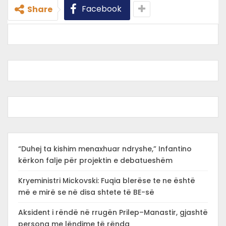
Facebook
Share
“Duhej ta kishim menaxhuar ndryshe,” Infantino
kërkon falje për projektin e debatueshëm
Kryeministri Mickovski: Fuqia blerëse te ne është
më e mirë se në disa shtete të BE-së
Aksident i rëndë në rrugën Prilep–Manastir, gjashtë
persona me lëndime të rënda