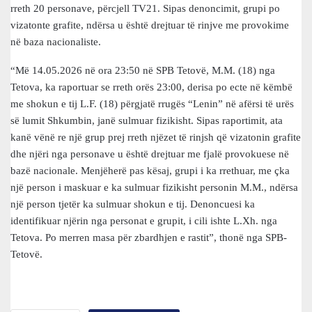
rreth 20 personave, përcjell TV21. Sipas denoncimit, grupi po
vizatonte grafite, ndërsa u është drejtuar të rinjve me provokime
në baza nacionaliste.
“Më 14.05.2026 në ora 23:50 në SPB Tetovë, M.M. (18) nga
Tetova, ka raportuar se rreth orës 23:00, derisa po ecte në këmbë
me shokun e tij L.F. (18) përgjatë rrugës “Lenin” në afërsi të urës
së lumit Shkumbin, janë sulmuar fizikisht. Sipas raportimit, ata
kanë vënë re një grup prej rreth njëzet të rinjsh që vizatonin grafite
dhe njëri nga personavе u është drejtuar me fjalë provokuese në
bazë nacionale. Menjëherë pas kësaj, grupi i ka rrethuar, me çka
një person i maskuar e ka sulmuar fizikisht personin M.M., ndërsa
një person tjetër ka sulmuar shokun e tij. Denoncuesi ka
identifikuar njërin nga personat e grupit, i cili ishte L.Xh. nga
Tetova. Po merren masa për zbardhjen e rastit”, thonë nga SPB-
Tetovë.