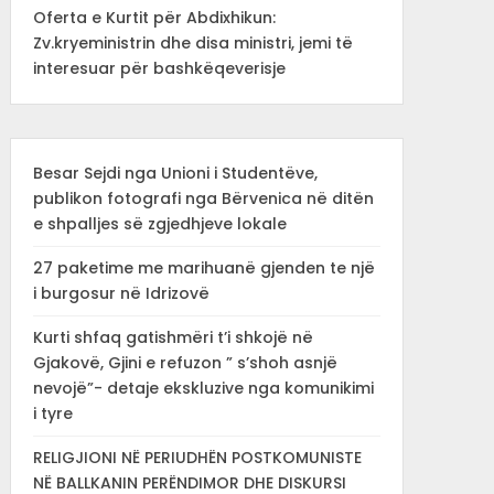
Oferta e Kurtit për Abdixhikun:
Zv.kryeministrin dhe disa ministri, jemi të
interesuar për bashkëqeverisje
Besar Sejdi nga Unioni i Studentëve,
publikon fotografi nga Bërvenica në ditën
e shpalljes së zgjedhjeve lokale
27 paketime me marihuanë gjenden te një
i burgosur në Idrizovë
Kurti shfaq gatishmëri t’i shkojë në
Gjakovë, Gjini e refuzon ” s’shoh asnjë
nevojë”- detaje ekskluzive nga komunikimi
i tyre
RELIGJIONI NË PERIUDHËN POSTKOMUNISTE
NË BALLKANIN PERËNDIMOR DHE DISKURSI