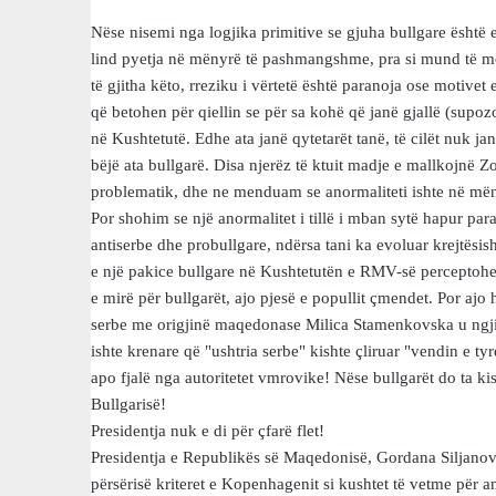
Nëse nisemi nga logjika primitive se gjuha bullgare është
lind pyetja në mënyrë të pashmangshme, pra si mund të mo
të gjitha këto, rreziku i vërtetë është paranoja ose motivet e
që betohen për qiellin se për sa kohë që janë gjallë (supozoj
në Kushtetutë. Edhe ata janë qytetarët tanë, të cilët nuk jan
bëjë ata bullgarë. Disa njerëz të ktuit madje e mallkojnë Zo
problematik, dhe ne menduam se anormaliteti ishte në mën
Por shohim se një anormalitet i tillë i mban sytë hapur par
antiserbe dhe probullgare, ndërsa tani ka evoluar krejtësish
e një pakice bullgare në Kushtetutën e RMV-së perceptohet
e mirë për bullgarët, ajo pjesë e popullit çmendet. Por ajo 
serbe me origjinë maqedonase Milica Stamenkovska u ngj
ishte krenare që "ushtria serbe" kishte çliruar "vendin e ty
apo fjalë nga autoritetet vmrovike! Nëse bullgarët do ta kis
Bullgarisë!
Presidentja nuk e di për çfarë flet!
Presidentja e Republikës së Maqedonisë, Gordana Siljanov
përsërisë kriteret e Kopenhagenit si kushtet të vetme për 