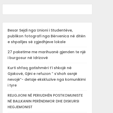
Besar Sejdi nga Unioni i Studentëve,
publikon fotografi nga Bërvenica në ditën
e shpalljes së zgjedhjeve lokale
27 paketime me marihuanë gjenden te një
i burgosur në Idrizovë
Kurti shfaq gatishmëri t’i shkojë në
Gjakovë, Gjini e refuzon ” s’shoh asnjë
nevojë”- detaje ekskluzive nga komunikimi
i tyre
RELIGJIONI NË PERIUDHËN POSTKOMUNISTE
NË BALLKANIN PERËNDIMOR DHE DISKURSI
HEGJEMONIST