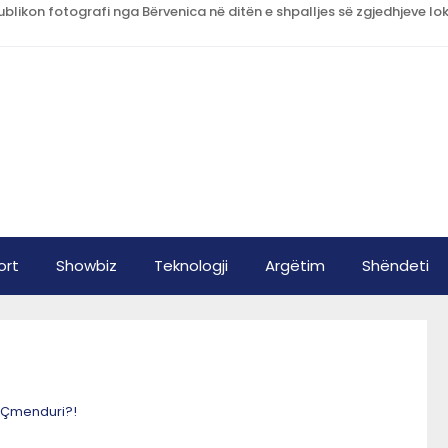
ort
Showbiz
Teknologji
Argëtim
Shëndeti