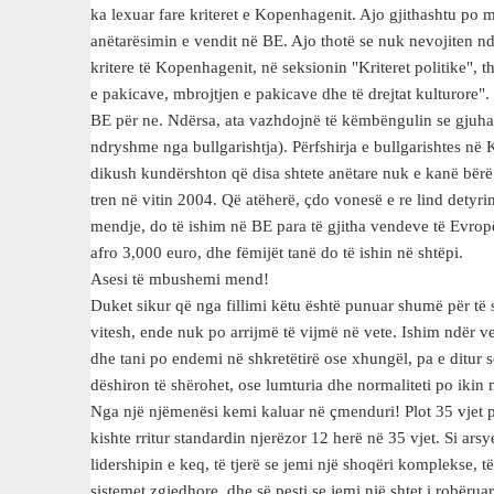
ka lexuar fare kriteret e Kopenhagenit. Ajo gjithashtu po 
anëtarësimin e vendit në BE. Ajo thotë se nuk nevojiten n
kritere të Kopenhagenit, në seksionin "Kriteret politike", th
e pakicave, mbrojtjen e pakicave dhe të drejtat kulturore". P
BE për ne. Ndërsa, ata vazhdojnë të këmbëngulin se gjuha
ndryshme nga bullgarishtja). Përfshirja e bullgarishtes në 
dikush kundërshton që disa shtete anëtare nuk e kanë bërë
tren në vitin 2004. Që atëherë, çdo vonesë e re lind detyri
mendje, do të ishim në BE para të gjitha vendeve të Evropë
afro 3,000 euro, dhe fëmijët tanë do të ishin në shtëpi.
Asesi të mbushemi mend!
Duket sikur që nga fillimi këtu është punuar shumë për të
vitesh, ende nuk po arrijmë të vijmë në vete. Ishim ndër v
dhe tani po endemi në shkretëtirë ose xhungël, pa e ditur
dëshiron të shërohet, ose lumturia dhe normaliteti po ikin 
Nga një njëmenësi kemi kaluar në çmenduri! Plot 35 vjet pa
kishte rritur standardin njerëzor 12 herë në 35 vjet. Si arsye
lidershipin e keq, të tjerë se jemi një shoqëri komplekse, t
sistemet zgjedhore, dhe së pesti se jemi një shtet i robëru