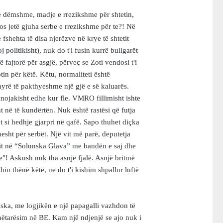
 e dëmshme, madje e rrezikshme për shtetin,
s jetë gjuha serbe e rrezikshme për te?! Në
 fshehta të disa njerëzve në krye të shtetit
 politikisht), nuk do t'i fusin kurrë bullgarët
ë fajtorë për asgjë, përveç se Zoti vendosi t'i
tin për këtë. Këtu, normaliteti është
yrë të pakthyeshme një gjë e së kaluarës.
anojakisht edhe kur fle. VMRO fillimisht ishte
t në të kundërtën. Nuk është rastësi që futja
 si hedhje gjarpri në qafë. Sapo thuhet diçka
hesht për serbët. Një vit më parë, deputetja
it në “Solunska Glava” me bandën e saj dhe
re"! Askush nuk tha asnjë fjalë. Asnjë britmë
hin thënë këtë, ne do t'i kishim shpallur luftë
ska, me logjikën e një papagalli vazhdon të
anëtarësim në BE. Kam një ndjenjë se ajo nuk i