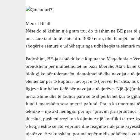
Mersel Bilalli
Nëse do të kishim një gram tru, do të ishim në BE para të
mesatare tani do të ishte afro 3000 euro, dhe fëmijët tanë d
shoqëri e sëmurë e udhëhequr nga udhëheqës të sëmurë m
Padyshim, BE-ja është duke e kuptuar se Maqedonia e Veri
brendshëm për multietnicitet në baza liberale. Ata e kanë k
biologjike për tolerancën, demokracinë dhe nevojat e të tj
elementar për të kuptuar nevojat e të tjerëve. Për disa, nuk
ligjeve kur bëhet fjalë për nevojat e të tjerëve. Një (jo)funk
mërzitshme dhe të lodhur para se të shpërbëhet kur të gjith
fund i tmerrshëm sesa tmerr i pafund. Pra, a ka tmerr më të
teknike – një akt nënligjor për një "provim jurisprudence",
thjeshtë, pushteti rrezikon krijimin e një konflikti të rrez
e keqja është se ato veprime dhe reagime nuk janë kryesisht
njerëzve të zakonshëm, por më tepër midis udhëheqësve ind