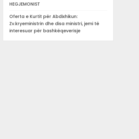
HEGJEMONIST
Oferta e Kurtit për Abdixhikun:
Zv.kryeministrin dhe disa ministri, jemi të
interesuar për bashkëqeverisje