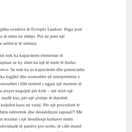
 gjitha vendeve të Evropës Lindore. Paga jonë
o të ishin në shtëpi. Por ne jemi një
e ambicie të sëmura
ut nuk ka kapacitetin elementar të
uptuar se ky shtet ka një të metë të lindur
erëve. Se nuk ka as kapacitetin dhe potencialin
 ka logjikë dhe normalitet në interpretimin e
sionalitet i tillë tashmë i ngjan një martese të
a arsyet tregojnë për këtë – më mirë një
 madh kur, për një çështje të thjeshtë
 krijohet kaos në vend. Për një procedurë të
ikshëm ndëretnik dhe destabilizim rajonal?! Më
 rezultat i një hendikepi kulturor midis
ividualë të partive pro-serbe, të cilët mund