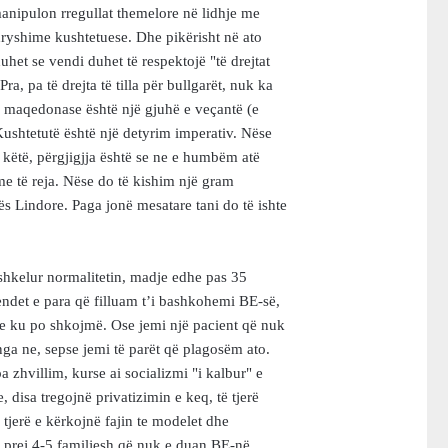
manipulon rregullat themelore në lidhje me
dryshime kushtetuese. Dhe pikërisht në ato
uhet se vendi duhet të respektojë "të drejtat
ra, pa të drejta të tilla për bullgarët, nuk ka
 maqedonase është një gjuhë e veçantë (e
Kushtetutë është një detyrim imperativ. Nëse
 këtë, përgjigjja është se ne e humbëm atë
me të reja. Nëse do të kishim një gram
s Lindore. Paga jonë mesatare tani do të ishte
 shkelur normalitetin, madje edhe pas 35
endet e para që filluam t’i bashkohemi BE-së,
 se ku po shkojmë. Ose jemi një pacient që nuk
nga ne, sepse jemi të parët që plagosëm ato.
 zhvillim, kurse ai socializmi "i kalbur" e
, disa tregojnë privatizimin e keq, të tjerë
ë tjerë e kërkojnë fajin te modelet dhe
ar prej 4-5 familjesh që nuk e duan BE-në