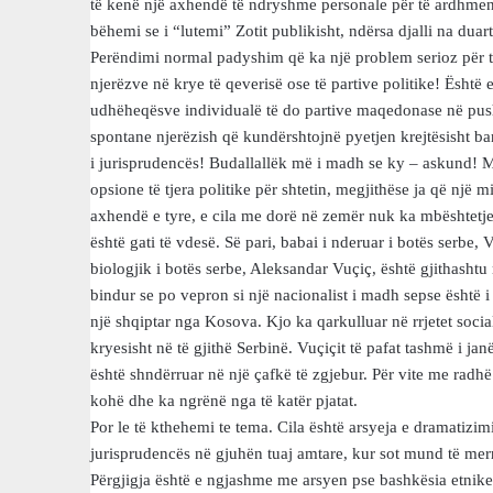
të kenë një axhendë të ndryshme personale për të ardhmen 
bëhemi se i “lutemi” Zotit publikisht, ndërsa djalli na duar
Perëndimi normal padyshim që ka një problem serioz për t
njerëzve në krye të qeverisë ose të partive politike! Është 
udhëheqësve individualë të do partive maqedonase në push
spontane njerëzish që kundërshtojnë pyetjen krejtësisht ba
i jurisprudencës! Budallallëk më i madh se ky – askund! M
opsione të tjera politike për shtetin, megjithëse ja që një 
axhendë e tyre, e cila me dorë në zemër nuk ka mbështetje
është gati të vdesë. Së pari, babai i nderuar i botës serbe,
biologjik i botës serbe, Aleksandar Vuçiç, është gjithashtu
bindur se po vepron si një nacionalist i madh sepse është i f
një shqiptar nga Kosova. Kjo ka qarkulluar në rrjetet socia
kryesisht në të gjithë Serbinë. Vuçiçit të pafat tashmë i ja
është shndërruar në një çafkë të zgjebur. Për vite me radhë 
kohë dhe ka ngrënë nga të katër pjatat.
Por le të kthehemi te tema. Cila është arsyeja e dramatizim
jurisprudencës në gjuhën tuaj amtare, kur sot mund të mer
Përgjigja është e ngjashme me arsyen pse bashkësia etnike