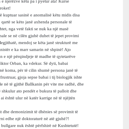
e njerëzve këtu pa i pyetur ata! Kurse
troket!
ë kuptuar sasinë e anomalisë këtu midis disa
e qartë se këto janë axhenda personale të
tet, nga vetë fakti se nuk ka një masë
nale se në cilën gjuhë duhet të jepet provimi
egjithatë, mendoj se këta janë strukturë me
ministër e ka marr samarin në shpinë! Ajo
n e një përqindjeje të madhe të qytetarëve
 Viktor Orban, ka vdekur. Së dyti, babai
 në koma, për të cilin shumë persona janë të
rustruar, gjoja sepse babai i tij biologjik ishte
le në të gjithë Ballkanin për vite me radhë, dhe
në shkulur ato pendët e bukura të palloit dhe
ai është ulur në katër karrige në të njëjtën
it dhe demonizimit të dhënies së provimit të
rni edhe një doktoraturë në atë gjuhë?!
 bullgare nuk është përfshirë në Kushtetutë!