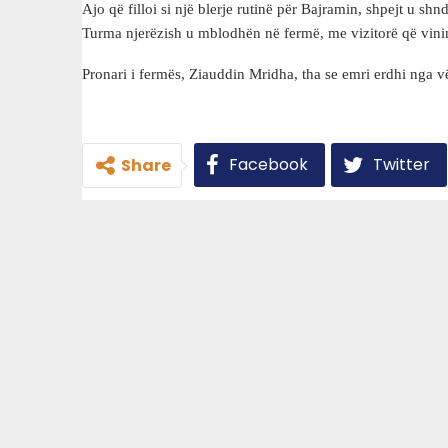
Ajo që filloi si një blerje rutinë për Bajramin, shpejt u sh
Turma njerëzish u mblodhën në fermë, me vizitorë që vinin n
Pronari i fermës, Ziauddin Mridha, tha se emri erdhi nga vëll
Facebook
Twitter
Share