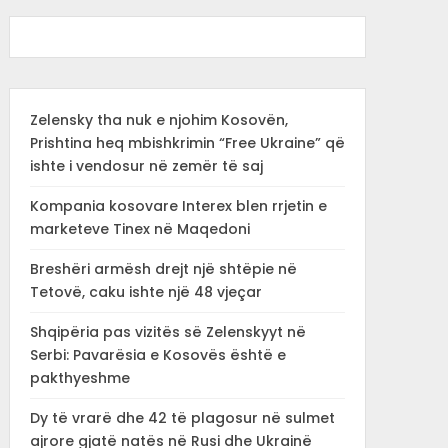
Zelensky tha nuk e njohim Kosovën,
Prishtina heq mbishkrimin “Free Ukraine” që
ishte i vendosur në zemër të saj
Kompania kosovare Interex blen rrjetin e
marketeve Tinex në Maqedoni
Breshëri armësh drejt një shtëpie në
Tetovë, caku ishte një 48 vjeçar
Shqipëria pas vizitës së Zelenskyyt në
Serbi: Pavarësia e Kosovës është e
pakthyeshme
Dy të vrarë dhe 42 të plagosur në sulmet
ajrore gjatë natës në Rusi dhe Ukrainë