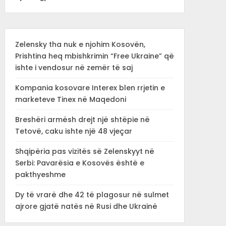
Zelensky tha nuk e njohim Kosovën,
Prishtina heq mbishkrimin “Free Ukraine” që
ishte i vendosur në zemër të saj
Kompania kosovare Interex blen rrjetin e
marketeve Tinex në Maqedoni
Breshëri armësh drejt një shtëpie në
Tetovë, caku ishte një 48 vjeçar
Shqipëria pas vizitës së Zelenskyyt në
Serbi: Pavarësia e Kosovës është e
pakthyeshme
Dy të vrarë dhe 42 të plagosur në sulmet
ajrore gjatë natës në Rusi dhe Ukrainë