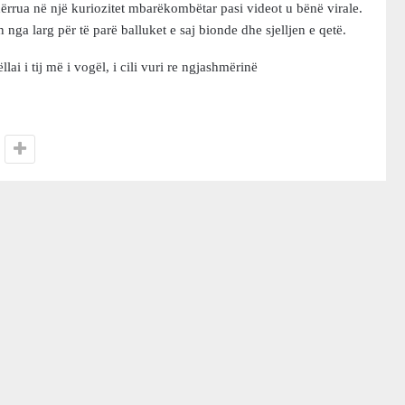
ndërrua në një kuriozitet mbarëkombëtar pasi videot u bënë virale.
ga larg për të parë balluket e saj bionde dhe sjelljen e qetë.
ai i tij më i vogël, i cili vuri re ngjashmërinë