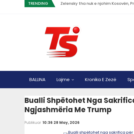
TRENDING
BALLINA
Lajme
Kronika E Zezë
Sp
Bualli Shpëtohet Nga Sakrifi
Ngjashmëria Me Trump
Publikuar
10:36 28 May, 2026