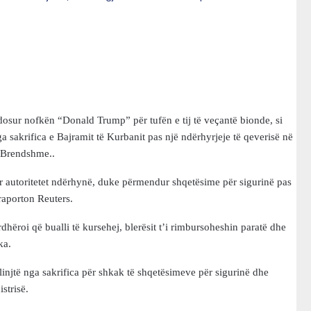
endosur nofkën “Donald Trump” për tufën e tij të veçantë bionde, si
a sakrifica e Bajramit të Kurbanit pas një ndërhyrjeje të qeverisë në
ë Brendshme..
kur autoritetet ndërhynë, duke përmendur shqetësime për sigurinë pas
, raporton Reuters.
ëroi që bualli të kursehej, blerësit t’i rimbursoheshin paratë dhe
ka.
injtë nga sakrifica për shkak të shqetësimeve për sigurinë dhe
istrisë.