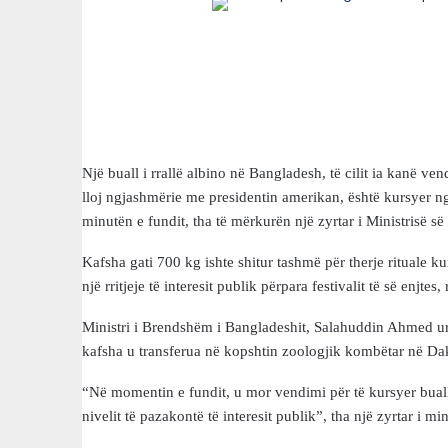
Një buall i rrallë albino në Bangladesh, të cilit ia kanë v
lloj ngjashmërie me presidentin amerikan, është kursyer ng
minutën e fundit, tha të mërkurën një zyrtar i Ministrisë s
Kafsha gati 700 kg ishte shitur tashmë për therje rituale 
një rritjeje të interesit publik përpara festivalit të së enjtes
Ministri i Brendshëm i Bangladeshit, Salahuddin Ahmed urdh
kafsha u transferua në kopshtin zoologjik kombëtar në Da
“Në momentin e fundit, u mor vendimi për të kursyer buall
nivelit të pazakontë të interesit publik”, tha një zyrtar i min