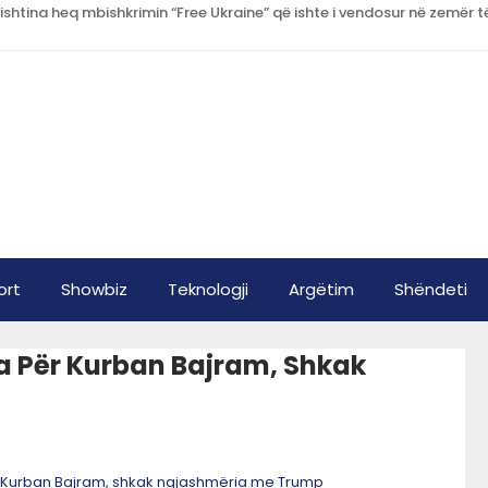
ort
Showbiz
Teknologji
Argëtim
Shëndeti
ca Për Kurban Bajram, Shkak