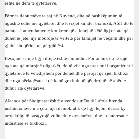
është në dëm të qytetarëve.
Përmes deputetëve të saj në Kuvend, dhe në bashkëpunim të
ngushtë edhe me qytetarët dhe lëvizjet kundër bixhozit, ASH do të
paraqesë amendamente konkrete që e kthejnë këtë ligj në atë që
duhet të jetë, një mburojë të vërtetë për familjet në veçanti dhe për
gjithë shoqërinë në përgjithësi.
Besojmë se një ligj i drejtë është i mundur. Por ai nuk do të vijë
nga ata që mbrojnë oligarkët, do të vijë nga presioni i organizuar i
qytetarëve të vetëdijshëm për dëmet dhe pasojat që sjell bixhozi,
dhe nga përfaqësuesit që kanë guximin të qëndrojnë në anën e
duhur atë qytetarëve.
Aleanca për Shqiptarët është e vendosur.Do të luftojë brenda
institucioneve me çdo mjet demokratik që ligji lejon, derisa ky
projektligj të pasqyrojë vullnetin e qytetarëve, dhe jo interesat e
industrisë së bixhozit.