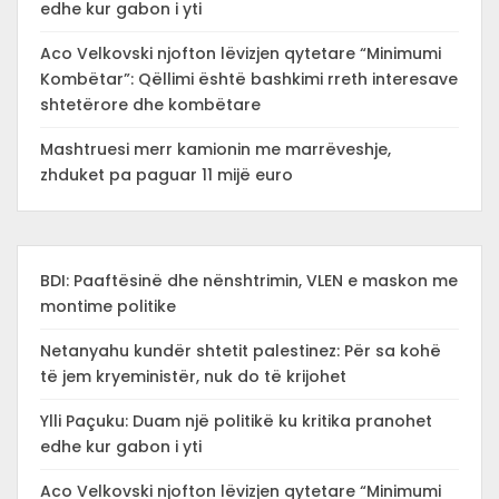
edhe kur gabon i yti
Aco Velkovski njofton lëvizjen qytetare “Minimumi
Kombëtar”: Qëllimi është bashkimi rreth interesave
shtetërore dhe kombëtare
Mashtruesi merr kamionin me marrëveshje,
zhduket pa paguar 11 mijë euro
BDI: Paaftësinë dhe nënshtrimin, VLEN e maskon me
montime politike
Netanyahu kundër shtetit palestinez: Për sa kohë
të jem kryeministër, nuk do të krijohet
Ylli Paçuku: Duam një politikë ku kritika pranohet
edhe kur gabon i yti
Aco Velkovski njofton lëvizjen qytetare “Minimumi