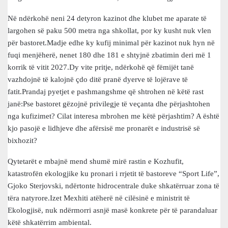
Në ndërkohë neni 24 detyron kazinot dhe klubet me aparate të
largohen së paku 500 metra nga shkollat, por ky kusht nuk vlen
për bastoret.Madje edhe ky kufij minimal për kazinot nuk hyn në
fuqi menjëherë, nenet 180 dhe 181 e shtyjnë zbatimin deri më 1
korrik të vitit 2027.Dy vite pritje, ndërkohë që fëmijët tanë
vazhdojnë të kalojnë çdo ditë pranë dyerve të lojërave të
fatit.Prandaj pyetjet e pashmangshme që shtrohen në këtë rast
janë:Pse bastoret gëzojnë privilegje të veçanta dhe përjashtohen
nga kufizimet? Cilat interesa mbrohen me këtë përjashtim? A është
kjo pasojë e lidhjeve dhe afërsisë me pronarët e industrisë së
bixhozit?
Qytetarët e mbajnë mend shumë mirë rastin e Kozhufit,
katastrofën ekologjike ku pronari i rrjetit të bastoreve “Sport Life”,
Gjoko Sterjovski, ndërtonte hidrocentrale duke shkatërruar zona të
tëra natyrore.Izet Mexhiti atëherë në cilësinë e ministrit të
Ekologjisë, nuk ndërmorri asnjë masë konkrete për të parandaluar
këtë shkatërrim ambiental.