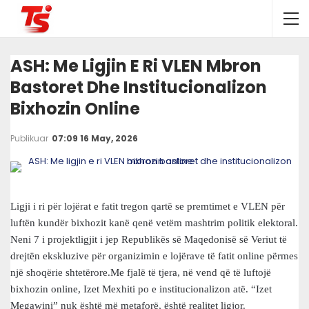
ASH: Me Ligjin E Ri VLEN Mbron
Bastoret Dhe Institucionalizon
Bixhozin Online
Publikuar
07:09 16 May, 2026
Ligji i ri për lojërat e fatit tregon qartë se premtimet e VLEN për
luftën kundër bixhozit kanë qenë vetëm mashtrim politik elektoral.
Neni 7 i projektligjit i jep Republikës së Maqedonisë së Veriut të
drejtën ekskluzive për organizimin e lojërave të fatit online përmes
një shoqërie shtetërore.Me fjalë të tjera, në vend që të luftojë
bixhozin online, Izet Mexhiti po e institucionalizon atë. “Izet
Megawini” nuk është më metaforë, është realitet ligjor.