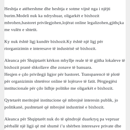
Heshtja e atëhershme dhe heshtja e sotme vijnë nga i njëjti
burim.Modeli nuk ka ndryshuar, oligarkët e bixhozit
mbrohen,bastoret privilegjohen,lojërat online legalizohen,gjithçka
me vulën e shtetit.
Ky nuk është ligj kundër bixhozit.Ky është një ligj për
riorganizimin e interesave të industrisë së bixhozit.
Aleanca për Shqiptarët kërkon mbyllje reale të të gjitha lokaleve të
bixhozit pranë shkollave dhe zonave të banuara.
Heqjen e çdo privilegji ligjor për bastoret. Transparencë të plotë
për organizimin shtetëror online të lojërave të fatit. Përgjegjësi
institucionale për çdo lidhje politike me oligarkët e bixhozit.
Qytetarët meritojnë institucione që mbrojnë interesin publik, jo
politikanë, pushtetarë që mbrojnë industrinë e bixhozit.
Aleanca për Shqiptarët nuk do të qëndrojë duarkryq pa vepruar
përballë një ligji që më shumë i’u shërben interesave private dhe