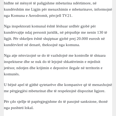
hidhte në mënyrë të paligjshme mbeturina ndërtimore, në
kundërshtim me Ligjin për menaxhimin e mbeturinave, informojnë
nga Komuna e Aerodromit, përcjell TV21.
Nga inspektorati komunal është lëshuar urdhër gjobë për
kundërvajtje ndaj personit juridik, në përputhje me nenin 130 të
ligjit. Për shkeljen është shqiptuar gjobë prej 20.000 eurosh në
kundërvlerë në denarë, theksojnë nga komuna.
Nga atje nënvizojnë se do të vazhdojnë me kontrolle të shtuara
inspektuese dhe se nuk do të lejojnë shkatërrimin e mjedisit
jetësor, ndotjen dhe krijimin e deponive ilegale në territorin e
komunës.
U bëjnë apel të gjithë qytetarëve dhe kompanive që të menaxhojnë
me përgjegjësi mbeturinat dhe të respektojnë dispozitat ligjore.
Për çdo sjellje të papërgjegjshme do të pasojnë sanksione, thonë
nga pushteti lokal.