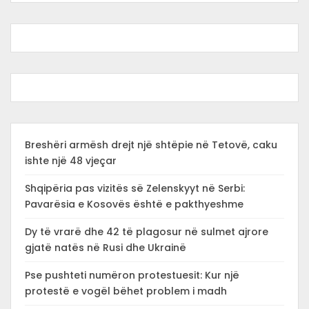
Breshëri armësh drejt një shtëpie në Tetovë, caku
ishte një 48 vjeçar
Shqipëria pas vizitës së Zelenskyyt në Serbi:
Pavarësia e Kosovës është e pakthyeshme
Dy të vrarë dhe 42 të plagosur në sulmet ajrore
gjatë natës në Rusi dhe Ukrainë
Pse pushteti numëron protestuesit: Kur një
protestë e vogël bëhet problem i madh