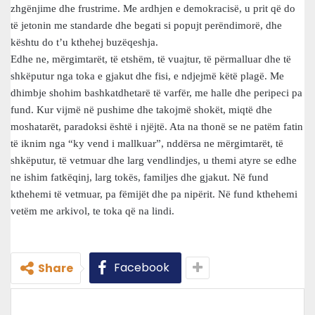
zhgënjime dhe frustrime. Me ardhjen e demokracisë, u prit që do
të jetonin me standarde dhe begati si popujt perëndimorë, dhe
kështu do t’u kthehej buzëqeshja.
Edhe ne, mërgimtarët, të etshëm, të vuajtur, të përmalluar dhe të
shkëputur nga toka e gjakut dhe fisi, e ndjejmë këtë plagë. Me
dhimbje shohim bashkatdhetarë të varfër, me halle dhe peripeci pa
fund. Kur vijmë në pushime dhe takojmë shokët, miqtë dhe
moshatarët, paradoksi është i njëjtë. Ata na thonë se ne patëm fatin
të iknim nga “ky vend i mallkuar”, nddërsa ne mërgimtarët, të
shkëputur, të vetmuar dhe larg vendlindjes, u themi atyre se edhe
ne ishim fatkëqinj, larg tokës, familjes dhe gjakut. Në fund
kthehemi të vetmuar, pa fëmijët dhe pa nipërit. Në fund kthehemi
vetëm me arkivol, te toka që na lindi.
Facebook
Share