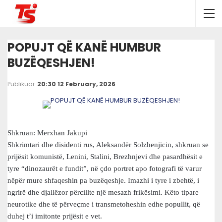
POPUJT QË KANË HUMBUR
BUZËQESHJEN!
Publikuar
20:30 12 February, 2026
Shkruan: Merxhan Jakupi
Shkrimtari dhe disidenti rus, Aleksandër Solzhenjicin, shkruan se
prijësit komunistë, Lenini, Stalini, Brezhnjevi dhe pasardhësit e
tyre “dinozaurët e fundit”, në çdo portret apo fotografi të varur
nëpër mure shfaqeshin pa buzëqeshje. Imazhi i tyre i zbehtë, i
ngrirë dhe djallëzor përcillte një mesazh frikësimi. Këto tipare
neurotike dhe të përveçme i transmetoheshin edhe popullit, që
duhej t’i imitonte prijësit e vet.