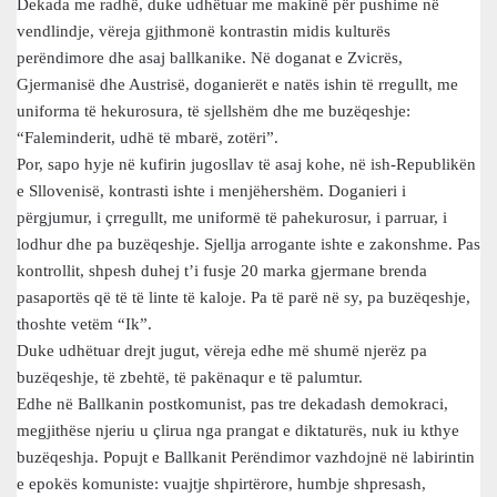
Dekada me radhë, duke udhëtuar me makinë për pushime në
vendlindje, vëreja gjithmonë kontrastin midis kulturës
perëndimore dhe asaj ballkanike. Në doganat e Zvicrës,
Gjermanisë dhe Austrisë, doganierët e natës ishin të rregullt, me
uniforma të hekurosura, të sjellshëm dhe me buzëqeshje:
“Faleminderit, udhë të mbarë, zotëri”.
Por, sapo hyje në kufirin jugosllav të asaj kohe, në ish-Republikën
e Sllovenisë, kontrasti ishte i menjëhershëm. Doganieri i
përgjumur, i çrregullt, me uniformë të pahekurosur, i parruar, i
lodhur dhe pa buzëqeshje. Sjellja arrogante ishte e zakonshme. Pas
kontrollit, shpesh duhej t’i fusje 20 marka gjermane brenda
pasaportës që të të linte të kaloje. Pa të parë në sy, pa buzëqeshje,
thoshte vetëm “Ik”.
Duke udhëtuar drejt jugut, vëreja edhe më shumë njerëz pa
buzëqeshje, të zbehtë, të pakënaqur e të palumtur.
Edhe në Ballkanin postkomunist, pas tre dekadash demokraci,
megjithëse njeriu u çlirua nga prangat e diktaturës, nuk iu kthye
buzëqeshja. Popujt e Ballkanit Perëndimor vazhdojnë në labirintin
e epokës komuniste: vuajtje shpirtërore, humbje shpresash,