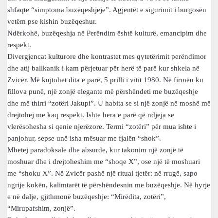
shfaqte “simptoma buzëqeshjeje”. Agjentët e sigurimit i burgosën
vetëm pse kishin buzëqeshur.
Ndërkohë, buzëqeshja në Perëndim është kulturë, emancipim dhe
respekt.
Divergjencat kulturore dhe kontrastet mes qytetërimit perëndimor
dhe atij ballkanik i kam përjetuar për herë të parë kur shkela në
Zvicër. Më kujtohet dita e parë, 5 prilli i vitit 1980. Në firmën ku
fillova punë, një zonjë elegante më përshëndeti me buzëqeshje
dhe më thirri “zotëri Jakupi”. U habita se si një zonjë në moshë më
drejtohej me kaq respekt. Ishte hera e parë që ndjeja se
vlerësohesha si qenie njerëzore. Termi “zotëri” për mua ishte i
panjohur, sepse unë isha mësuar me fjalën “shok”.
Mbetej paradoksale dhe absurde, kur takonim një zonjë të
moshuar dhe i drejtoheshim me “shoqe X”, ose një të moshuari
me “shoku X”. Në Zvicër pashë një ritual tjetër: në rrugë, sapo
ngrije kokën, kalimtarët të përshëndesnin me buzëqeshje. Në hyrje
e në dalje, gjithmonë buzëqeshje: “Mirëdita, zotëri”,
“Mirupafshim, zonjë”.