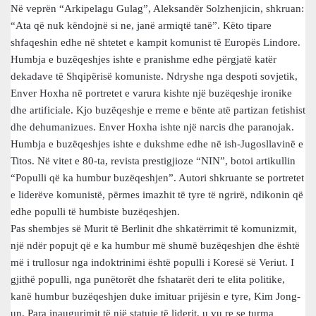
Në veprën “Arkipelagu Gulag”, Aleksandër Solzhenjicin, shkruan:
“Ata që nuk këndojnë si ne, janë armiqtë tanë”. Këto tipare
shfaqeshin edhe në shtetet e kampit komunist të Europës Lindore.
Humbja e buzëqeshjes ishte e pranishme edhe përgjatë katër
dekadave të Shqipërisë komuniste. Ndryshe nga despoti sovjetik,
Enver Hoxha në portretet e varura kishte një buzëqeshje ironike
dhe artificiale. Kjo buzëqeshje e rreme e bënte atë partizan fetishist
dhe dehumanizues. Enver Hoxha ishte një narcis dhe paranojak.
Humbja e buzëqeshjes ishte e dukshme edhe në ish-Jugosllavinë e
Titos. Në vitet e 80-ta, revista prestigjioze “NIN”, botoi artikullin
“Populli që ka humbur buzëqeshjen”. Autori shkruante se portretet
e liderëve komunistë, përmes imazhit të tyre të ngrirë, ndikonin që
edhe populli të humbiste buzëqeshjen.
Pas shembjes së Murit të Berlinit dhe shkatërrimit të komunizmit,
një ndër popujt që e ka humbur më shumë buzëqeshjen dhe është
më i trullosur nga indoktrinimi është populli i Koresë së Veriut. I
gjithë populli, nga punëtorët dhe fshatarët deri te elita politike,
kanë humbur buzëqeshjen duke imituar prijësin e tyre, Kim Jong-
un. Para inaugurimit të një statuje të liderit, u vu re se turma