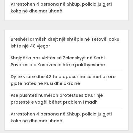
Arrestohen 4 persona në Shkup, policia ju gjeti
kokainë dhe mariuhanë!
Breshëri armësh drejt një shtëpie në Tetovë, caku
ishte një 48 vjeçar
Shqipëria pas vizitës së Zelenskyyt në Serbi:
Pavarësia e Kosovës është e pakthyeshme
Dy të vrarë dhe 42 të plagosur në sulmet ajrore
gjatë natës në Rusi dhe Ukrainë
Pse pushteti numëron protestuesit: Kur një
protestë e vogël bëhet problem i madh
Arrestohen 4 persona në Shkup, policia ju gjeti
kokainë dhe mariuhanë!