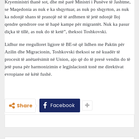
Kryeministri thanë sot, dhe më parë Ministri i Punëve të Jashtme,
se Maqedonia as nuk e ka shqyrtuar, as nuk po shqyrton, as nuk
ka ndonjë shans të pranojë në të ardhmen të jetë ndonjë lloj
qendre qendrore ose të hapë kampe për migrantët. Nuk ka pasur
diçka të tillë, as nuk do të ketë”, theksoi Toshkovski.
Lidhur me rregulloret ligjore të BE-së që lidhen me Paktin për
Azilin dhe Migracionin, Toshkovski theksoi se në kuadër të
procesit të anëtarësimit në Union, ajo që do të presë vendin do të
jetë puna për harmonizimin e legjislacionit tonë me direktivat
evropiane në këtë fushë.
Facebook
Share