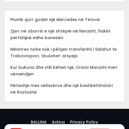
Plumb qorr godet një Mercedes në Tetovë
Zjarr në oborrin e një shtëpie në Nerasht, flakët
përfshijnë edhe banesën
Ministres turke nuk i pëlqen transferimi i Salahut te
Trabzonspori, ‘zbulohet’ arsyeja
Kur bukuria dhe stili bëhen një, Oriola Marashi merr
vëmendjen
Përleshje mes vëllezërve dhe një bashkëfshatari
në Rostushë
BALLINA
Arkiva
Privacy Policy