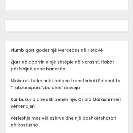
Plumb qorr godet një Mercedes në Tetovë
Zjarr në oborrin e një shtëpie në Nerasht, flakët
përfshijnë edhe banesën
Ministres turke nuk i pëlqen transferimi i Salahut te
Trabzonspori, ‘zbulohet’ arsyeja
Kur bukuria dhe stili bëhen një, Oriola Marashi merr
vëmendjen
Përleshje mes vëllezërve dhe një bashkëfshatari
në Rostushë