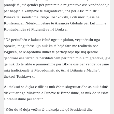
pranojë të jetë qendër për pranimin e migrantëve ose vendndodhje
për hapjen e kampeve të migrantëve”, tha për AIM ministri i
Punëve të Brendshme Pançe Toshkovski, i cili mori pjesë në
Konferencën Ndërkombëtare të Aleancës Globale për Luftimin e
Kontrabandës së Migrantëve në Bruksel.
“Në periudhën e kaluar është ngritur pluhur, veçanërisht nga
opozita, megjithëse kjo nuk ka të bëjë fare me realitetin ose
logjikën, se Maqedonia duhet të përfaqësojë një lloj qendre
qendrore ose terren të përshtatshëm për pranimin e migrantëve, gjë
që nuk do të ishte e pranueshme për BE-në ose për vendet që janë
miq tradicionalë të Maqedonisë, siç është Britania e Madhe”,
theksoi Toshkovski.
Ai theksoi se diçka e tillë as nuk është shqyrtuar dhe as nuk është
diskutuar nga Ministria e Punëve të Brendshme, as nuk do të ishte
e pranueshme për shtetin.
“Këtu do të doja vetëm të theksoja atë që Presidenti dhe