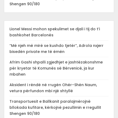
Shengen 90/180
Lionel Messi mohon spekulimet se djali i tij do t’i
bashkohet Barcelonës
“Më njeh më mirë se kushdo tjetër”, Adrola nxjerr
bisedën private me të ëmën
Afrim Gashi shpalli zgjedhjet e jashtëzakonshme
për kryetar të Komunës së Bërvenicë, ja kur
mbahen
Aksident i rëndë në rrugën Ohër–Shën Naum,
vetura përfundon mbi një shtyllë
Transportuesit e Ballkanit paralajmërojnë
bllokada kufitare, kërkojnë pezullimin e rregullit
Shengen 90/180