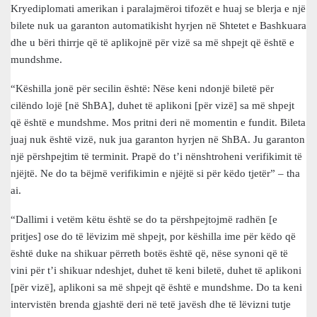
Kryediplomati amerikan i paralajmëroi tifozët e huaj se blerja e një
bilete nuk ua garanton automatikisht hyrjen në Shtetet e Bashkuara
dhe u bëri thirrje që të aplikojnë për vizë sa më shpejt që është e
mundshme.
“Këshilla jonë për secilin është: Nëse keni ndonjë biletë për
cilëndo lojë [në ShBA], duhet të aplikoni [për vizë] sa më shpejt
që është e mundshme. Mos pritni deri në momentin e fundit. Bileta
juaj nuk është vizë, nuk jua garanton hyrjen në ShBA. Ju garanton
një përshpejtim të terminit. Prapë do t’i nënshtroheni verifikimit të
njëjtë. Ne do ta bëjmë verifikimin e njëjtë si për këdo tjetër” – tha
ai.
“Dallimi i vetëm këtu është se do ta përshpejtojmë radhën [e
pritjes] ose do të lëvizim më shpejt, por këshilla ime për këdo që
është duke na shikuar përreth botës është që, nëse synoni që të
vini për t’i shikuar ndeshjet, duhet të keni biletë, duhet të aplikoni
[për vizë], aplikoni sa më shpejt që është e mundshme. Do ta keni
intervistën brenda gjashtë deri në tetë javësh dhe të lëvizni tutje