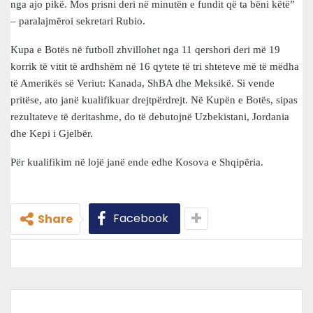
nga ajo pikë. Mos prisni deri në minutën e fundit që ta bëni këtë”
– paralajmëroi sekretari Rubio.
Kupa e Botës në futboll zhvillohet nga 11 qershori deri më 19
korrik të vitit të ardhshëm në 16 qytete të tri shteteve më të mëdha
të Amerikës së Veriut: Kanada, ShBA dhe Meksikë. Si vende
pritëse, ato janë kualifikuar drejtpërdrejt. Në Kupën e Botës, sipas
rezultateve të deritashme, do të debutojnë Uzbekistani, Jordania
dhe Kepi i Gjelbër.
Për kualifikim në lojë janë ende edhe Kosova e Shqipëria.
Facebook
Share