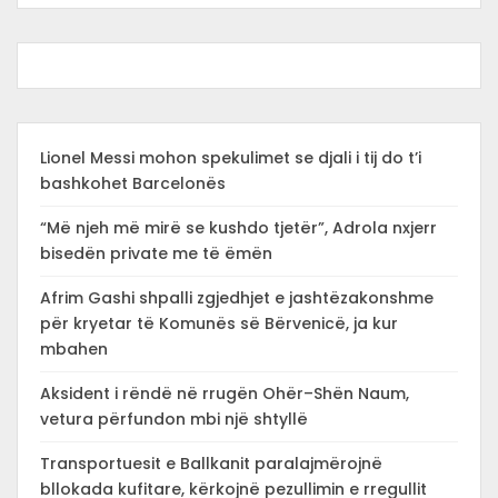
Lionel Messi mohon spekulimet se djali i tij do t’i
bashkohet Barcelonës
“Më njeh më mirë se kushdo tjetër”, Adrola nxjerr
bisedën private me të ëmën
Afrim Gashi shpalli zgjedhjet e jashtëzakonshme
për kryetar të Komunës së Bërvenicë, ja kur
mbahen
Aksident i rëndë në rrugën Ohër–Shën Naum,
vetura përfundon mbi një shtyllë
Transportuesit e Ballkanit paralajmërojnë
bllokada kufitare, kërkojnë pezullimin e rregullit