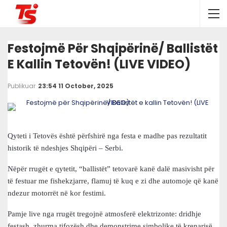
Festojmë Për Shqipërinë/ Ballistët
E Kallin Tetovën! (LIVE VIDEO)
Publikuar
23:54 11 October, 2025
Qyteti i Tetovës është përfshirë nga festa e madhe pas rezultatit
historik të ndeshjes Shqipëri – Serbi.
Nëpër rrugët e qytetit, “ballistët” tetovarë kanë dalë masivisht për
të festuar me fishekzjarre, flamuj të kuq e zi dhe automoje që kanë
ndezur motorrët në kor festimi.
Pamje live nga rrugët tregojnë atmosferë elektrizonte: dridhje
festash, zhurma tifozësh dhe demonstrime simbolike të krenarisë