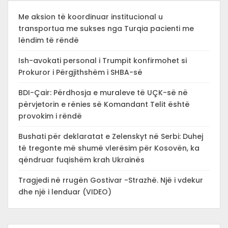
Me aksion të koordinuar institucional u
transportua me sukses nga Turqia pacienti me
lëndim të rëndë
Ish-avokati personal i Trumpit konfirmohet si
Prokuror i Përgjithshëm i SHBA-së
BDI-Çair: Përdhosja e muraleve të UÇK-së në
përvjetorin e rënies së Komandant Telit është
provokim i rëndë
Bushati për deklaratat e Zelenskyt në Serbi: Duhej
të tregonte më shumë vlerësim për Kosovën, ka
qëndruar fuqishëm krah Ukrainës
Tragjedi në rrugën Gostivar -Strazhë. Një i vdekur
dhe një i lenduar (VIDEO)