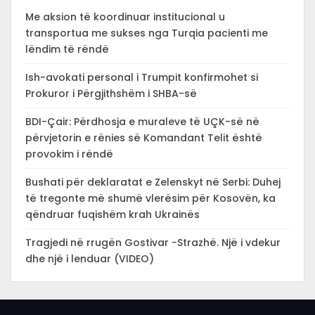
Me aksion të koordinuar institucional u
transportua me sukses nga Turqia pacienti me
lëndim të rëndë
Ish-avokati personal i Trumpit konfirmohet si
Prokuror i Përgjithshëm i SHBA-së
BDI-Çair: Përdhosja e muraleve të UÇK-së në
përvjetorin e rënies së Komandant Telit është
provokim i rëndë
Bushati për deklaratat e Zelenskyt në Serbi: Duhej
të tregonte më shumë vlerësim për Kosovën, ka
qëndruar fuqishëm krah Ukrainës
Tragjedi në rrugën Gostivar -Strazhë. Një i vdekur
dhe një i lenduar (VIDEO)