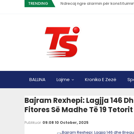
TRENDING
Ndrecaj ngre alarmin për konstituimi
BALLINA
Lajme
Kronika E Zezë
Sp
Bajram Rexhepi: Lagjja 146 Dhe
Fitores Së Madhe Të 19 Tetorit
Publikuar
09:08 10 October, 2025