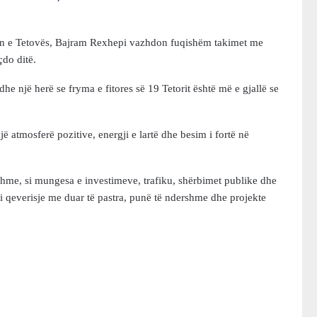
n e Tetovës, Bajram Rexhepi vazhdon fuqishëm takimet me
çdo ditë.
e një herë se fryma e fitores së 19 Tetorit është më e gjallë se
 atmosferë pozitive, energji e lartë dhe besim i fortë në
tshme, si mungesa e investimeve, trafiku, shërbimet publike dhe
oi qeverisje me duar të pastra, punë të ndershme dhe projekte