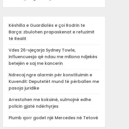
Këshilla e Guardiolës e çoi Rodrin te
Barça: zbulohen prapaskenat e refuzimit
të Realit
Vdes 26-vjeçarja Sydney Towle,
influencuesja që ndau me miliona ndjekës
betejën e saj me kancerin
Ndrecaj ngre alarmin për konstituimin e
Kuvendit: Deputetët mund të përballen me
pasoja juridike
Arrestohen me kokainë, sulmojnë edhe
policin gjatë ndërhyrjes
Plumb qorr godet një Mercedes në Tetovë