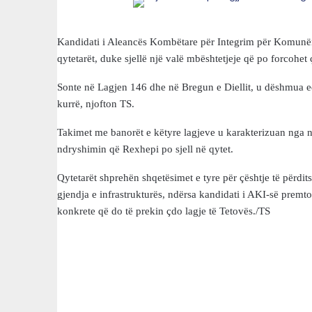
Kandidati i Aleancës Kombëtare për Integrim për Komunë
qytetarët, duke sjellë një valë mbështetjeje që po forcohet 
Sonte në Lagjen 146 dhe në Bregun e Diellit, u dëshmua edh
kurrë, njofton TS.
Takimet me banorët e këtyre lagjeve u karakterizuan nga një
ndryshimin që Rexhepi po sjell në qytet.
Qytetarët shprehën shqetësimet e tyre për çështje të përdi
gjendja e infrastrukturës, ndërsa kandidati i AKI-së premt
konkrete që do të prekin çdo lagje të Tetovës./TS