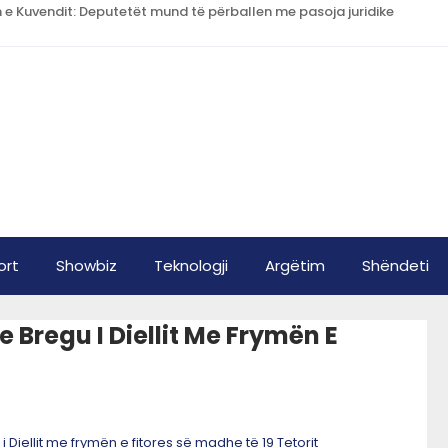
n e Kuvendit: Deputetët mund të përballen me pasoja juridike
ort
Showbiz
Teknologji
Argëtim
Shëndeti
 Bregu I Diellit Me Frymën E