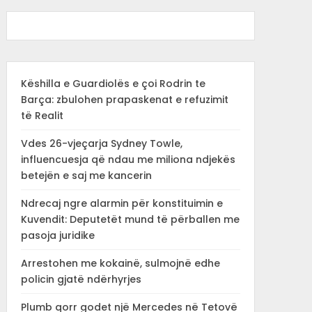
Këshilla e Guardiolës e çoi Rodrin te
Barça: zbulohen prapaskenat e refuzimit
të Realit
Vdes 26-vjeçarja Sydney Towle,
influencuesja që ndau me miliona ndjekës
betejën e saj me kancerin
Ndrecaj ngre alarmin për konstituimin e
Kuvendit: Deputetët mund të përballen me
pasoja juridike
Arrestohen me kokainë, sulmojnë edhe
policin gjatë ndërhyrjes
Plumb qorr godet një Mercedes në Tetovë