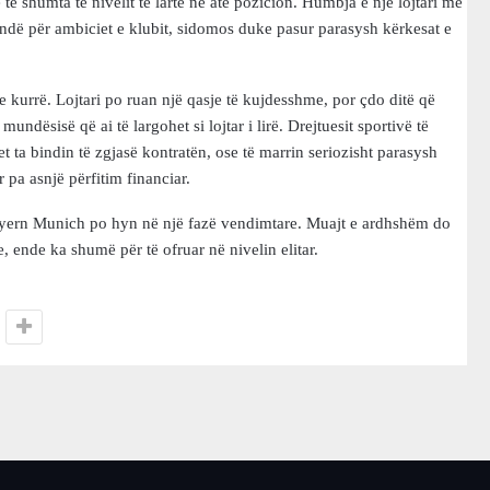
ë shumta të nivelit të lartë në atë pozicion. Humbja e një lojtari me
rëndë për ambiciet e klubit, sidomos duke pasur parasysh kërkesat e
 kurrë. Lojtari po ruan një qasje të kujdesshme, por çdo ditë që
ndësisë që ai të largohet si lojtar i lirë. Drejtuesit sportivë të
ta bindin të zgjasë kontratën, ose të marrin seriozisht parasysh
r pa asnjë përfitim financiar.
Bayern Munich po hyn në një fazë vendimtare. Muajt e ardhshëm do
, ende ka shumë për të ofruar në nivelin elitar.