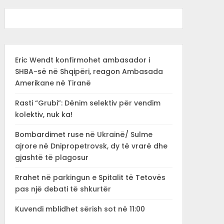
Eric Wendt konfirmohet ambasador i
SHBA-së në Shqipëri, reagon Ambasada
Amerikane në Tiranë
Rasti “Grubi”: Dënim selektiv për vendim
kolektiv, nuk ka!
Bombardimet ruse në Ukrainë/ Sulme
ajrore në Dnipropetrovsk, dy të vrarë dhe
gjashtë të plagosur
Rrahet në parkingun e Spitalit të Tetovës
pas një debati të shkurtër
Kuvendi mblidhet sërish sot në 11:00