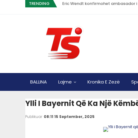
TRENDING
Eric Wendt konfirmohet ambasador i
BALLINA
Lajme
Kronika E Zezë
Sp
Ylli I Bayernit Që Ka Një Këmb
Publikuar
08:11 15 September, 2025