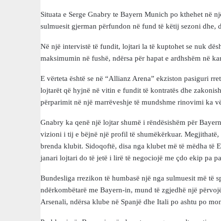
Situata e Serge Gnabry te Bayern Munich po kthehet në një
sulmuesit gjerman përfundon në fund të këtij sezoni dhe, der
Në një intervistë të fundit, lojtari la të kuptohet se nuk dës
maksimumin në fushë, ndërsa për hapat e ardhshëm në karr
E vërteta është se në “Allianz Arena” ekziston pasiguri rre
lojtarët që hyjnë në vitin e fundit të kontratës dhe zakoni
përparimit në një marrëveshje të mundshme rinovimi ka vën
Gnabry ka qenë një lojtar shumë i rëndësishëm për Bayernin 
vizioni i tij e bëjnë një profil të shumëkërkuar. Megjithatë
brenda klubit. Sidoqoftë, disa nga klubet më të mëdha të E
janari lojtari do të jetë i lirë të negociojë me çdo ekip pa 
Bundesliga rrezikon të humbasë një nga sulmuesit më të spika
ndërkombëtarë me Bayern-in, mund të zgjedhë një përvojë t
Arsenali, ndërsa klube në Spanjë dhe Itali po ashtu po monit