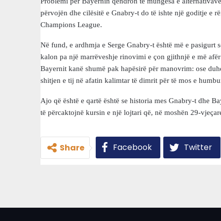
Problemi për Bayernin qëndron te mungesa e alternativave t
përvojën dhe cilësitë e Gnabry-t do të ishte një goditje e 
Champions League.
Në fund, e ardhmja e Serge Gnabry-t është më e pasigurt se
kalon pa një marrëveshje rinovimi e çon gjithnjë e më afër mu
Bayernit kanë shumë pak hapësirë për manovrim: ose duhet 
shitjen e tij në afatin kalimtar të dimrit për të mos e humbu
Ajo që është e qartë është se historia mes Gnabry-t dhe 
të përcaktojnë kursin e një lojtari që, në moshën 29-vjeçare
Facebook
Twitter
Share