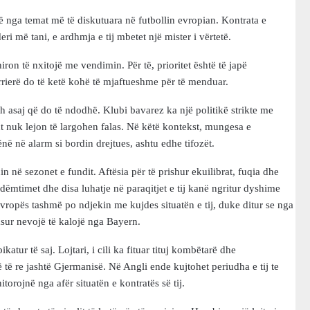
 nga temat më të diskutuara në futbollin evropian. Kontrata e
i më tani, e ardhmja e tij mbetet një mister i vërtetë.
hiron të nxitojë me vendimin. Për të, prioritet është të japë
ierë do të ketë kohë të mjaftueshme për të menduar.
th asaj që do të ndodhë. Klubi bavarez ka një politikë strikte me
sht nuk lejon të largohen falas. Në këtë kontekst, mungesa e
ë në alarm si bordin drejtues, ashtu edhe tifozët.
në sezonet e fundit. Aftësia për të prishur ekuilibrat, fuqia dhe
, dëmtimet dhe disa luhatje në paraqitjet e tij kanë ngritur dyshime
vropës tashmë po ndjekin me kujdes situatën e tij, duke ditur se nga
pasur nevojë të kalojë nga Bayern.
tur të saj. Lojtari, i cili ka fituar tituj kombëtarë dhe
ë re jashtë Gjermanisë. Në Angli ende kujtohet periudha e tij te
orojnë nga afër situatën e kontratës së tij.