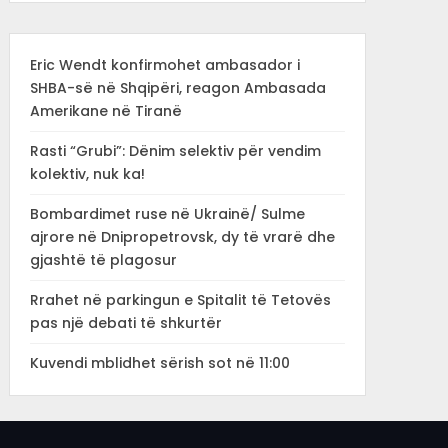
Eric Wendt konfirmohet ambasador i
SHBA-së në Shqipëri, reagon Ambasada
Amerikane në Tiranë
Rasti “Grubi”: Dënim selektiv për vendim
kolektiv, nuk ka!
Bombardimet ruse në Ukrainë/ Sulme
ajrore në Dnipropetrovsk, dy të vrarë dhe
gjashtë të plagosur
Rrahet në parkingun e Spitalit të Tetovës
pas një debati të shkurtër
Kuvendi mblidhet sërish sot në 11:00