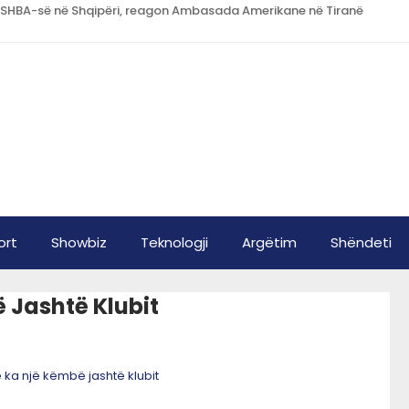
 SHBA-së në Shqipëri, reagon Ambasada Amerikane në Tiranë
ort
Showbiz
Teknologji
Argëtim
Shëndeti
ë Jashtë Klubit