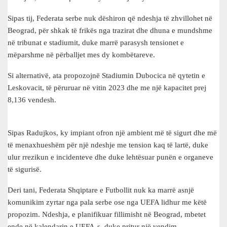
Sipas tij, Federata serbe nuk dëshiron që ndeshja të zhvillohet në
Beograd, për shkak të frikës nga trazirat dhe dhuna e mundshme
në tribunat e stadiumit, duke marrë parasysh tensionet e
mëparshme në përballjet mes dy kombëtareve.
Si alternativë, ata propozojnë Stadiumin Dubocica në qytetin e
Leskovacit, të përuruar në vitin 2023 dhe me një kapacitet prej
8,136 vendesh.
Sipas Radujkos, ky impiant ofron një ambient më të sigurt dhe më
të menaxhueshëm për një ndeshje me tension kaq të lartë, duke
ulur rrezikun e incidenteve dhe duke lehtësuar punën e organeve
të sigurisë.
Deri tani, Federata Shqiptare e Futbollit nuk ka marrë asnjë
komunikim zyrtar nga pala serbe ose nga UEFA lidhur me këtë
propozim. Ndeshja, e planifikuar fillimisht në Beograd, mbetet
ende në kalendarin e UEFA-s, duke pritur një vendim