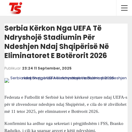
Serbia Kërkon Nga UEFA Të
Ndryshojë Stadiumin Për
Ndeshjen Ndaj Shqipërisë Në
Eliminatoret E Botërorit 2026
Publikuar
23:24 11 September, 2025
Federata e Futbollit të Serbisë ka bërë kërkesë zyrtare ndaj UEFA-s
për të zhvendosur ndeshjen ndaj Shqipërisë, e cila do të zhvillohet
më 11 tetor 2025, për eliminatoret e Botërorit 2026.
Konfirmimi ka ardhur nga sekretari i përgjithshëm i FSS, Branko
Radujko, i cili ka sqaruar arsyet e këtij ndryshimi.