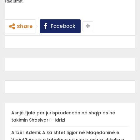
stadiumit.
Facebook
Share
Asnjë fjalë për jurisprudencën në shqip as në
takimin Shasivari – Idrizi
Arbër Ademi: A ka shtet ligjor në Maqedoninë e
Veriut? Heqja e tabelave në shqip është shkelje e