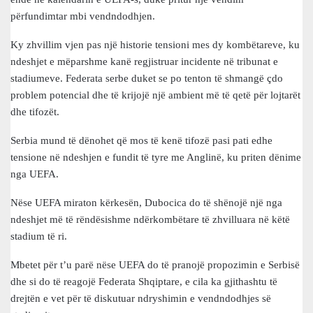
përfundimtar mbi vendndodhjen.
Ky zhvillim vjen pas një historie tensioni mes dy kombëtareve, ku
ndeshjet e mëparshme kanë regjistruar incidente në tribunat e
stadiumeve. Federata serbe duket se po tenton të shmangë çdo
problem potencial dhe të krijojë një ambient më të qetë për lojtarët
dhe tifozët.
Serbia mund të dënohet që mos të kenë tifozë pasi pati edhe
tensione në ndeshjen e fundit të tyre me Anglinë, ku priten dënime
nga UEFA.
Nëse UEFA miraton kërkesën, Dubocica do të shënojë një nga
ndeshjet më të rëndësishme ndërkombëtare të zhvilluara në këtë
stadium të ri.
Mbetet për t’u parë nëse UEFA do të pranojë propozimin e Serbisë
dhe si do të reagojë Federata Shqiptare, e cila ka gjithashtu të
drejtën e vet për të diskutuar ndryshimin e vendndodhjes së