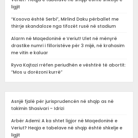
ligjit
“Kosova është Serbi”, Mirlind Daku përballet me
thirrje skandaloze nga tifozët rusë në stadium
Alarm në Maqedoninë e Veriut! Ulet në mënyrë
drastike numri i filloristëve për 3 mijë, në krahasim
me vitin e kaluar
Ryva Kajtazi rrëfen periudhën e vështirë të abortit:
“Mos u dorëzoni kurrë”
Asnjë fjalë për jurisprudencën në shqip as në
takimin Shasivari – Idrizi
Arbër Ademi: A ka shtet ligjor në Maqedoninë e
Veriut? Heqja e tabelave në shqip është shkelje e
ligjit