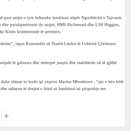
pasi anijet e tyre luftarake lundruan nëpër Ngushticën e Tajvanit.
nin dhe paralajmëronin dy anijet, HMS Richmond dhe USS Higgins,
dhe Kinës kontinentale të premten.
kime”, sipas Komandës së Teatrit Lindor të Ushtrisë Çlirimtare
injale të gabuara dhe minojnë paqen dhe stabilitetin në të gjithë
në, duke shtuar se kudo që vepron Marina Mbretërore , “ajo e bën këtë
he ushtron të drejtat e lirisë së lundrimit në përputhje me