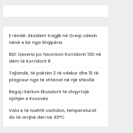
E rëndë: Aksident tragjik në Greqi, vdesin
nënë e bir nga Shqipëria
BDI: Qeveria po favorizon Korridorin 10D në
dëm të Korridorit 8
Tajlandë, të paktën 2 të vdekur dhe 15 të
plagosur nga të shtënat në një shkollë
Begaj i kërkon Ekuadorit të shqyrtojë
njohjen e Kosovës
Vala e të nxehtit vazhdon, temperaturat
do të arrijnë deri në 40°C