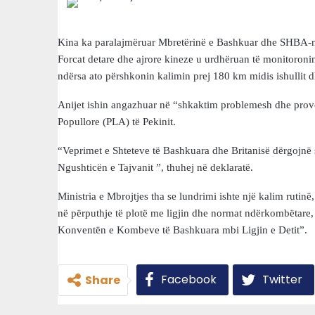
Kina ka paralajmëruar Mbretërinë e Bashkuar dhe SHBA-në 
Forcat detare dhe ajrore kineze u urdhëruan të monitoro
ndërsa ato përshkonin kalimin prej 180 km midis ishullit 
Anijet ishin angazhuar në “shkaktim problemesh dhe provo
Popullore (PLA) të Pekinit.
“Veprimet e Shteteve të Bashkuara dhe Britanisë dërgojnë s
Ngushticën e Tajvanit ”, thuhej në deklaratë.
Ministria e Mbrojtjes tha se lundrimi ishte një kalim ruti
në përputhje të plotë me ligjin dhe normat ndërkombëtare, d
Konventën e Kombeve të Bashkuara mbi Ligjin e Detit”.
Facebook
Twitter
Share