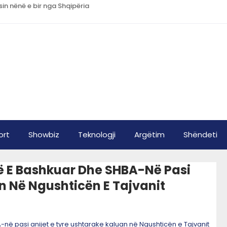
sin nënë e bir nga Shqipëria
ort
Showbiz
Teknologji
Argëtim
Shëndeti
ë E Bashkuar Dhe SHBA-Në Pasi
n Në Ngushticën E Tajvanit