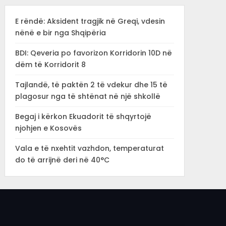
E rëndë: Aksident tragjik në Greqi, vdesin
nënë e bir nga Shqipëria
BDI: Qeveria po favorizon Korridorin 10D në
dëm të Korridorit 8
Tajlandë, të paktën 2 të vdekur dhe 15 të
plagosur nga të shtënat në një shkollë
Begaj i kërkon Ekuadorit të shqyrtojë
njohjen e Kosovës
Vala e të nxehtit vazhdon, temperaturat
do të arrijnë deri në 40°C