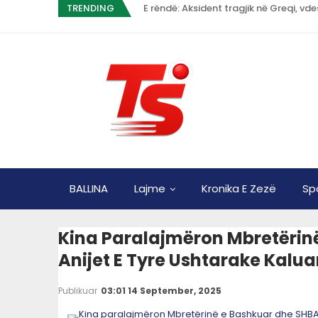
TRENDING
E rëndë: Aksident tragjik në Greqi, vde
BALLINA
Lajme
Kronika E Zezë
Sp
Kina Paralajmëron Mbretërin
Anijet E Tyre Ushtarake Kalua
Publikuar
03:01 14 September, 2025