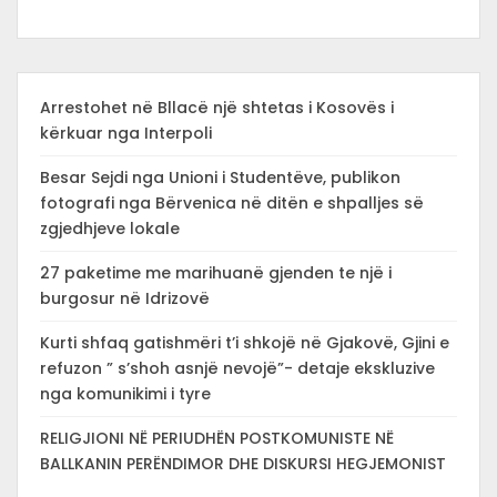
Arrestohet në Bllacë një shtetas i Kosovës i
kërkuar nga Interpoli
Besar Sejdi nga Unioni i Studentëve, publikon
fotografi nga Bërvenica në ditën e shpalljes së
zgjedhjeve lokale
27 paketime me marihuanë gjenden te një i
burgosur në Idrizovë
Kurti shfaq gatishmëri t’i shkojë në Gjakovë, Gjini e
refuzon ” s’shoh asnjë nevojë”- detaje ekskluzive
nga komunikimi i tyre
RELIGJIONI NË PERIUDHËN POSTKOMUNISTE NË
BALLKANIN PERËNDIMOR DHE DISKURSI HEGJEMONIST