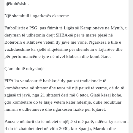
njëkohësisht.
Një shembull i ngarkesës ekstreme
Futbollistët e PSG, pas fitimit të Ligës së Kampionëve në Mynih, u
detyruan të udhëtonin drejt SHBA-së për të marrë pjesë në
Botërorin e Klubeve vetëm dy javë më vonë. Ngarkesa e tillë e
vazhdueshme ka sjellë shqetësime për shëndetin e lojtarëve dhe
për performancën e tyre në nivel klubesh dhe kombëtare.
Çfarë do të ndryshojë
FIFA ka vendosur të bashkojë dy pauzat tradicionale të
kombëtareve në shtator dhe tetor në një pauzë të vetme, që do të
zgjasë tri javë, nga 21 shtatori deri më 6 tetor. Gjatë kësaj kohe,
çdo kombëtare do të luajë vetëm katër ndeshje, duke reduktuar
numrin e udhëtimeve dhe ngarkesën fizike për lojtarët.
Pauza e nëntorit do të mbetet e njëjtë si më parë, ndërsa ky sistem i
ri do të zbatohet deri në vitin 2030, kur Spanja, Maroku dhe