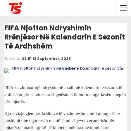
FIFA Njofton Ndryshimin
Rrënjësor Në Kalendarin E Sezonit
Të Ardhshëm
Publikuar
23:51 13 September, 2025
FIFA ka zbuluar një ndryshim të madh në kalendarin e sezonit të
ardhshëm për të adresuar shqetësimet lidhur me ngarkesën e tepërt
për lojtarët.
Kjo lëvizje vjen pas kritikave të vazhdueshme mbi mungesën e
pushimit dhe ngarkesën e lartë të ndeshjeve, veçanërisht për
lojtarët që marrin pjesë në klubet e mëdha dhe kombëtaret