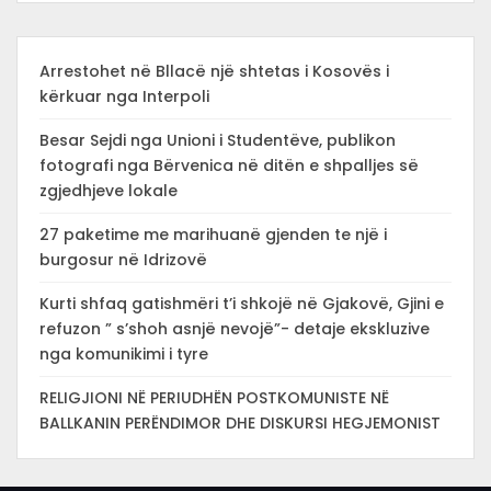
Arrestohet në Bllacë një shtetas i Kosovës i
kërkuar nga Interpoli
Besar Sejdi nga Unioni i Studentëve, publikon
fotografi nga Bërvenica në ditën e shpalljes së
zgjedhjeve lokale
27 paketime me marihuanë gjenden te një i
burgosur në Idrizovë
Kurti shfaq gatishmëri t’i shkojë në Gjakovë, Gjini e
refuzon ” s’shoh asnjë nevojë”- detaje ekskluzive
nga komunikimi i tyre
RELIGJIONI NË PERIUDHËN POSTKOMUNISTE NË
BALLKANIN PERËNDIMOR DHE DISKURSI HEGJEMONIST