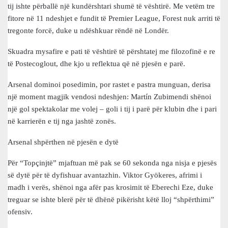
tij ishte përballë një kundërshtari shumë të vështirë. Me vetëm tre
fitore në 11 ndeshjet e fundit të Premier League, Forest nuk arriti të
tregonte forcë, duke u ndëshkuar rëndë në Londër.
Skuadra mysafire e pati të vështirë të përshtatej me filozofinë e re
të Postecoglout, dhe kjo u reflektua që në pjesën e parë.
Arsenal dominoi posedimin, por rastet e pastra munguan, derisa
një moment magjik vendosi ndeshjen: Martín Zubimendi shënoi
një gol spektakolar me volej – goli i tij i parë për klubin dhe i pari
në karrierën e tij nga jashtë zonës.
Arsenal shpërthen në pjesën e dytë
Për “Topçinjtë” mjaftuan më pak se 60 sekonda nga nisja e pjesës
së dytë për të dyfishuar avantazhin. Viktor Gyökeres, afrimi i
madh i verës, shënoi nga afër pas krosimit të Eberechi Eze, duke
treguar se ishte blerë për të dhënë pikërisht këtë lloj “shpërthimi”
ofensiv.