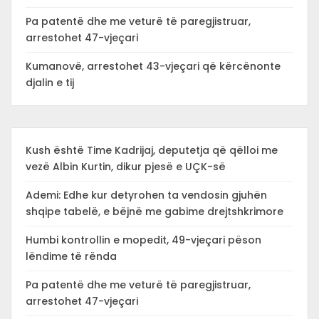
Pa patentë dhe me veturë të paregjistruar,
arrestohet 47-vjeçari
Kumanovë, arrestohet 43-vjeçari që kërcënonte
djalin e tij
Kush është Time Kadrijaj, deputetja që qëlloi me
vezë Albin Kurtin, dikur pjesë e UÇK-së
Ademi: Edhe kur detyrohen ta vendosin gjuhën
shqipe tabelë, e bëjnë me gabime drejtshkrimore
Humbi kontrollin e mopedit, 49-vjeçari pëson
lëndime të rënda
Pa patentë dhe me veturë të paregjistruar,
arrestohet 47-vjeçari