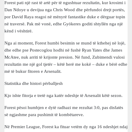
Forest pati një rast të artë për të ngushtuar rezultatin, kur krosimi i
Dan Ndoye u devijua nga Chris Wood dhe përfundoi drejt portës,
por David Raya reagoi në mënyrë fantastike duke e dërguar topin
në traversë. Pak më vonë, edhe Gyökeres goditi shtyllën nga një
kënd i vështirë.
Nga ai moment, Forest humbi besimin se mund të kthehej në lojë,
dhe edhe pse Postecoglou hodhi në fushë Ryan Yates dhe James
McAtee, nuk arriti të krijonte presion. Në fund, Zubimendi vulosi
rezultatin me një gol tjetër – këtë herë me kokë – duke e bërë edhe
më të bukur fitoren e Arsenalit.
Statistika dhe histori përballjesh
Kjo ishte fitorja e tretë nga katër ndeshje të Arsenalit këtë sezon.
Forest pësoi humbjen e dytë radhazi me rezultat 3:0, pas disfatës
së ngjashme para pushimit të kombëtareve.
Në Premier League, Forest ka fituar vetëm dy nga 16 ndeshjet ndaj