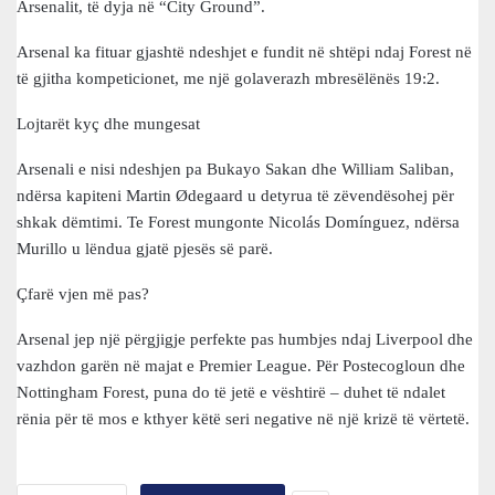
Arsenalit, të dyja në “City Ground”.
Arsenal ka fituar gjashtë ndeshjet e fundit në shtëpi ndaj Forest në
të gjitha kompeticionet, me një golaverazh mbresëlënës 19:2.
Lojtarët kyç dhe mungesat
Arsenali e nisi ndeshjen pa Bukayo Sakan dhe William Saliban,
ndërsa kapiteni Martin Ødegaard u detyrua të zëvendësohej për
shkak dëmtimi. Te Forest mungonte Nicolás Domínguez, ndërsa
Murillo u lëndua gjatë pjesës së parë.
Çfarë vjen më pas?
Arsenal jep një përgjigje perfekte pas humbjes ndaj Liverpool dhe
vazhdon garën në majat e Premier League. Për Postecogloun dhe
Nottingham Forest, puna do të jetë e vështirë – duhet të ndalet
rënia për të mos e kthyer këtë seri negative në një krizë të vërtetë.