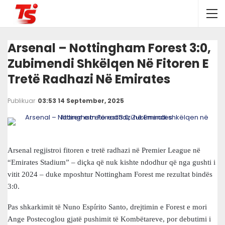
Arsenal – Nottingham Forest 3:0,
Zubimendi Shkëlqen Në Fitoren E
Tretë Radhazi Në Emirates
Publikuar
03:53 14 September, 2025
Arsenal regjistroi fitoren e tretë radhazi në Premier League në
“Emirates Stadium” – diçka që nuk kishte ndodhur që nga gushti i
vitit 2024 – duke mposhtur Nottingham Forest me rezultat bindës
3:0.
Pas shkarkimit të Nuno Espírito Santo, drejtimin e Forest e mori
Ange Postecoglou gjatë pushimit të Kombëtareve, por debutimi i