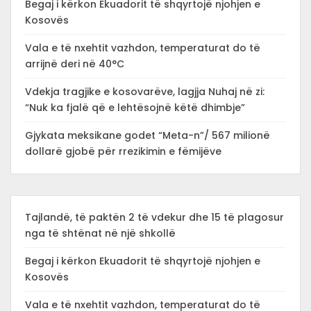
Begaj i kërkon Ekuadorit të shqyrtojë njohjen e
Kosovës
Vala e të nxehtit vazhdon, temperaturat do të
arrijnë deri në 40°C
Vdekja tragjike e kosovarëve, lagjja Nuhaj në zi:
“Nuk ka fjalë që e lehtësojnë këtë dhimbje”
Gjykata meksikane godet “Meta-n”/ 567 milionë
dollarë gjobë për rrezikimin e fëmijëve
Tajlandë, të paktën 2 të vdekur dhe 15 të plagosur
nga të shtënat në një shkollë
Begaj i kërkon Ekuadorit të shqyrtojë njohjen e
Kosovës
Vala e të nxehtit vazhdon, temperaturat do të