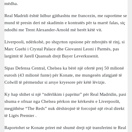
mëdha.
Real Madridi është lidhur gjithashtu me francezin, me raportime se
mund të presin deri në skadimin e kontratës për ta marrë falas, siç
ndodhi me Trent Alexander-Arnold më herët këtë vit.
Liverpooli, ndërkohë, po shqyrton opsione për mbrojtës të rinj, si
Marc Guehi i Crystal Palace dhe Giovanni Leoni i Parmës, pas
largimit të Jarell Quansah drejt Bayer Leverkusenit.
Sipas Defensa Central, Chelsea ka bërë një ofertë prej 50 milionë
eurosh (43 milionë funte) për Konate, me mungesën afatgjatë të
Colwill të përmendur si arsye kryesore për këtë lëvizje.
Ky hap shihet si një “ndërlikim i papritur” për Real Madridin, pasi
shuma e ofruar nga Chelsea përkon me kërkesën e Liverpoolit,
megjithëse “The Reds” nuk dëshirojnë të forcojnë një rival direkt
të Ligës Premier .
Raportohet se Konate priret më shumë drejt një transferimi te Real