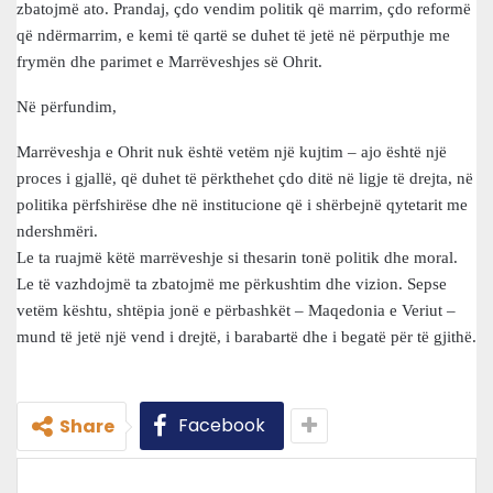
zbatojmë ato. Prandaj, çdo vendim politik që marrim, çdo reformë
që ndërmarrim, e kemi të qartë se duhet të jetë në përputhje me
frymën dhe parimet e Marrëveshjes së Ohrit.
Në përfundim,
Marrëveshja e Ohrit nuk është vetëm një kujtim – ajo është një
proces i gjallë, që duhet të përkthehet çdo ditë në ligje të drejta, në
politika përfshirëse dhe në institucione që i shërbejnë qytetarit me
ndershmëri.
Le ta ruajmë këtë marrëveshje si thesarin tonë politik dhe moral.
Le të vazhdojmë ta zbatojmë me përkushtim dhe vizion. Sepse
vetëm kështu, shtëpia jonë e përbashkët – Maqedonia e Veriut –
mund të jetë një vend i drejtë, i barabartë dhe i begatë për të gjithë.
Facebook
Share