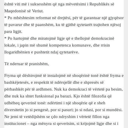
është viti më i suksesshëm që nga mëvetësimi i Republikës së
Maqedonisë së Veriut.
* Po mbështesim reformat në drejtësi, për të garantuar një gjyqësor
të pavarur dhe të paanshëm, ku të gjithë qytetarët trajtohen njësoj
para ligjit.
* Po hartojmë dhe miratojmë ligje që e thellojnë demokracinë
lokale, i japin më shumë kompetenca komunave, dhe rrisin
llogaridhënien e pushtetit ndaj qytetarëve.
Të nderuar të pranishëm,
Fryma që dëshirojmë të instalojmë në shoqërinë tonë është fryma e
bashkëjetesës, e respektit të ndërsjellë dhe e shpresës së
përbashkët për të ardhmen. Nuk ka demokraci të vërtetë pa besim,
dhe nuk ka shtet funksional pa barazi. Kjo është filozofia që
udhëheq qeverinë tonë: ndërtimi i një shoqërie që e sheh
diversitetin jo si pengesë, por si pasuri; jo si ndasi, por si mundësi.
Ne jemi të vetëdijshëm se çdo ndryshim i vërtetë fillon nga
institucionet – nga mënyra si qeverisim, si krijojmë ligje dhe si i