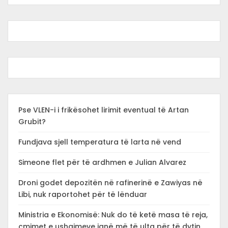
Pse VLEN-i i frikësohet lirimit eventual të Artan
Grubit?
Fundjava sjell temperatura të larta në vend
Simeone flet për të ardhmen e Julian Alvarez
Droni godet depozitën në rafinerinë e Zawiyas në
Libi, nuk raportohet për të lënduar
Ministria e Ekonomisë: Nuk do të ketë masa të reja,
çmimet e ushqimeve janë më të ulta për të dytin