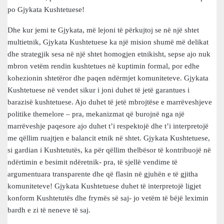
po Gjykata Kushtetuese!
Dhe kur jemi te Gjykata, më lejoni të përkujtoj se në një shtet
multietnik, Gjykata Kushtetuese ka një mision shumë më delikat
dhe strategjik sesa në një shtet homogjen etnikisht, sepse ajo nuk
mbron vetëm rendin kushtetues në kuptimin formal, por edhe
kohezionin shtetëror dhe paqen ndërmjet komuniteteve. Gjykata
Kushtetuese në vendet sikur i joni duhet të jetë garantues i
barazisë kushtetuese. Ajo duhet të jetë mbrojtëse e marrëveshjeve
politike themelore – pra, mekanizmat që burojnë nga një
marrëveshje paqesore ajo duhet t’i respektojë dhe t’i interpretojë
me qëllim ruajtjen e balancit etnik në shtet. Gjykata Kushtetuese,
si gardian i Kushtetutës, ka për qëllim thelbësor të kontribuojë në
ndërtimin e besimit ndëretnik- pra, të sjellë vendime të
argumentuara transparente dhe që flasin në gjuhën e të gjitha
komuniteteve! Gjykata Kushtetuese duhet të interpretojë ligjet
konform Kushtetutës dhe frymës së saj- jo vetëm të bëjë leximin
bardh e zi të neneve të saj.