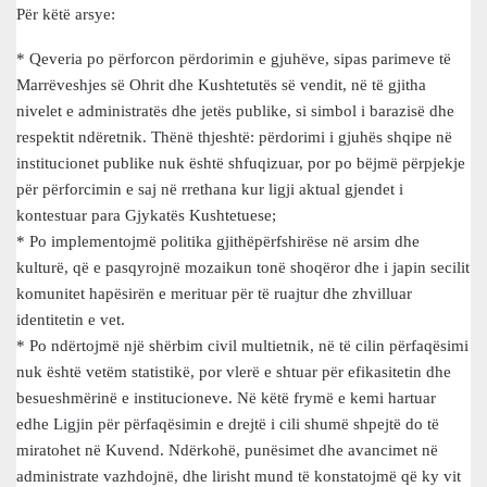
Për këtë arsye:
* Qeveria po përforcon përdorimin e gjuhëve, sipas parimeve të
Marrëveshjes së Ohrit dhe Kushtetutës së vendit, në të gjitha
nivelet e administratës dhe jetës publike, si simbol i barazisë dhe
respektit ndëretnik. Thënë thjeshtë: përdorimi i gjuhës shqipe në
institucionet publike nuk është shfuqizuar, por po bëjmë përpjekje
për përforcimin e saj në rrethana kur ligji aktual gjendet i
kontestuar para Gjykatës Kushtetuese;
* Po implementojmë politika gjithëpërfshirëse në arsim dhe
kulturë, që e pasqyrojnë mozaikun tonë shoqëror dhe i japin secilit
komunitet hapësirën e merituar për të ruajtur dhe zhvilluar
identitetin e vet.
* Po ndërtojmë një shërbim civil multietnik, në të cilin përfaqësimi
nuk është vetëm statistikë, por vlerë e shtuar për efikasitetin dhe
besueshmërinë e institucioneve. Në këtë frymë e kemi hartuar
edhe Ligjin për përfaqësimin e drejtë i cili shumë shpejtë do të
miratohet në Kuvend. Ndërkohë, punësimet dhe avancimet në
administrate vazhdojnë, dhe lirisht mund të konstatojmë që ky vit