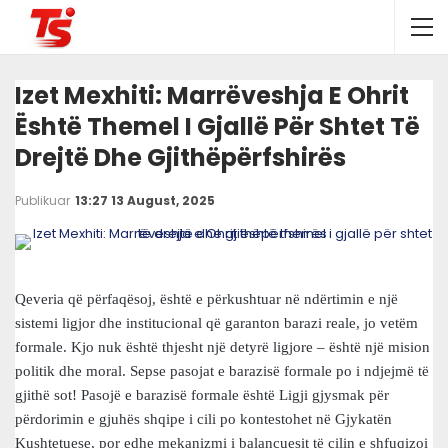
Izet Mexhiti: Marrëveshja E Ohrit
Është Themel I Gjallë Për Shtet Të
Drejtë Dhe Gjithëpërfshirës
Publikuar
13:27 13 August, 2025
Qeveria që përfaqësoj, është e përkushtuar në ndërtimin e një
sistemi ligjor dhe institucional që garanton barazi reale, jo vetëm
formale. Kjo nuk është thjesht një detyrë ligjore – është një mision
politik dhe moral. Sepse pasojat e barazisë formale po i ndjejmë të
gjithë sot! Pasojë e barazisë formale është Ligji gjysmak për
përdorimin e gjuhës shqipe i cili po kontestohet në Gjykatën
Kushtetuese, por edhe mekanizmi i balancuesit të cilin e shfuqizoi