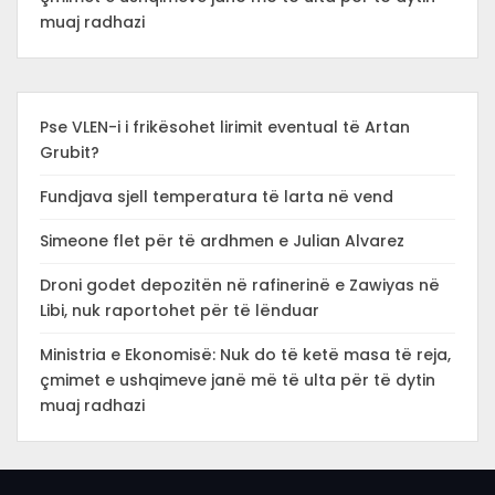
muaj radhazi
Pse VLEN-i i frikësohet lirimit eventual të Artan
Grubit?
Fundjava sjell temperatura të larta në vend
Simeone flet për të ardhmen e Julian Alvarez
Droni godet depozitën në rafinerinë e Zawiyas në
Libi, nuk raportohet për të lënduar
Ministria e Ekonomisë: Nuk do të ketë masa të reja,
çmimet e ushqimeve janë më të ulta për të dytin
muaj radhazi