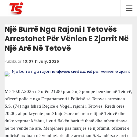
Një Burrë Nga Rajoni I Tetovës
Arrestohet Për Vënien E Zjarrit Në
Një Arë Në Tetovë
Publikuar
10:07 11 July, 2025
Më 10.07.2025 në orën 21:00 pranë një pompe benzine në Tetovë,
oficerë policie nga Departamenti i Policisë së Tetovës arrestuan
S.S. (74) nga fshati Reçicë e Vogël, rajoni i Tetovës. Rreth orës
20:00, ai po kryente punë bujqësore në arën e tij në Tetovë dhe
duke vepruar kështu, i vuri flakën barit të thatë dhe mbeturinave
në tre vende në arë. Menjëherë pas marrjes së njoftimit, oficerët e
policisë nxituan në vendngjarje dhe arrestuan S.S., ndërsa zjarri u