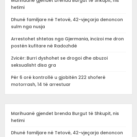
Marihuanë gjendet brenda Burgut të Shkupit, nis
hetimi
Dhunë familjare në Tetovë, 42-vjeçarja denoncon
sulm nga nusja
Arrestohet shtetas nga Gjermania, incizoi me dron
postën kufitare në Radozhdë
Zvicër: Burri dyshohet se drogoi dhe abuzoi
seksualisht disa gra
Për 6 orë kontrollë u gjobitën 222 shoferë
motorrash, 14 të arrestuar
Marihuanë gjendet brenda Burgut të Shkupit, nis
hetimi
Dhunë familjare në Tetovë, 42-vjeçarja denoncon