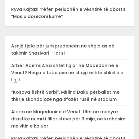
Ryva Kajtazi rrëfen periudhën e vështirë të abortit:
“Mos u dorëzoni kurrë”
Asnjë fjalë për jurisprudencën në shqip as në
takimin Shasivari – Idrizi
Arbër Ademi: A ka shtet ligjor në Maqedoninë e
Veriut? Heqja e tabelave në shqip është shkelje e
ligjit
“Kosova është Serbi”, Mirlind Daku përballet me
thirrje skandaloze nga tifozët rusë në stadium
Alarm në Maqedoninë e Veriut! Ulet në mënyrë
drastike numri i filloristëve për 3 mijë, në krahasim
me vitin e kaluar
Ryva Kajtazi rrëfen periudhën e vështirë të abortit: