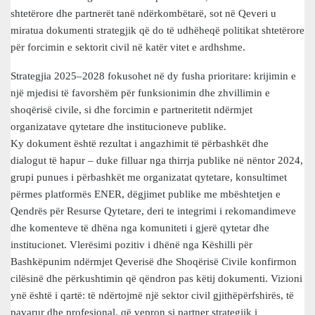
shtetërore dhe partnerët tanë ndërkombëtarë, sot në Qeveri u
miratua dokumenti strategjik që do të udhëheqë politikat shtetërore
për forcimin e sektorit civil në katër vitet e ardhshme.
Strategjia 2025–2028 fokusohet në dy fusha prioritare: krijimin e
një mjedisi të favorshëm për funksionimin dhe zhvillimin e
shoqërisë civile, si dhe forcimin e partneritetit ndërmjet
organizatave qytetare dhe institucioneve publike.
Ky dokument është rezultat i angazhimit të përbashkët dhe
dialogut të hapur – duke filluar nga thirrja publike në nëntor 2024,
grupi punues i përbashkët me organizatat qytetare, konsultimet
përmes platformës ENER, dëgjimet publike me mbështetjen e
Qendrës për Resurse Qytetare, deri te integrimi i rekomandimeve
dhe komenteve të dhëna nga komuniteti i gjerë qytetar dhe
institucionet. Vlerësimi pozitiv i dhënë nga Këshilli për
Bashkëpunim ndërmjet Qeverisë dhe Shoqërisë Civile konfirmon
cilësinë dhe përkushtimin që qëndron pas këtij dokumenti. Vizioni
ynë është i qartë: të ndërtojmë një sektor civil gjithëpërfshirës, të
pavarur dhe profesional, që vepron si partner strategjik i