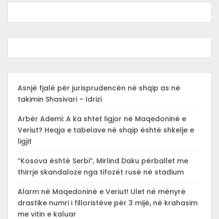
Asnjë fjalë për jurisprudencën në shqip as në
takimin Shasivari – Idrizi
Arbër Ademi: A ka shtet ligjor në Maqedoninë e
Veriut? Heqja e tabelave në shqip është shkelje e
ligjit
“Kosova është Serbi”, Mirlind Daku përballet me
thirrje skandaloze nga tifozët rusë në stadium
Alarm në Maqedoninë e Veriut! Ulet në mënyrë
drastike numri i filloristëve për 3 mijë, në krahasim
me vitin e kaluar