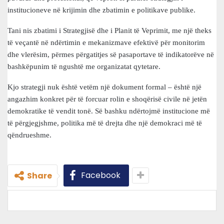
institucioneve në krijimin dhe zbatimin e politikave publike.
Tani nis zbatimi i Strategjisë dhe i Planit të Veprimit, me një theks
të veçantë në ndërtimin e mekanizmave efektivë për monitorim
dhe vlerësim, përmes përgatitjes së pasaportave të indikatorëve në
bashkëpunim të ngushtë me organizatat qytetare.
Kjo strategji nuk është vetëm një dokument formal – është një
angazhim konkret për të forcuar rolin e shoqërisë civile në jetën
demokratike të vendit tonë. Së bashku ndërtojmë institucione më
të përgjegjshme, politika më të drejta dhe një demokraci më të
qëndrueshme.
Facebook
Share