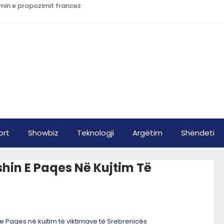
imin e propozimit francez
ort
Showbiz
Teknologji
Argëtim
Shëndeti
shin E Paqes Në Kujtim Të