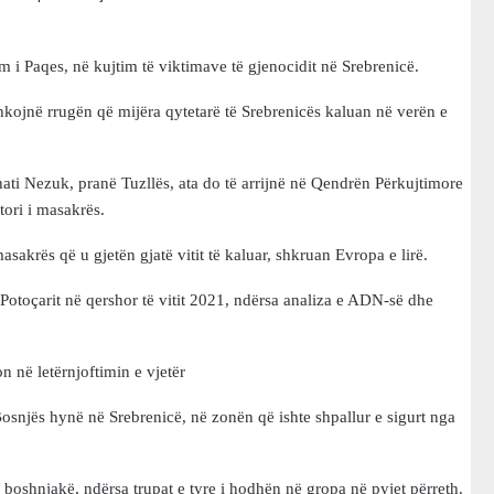
 i Paqes, në kujtim të viktimave të gjenocidit në Srebrenicë.
shkojnë rrugën që mijëra qytetarë të Srebrenicës kaluan në verën e
shati Nezuk, pranë Tuzllës, ata do të arrijnë në Qendrën Përkujtimore
tori i masakrës.
asakrës që u gjetën gjatë vitit të kaluar, shkruan Evropa e lirë.
 Potoçarit në qershor të vitit 2021, ndërsa analiza e ADN-së dhe
n në letërnjoftimin e vjetër
Bosnjës hynë në Srebrenicë, në zonën që ishte shpallur e sigurt nga
 boshnjakë, ndërsa trupat e tyre i hodhën në gropa në pyjet përreth.