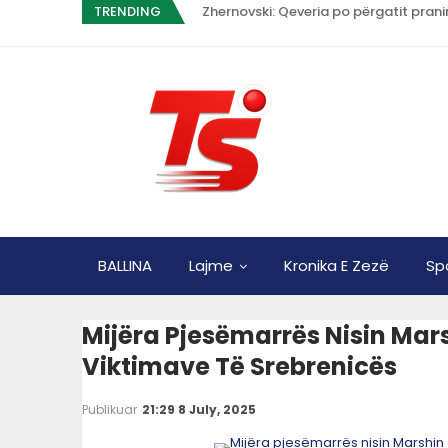
TRENDING
Zhernovski: Qeveria po përgatit pran
BALLINA
Lajme
Kronika E Zezë
Sp
Mijëra Pjesëmarrës Nisin Mar
Viktimave Të Srebrenicës
Publikuar
21:29 8 July, 2025