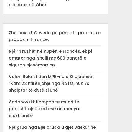
një hotel në Ohër
Zhernovski: Qeveria po përgatit pranimin e
propozimit francez
Një “hirushe” në Kupën e Francës, ekipi
amator nga ishulli me 600 banorë e
siguron pjesëmarrjen
Valon Bela sfidon MPB-në e Shqipërisë:
“Kam 22 mirënjohje nga NATO, nuk ka
shqiptar të dytë si unë
Andonovski: Kompanitë mund të
parashtrojnë kërkesë në mënyrë
elektronike
Një grua nga Bjellorusia u gjet vdekur në