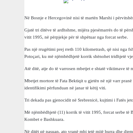
Në Bosnje e Hercegovinë nisi të martën Marshi i përvitshëm
Gjatë tri ditëve të ardhshme, mijëra pjesëmarrës do të për
vitit 1995, në përpjekje për të shpëtuar nga forcat serbe.
Pas një rrugëtimi prej rreth 110 kilometrash, që nisi nga f
Potoçari, ku më njëmbëdhjetë korrik shënohet tridhjetë vje
Atë ditë, atje do të varrosen mbetjet e shtatë viktimave të m
Mbetjet mortore të Fata Bektiqit u gjetën në një varr pranë
identifikimi përfunduan në janar të këtij viti.
Tri dekada pas gjenocidit në Srebrenicë, kujtimi i Fatës jeto
Më njëmbëdhjetë (11) korrik të vitit 1995, forcat serbe të 
Kombet e Bashkuara.
Në ditët që pasuan, ato vranë mbi tetë mijë burra dhe djem