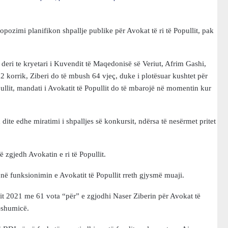
pozimi planifikon shpallje publike për Avokat të ri të Popullit, pak
 te kryetari i Kuvendit të Maqedonisë së Veriut, Afrim Gashi,
2 korrik, Ziberi do të mbush 64 vjeç, duke i plotësuar kushtet për
llit, mandati i Avokatit të Popullit do të mbarojë në momentin kur
dite edhe miratimi i shpalljes së konkursit, ndërsa të nesërmet pritet
ë zgjedh Avokatin e ri të Popullit.
në funksionimin e Avokatit të Popullit rreth gjysmë muaji.
it 2021 me 61 vota “për” e zgjodhi Naser Ziberin për Avokat të
-shumicë.