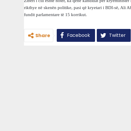
Ziberi i cili është noter, ka qenë kandidat për kryeministër
rikthye në skenën politike, pasi që kryetari i BDI-së, Ali 
fundit parlamentare të 15 korrikut.
Facebook
Twitter
Share