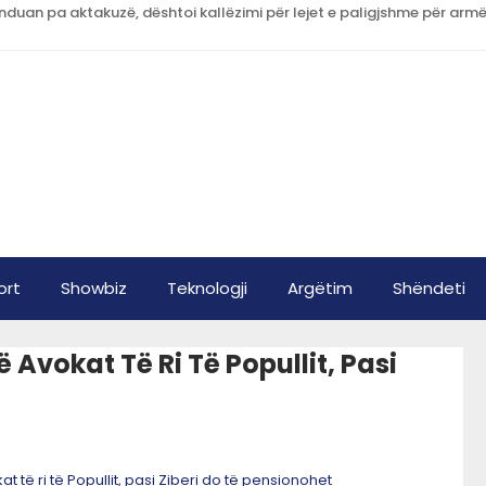
duan pa aktakuzë, dështoi kallëzimi për lejet e paligjshme për arm
ort
Showbiz
Teknologji
Argëtim
Shëndeti
Avokat Të Ri Të Popullit, Pasi