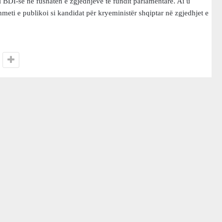
 i BDI-së në fushatën e zgjedhjeve të fundit parlamentare. Ai u
Ahmeti e publikoi si kandidat për kryeministër shqiptar në zgjedhjet e