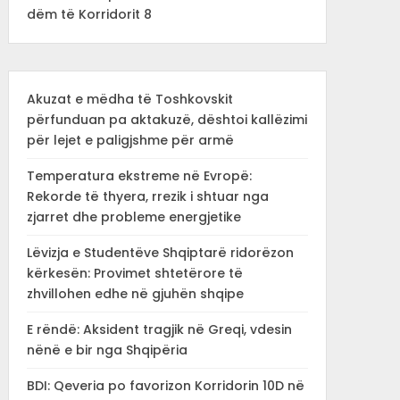
dëm të Korridorit 8
Akuzat e mëdha të Toshkovskit
përfunduan pa aktakuzë, dështoi kallëzimi
për lejet e paligjshme për armë
Temperatura ekstreme në Evropë:
Rekorde të thyera, rrezik i shtuar nga
zjarret dhe probleme energjetike
Lëvizja e Studentëve Shqiptarë ridorëzon
kërkesën: Provimet shtetërore të
zhvillohen edhe në gjuhën shqipe
E rëndë: Aksident tragjik në Greqi, vdesin
nënë e bir nga Shqipëria
BDI: Qeveria po favorizon Korridorin 10D në