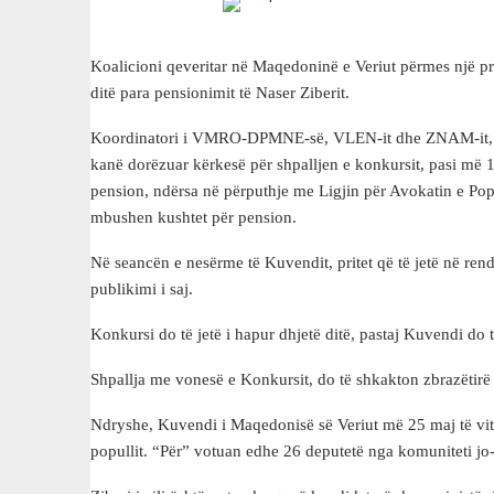
Koalicioni qeveritar në Maqedoninë e Veriut përmes një pro
ditë para pensionimit të Naser Ziberit.
Koordinatori i VMRO-DPMNE-së, VLEN-it dhe ZNAM-it, deri
kanë dorëzuar kërkesë për shpalljen e konkursit, pasi më 1
pension, ndërsa në përputhje me Ligjin për Avokatin e Popu
mbushen kushtet për pension.
Në seancën e nesërme të Kuvendit, pritet që të jetë në rend 
publikimi i saj.
Konkursi do të jetë i hapur dhjetë ditë, pastaj Kuvendi do t
Shpallja me vonesë e Konkursit, do të shkakton zbrazëtirë 
Ndryshe, Kuvendi i Maqedonisë së Veriut më 25 maj të vit
popullit. “Për” votuan edhe 26 deputetë nga komuniteti jo