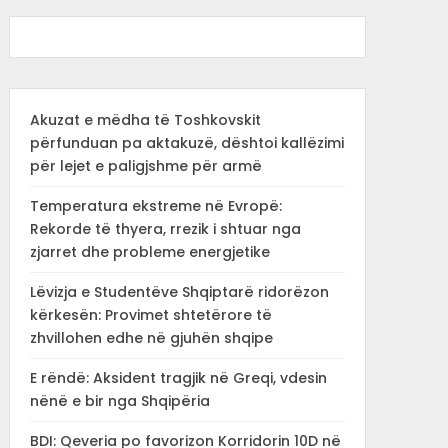
Akuzat e mëdha të Toshkovskit
përfunduan pa aktakuzë, dështoi kallëzimi
për lejet e paligjshme për armë
Temperatura ekstreme në Evropë:
Rekorde të thyera, rrezik i shtuar nga
zjarret dhe probleme energjetike
Lëvizja e Studentëve Shqiptarë ridorëzon
kërkesën: Provimet shtetërore të
zhvillohen edhe në gjuhën shqipe
E rëndë: Aksident tragjik në Greqi, vdesin
nënë e bir nga Shqipëria
BDI: Qeveria po favorizon Korridorin 10D në