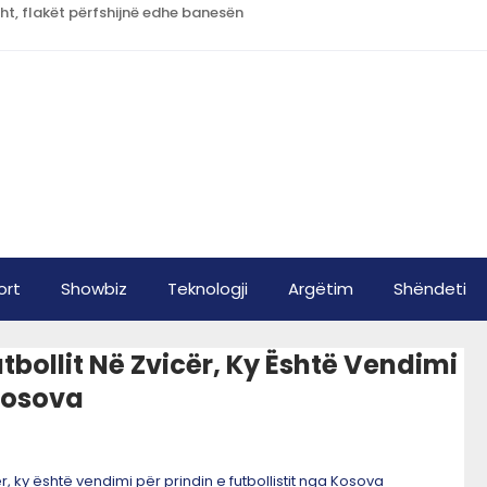
sht, flakët përfshijnë edhe banesën
ort
Showbiz
Teknologji
Argëtim
Shëndeti
utbollit Në Zvicër, Ky Është Vendimi
 Kosova