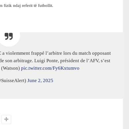
izik ndaj referit të futbollit.
 a violemment frappé l’arbitre lors du match opposant
de son arbitrage. Luigi Ponte, président de l’AFV, s’est
n. (Watson)
pic.twitter.com/Fy6Kxtumvo
@SuisseAlert)
June 2, 2025