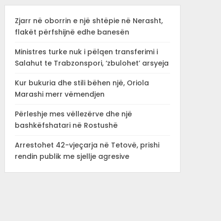
Zjarr në oborrin e një shtëpie në Nerasht,
flakët përfshijnë edhe banesën
Ministres turke nuk i pëlqen transferimi i
Salahut te Trabzonspori, ‘zbulohet’ arsyeja
Kur bukuria dhe stili bëhen një, Oriola
Marashi merr vëmendjen
Përleshje mes vëllezërve dhe një
bashkëfshatari në Rostushë
Arrestohet 42-vjeçarja në Tetovë, prishi
rendin publik me sjellje agresive