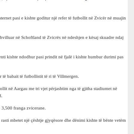
internet pasi e kishte goditur një refer të futbollit në Zvicër në muajin
 zhvilluar në Schoftland të Zvicrës në ndeshjen e kësaj skuadre ndaj
ti kishte ndodhur pasi prindit në fjalë i kishte humbur durimi pas
ë babait të futbollistit të ri të Villmergen.
llit në Aargau me tri vjet përjashtim nga të gjitha stadiumet në
8.
me 3,500 franga zvicerane.
si rasti mbetet një çështje gjyqësore dhe dënimi kishte të bënte vetëm