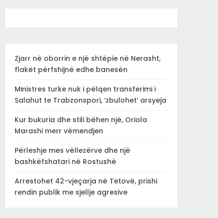
Zjarr në oborrin e një shtëpie në Nerasht,
flakët përfshijnë edhe banesën
Ministres turke nuk i pëlqen transferimi i
Salahut te Trabzonspori, ‘zbulohet’ arsyeja
Kur bukuria dhe stili bëhen një, Oriola
Marashi merr vëmendjen
Përleshje mes vëllezërve dhe një
bashkëfshatari në Rostushë
Arrestohet 42-vjeçarja në Tetovë, prishi
rendin publik me sjellje agresive