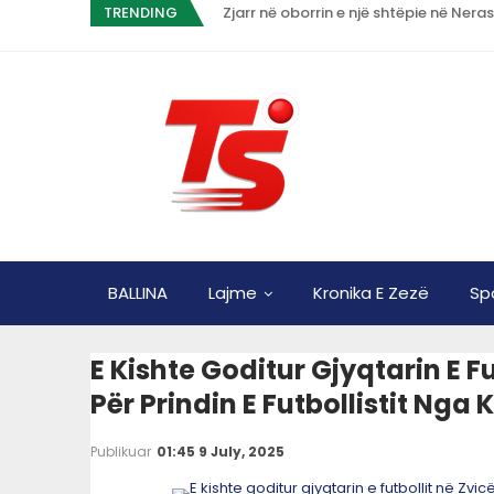
TRENDING
Zjarr në oborrin e një shtëpie në Nera
BALLINA
Lajme
Kronika E Zezë
Sp
E Kishte Goditur Gjyqtarin E F
Për Prindin E Futbollistit Nga
Publikuar
01:45 9 July, 2025