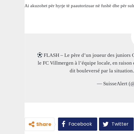
Ai akuzohet për hyrje të paautorizuar në fushë dhe për sulm f
FLASH – Le père d’un joueur des juniors C
le FC Villmergen à l’équipe locale, en raison 
dit bouleversé par la situatio
— SuisseAlert (
Facebook
Twitter
Share