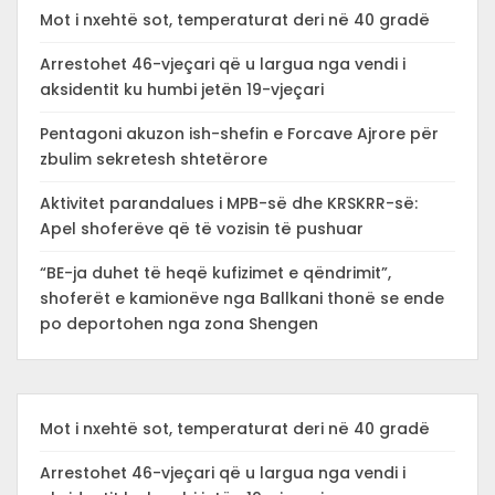
Mot i nxehtë sot, temperaturat deri në 40 gradë
Arrestohet 46-vjeçari që u largua nga vendi i
aksidentit ku humbi jetën 19-vjeçari
Pentagoni akuzon ish-shefin e Forcave Ajrore për
zbulim sekretesh shtetërore
Aktivitet parandalues i MPB-së dhe KRSKRR-së:
Apel shoferëve që të vozisin të pushuar
“BE-ja duhet të heqë kufizimet e qëndrimit”,
shoferët e kamionëve nga Ballkani thonë se ende
po deportohen nga zona Shengen
Mot i nxehtë sot, temperaturat deri në 40 gradë
Arrestohet 46-vjeçari që u largua nga vendi i