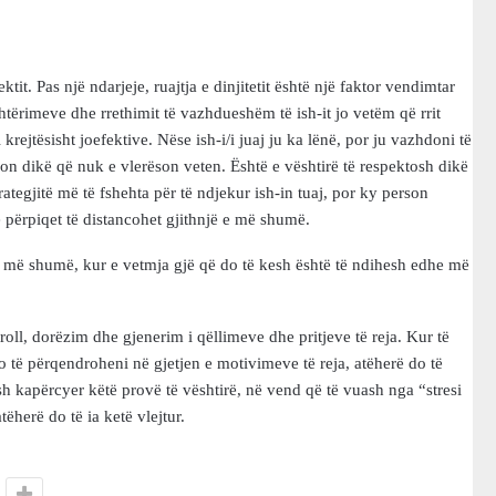
tit. Pas një ndarjeje, ruajtja e dinjitetit është një faktor vendimtar
shtërimeve dhe rrethimit të vazhdueshëm të ish-it jo vetëm që rrit
i krejtësisht joefektive. Nëse ish-i/i juaj ju ka lënë, por ju vazhdoni të
n dikë që nuk e vlerëson veten. Është e vështirë të respektosh dikë
rategjitë më të fshehta për të ndjekur ish-in tuaj, por ky person
 përpiqet të distancohet gjithnjë e më shumë.
h më shumë, kur e vetmja gjë që do të kesh është të ndihesh edhe më
oll, dorëzim dhe gjenerim i qëllimeve dhe pritjeve të reja. Kur të
o të përqendroheni në gjetjen e motivimeve të reja, atëherë do të
esh kapërcyer këtë provë të vështirë, në vend që të vuash nga “stresi
tëherë do të ia ketë vlejtur.