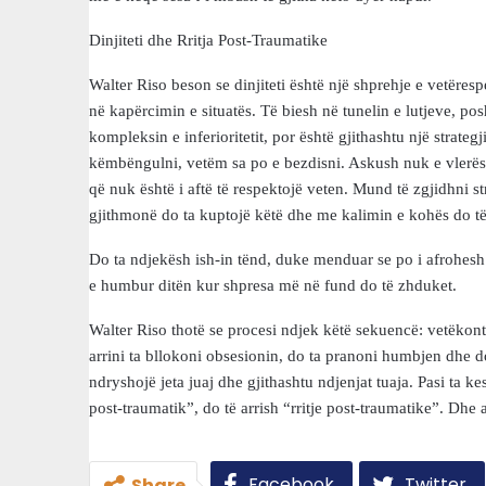
Dinjiteti dhe Rritja Post-Traumatike
Walter Riso beson se dinjiteti është një shprehje e vetërespek
në kapërcimin e situatës. Të biesh në tunelin e lutjeve, po
kompleksin e inferioritetit, por është gjithashtu një strategj
këmbëngulni, vetëm sa po e bezdisni. Askush nuk e vlerëso
që nuk është i aftë të respektojë veten. Mund të zgjidhni st
gjithmonë do ta kuptojë këtë dhe me kalimin e kohës do të
Do ta ndjekësh ish-in tënd, duke menduar se po i afrohes
e humbur ditën kur shpresa më në fund do të zhduket.
Walter Riso thotë se procesi ndjek këtë sekuencë: vetëkontr
arrini ta bllokoni obsesionin, do ta pranoni humbjen dhe d
ndryshojë jeta juaj dhe gjithashtu ndjenjat tuaja. Pasi ta k
post-traumatik”, do të arrish “rritje post-traumatike”. Dhe a
Facebook
Twitter
Share