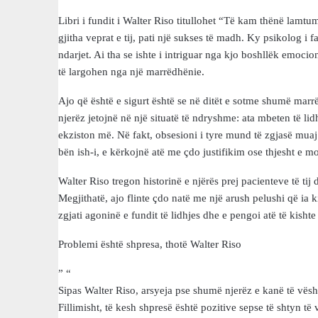
Libri i fundit i Walter Riso titullohet “Të kam thënë lamtumi
gjitha veprat e tij, pati një sukses të madh. Ky psikolog i
ndarjet. Ai tha se ishte i intriguar nga kjo boshllëk emocio
të largohen nga një marrëdhënie.
Ajo që është e sigurt është se në ditët e sotme shumë marr
njerëz jetojnë në një situatë të ndryshme: ata mbeten të li
ekziston më. Në fakt, obsesioni i tyre mund të zgjasë muaj 
bën ish-i, e kërkojnë atë me çdo justifikim ose thjesht e m
Walter Riso tregon historinë e njërës prej pacienteve të tij d
Megjithatë, ajo flinte çdo natë me një arush pelushi që ia ki
zgjati agoninë e fundit të lidhjes dhe e pengoi atë të kisht
Problemi është shpresa, thotë Walter Riso
”
“
Sipas Walter Riso, arsyeja pse shumë njerëz e kanë të vësht
Fillimisht, të kesh shpresë është pozitive sepse të shtyn të