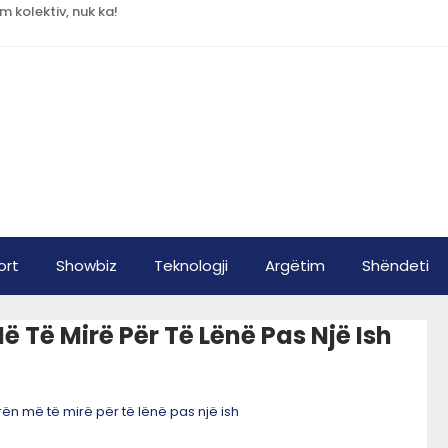
m kolektiv, nuk ka!
ort
Showbiz
Teknologji
Argëtim
Shëndeti
 Të Mirë Për Të Lënë Pas Një Ish