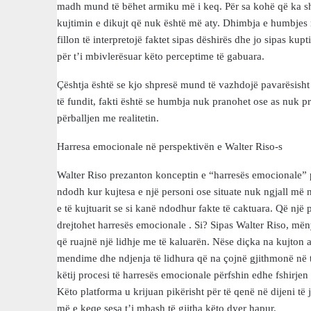
madh mund të bëhet armiku më i keq. Për sa kohë që ka sh
kujtimin e dikujt që nuk është më aty. Dhimbja e humbjes 
fillon të interpretojë faktet sipas dëshirës dhe jo sipas kup
për t’i mbivlerësuar këto perceptime të gabuara.
Çështja është se kjo shpresë mund të vazhdojë pavarësisht 
të fundit, fakti është se humbja nuk pranohet ose as nuk 
përballjen me realitetin.
Harresa emocionale në perspektivën e Walter Riso-s
Walter Riso prezanton konceptin e “harresës emocionale” p
ndodh kur kujtesa e një personi ose situate nuk ngjall më n
e të kujtuarit se si kanë ndodhur fakte të caktuara. Që një 
drejtohet harresës emocionale . Si? Sipas Walter Riso, mën
që ruajnë një lidhje me të kaluarën. Nëse diçka na kujton 
mendime dhe ndjenja të lidhura që na çojnë gjithmonë në të
këtij procesi të harresës emocionale përfshin edhe fshirjen
Këto platforma u krijuan pikërisht për të qenë në dijeni të 
më e keqe sesa t’i mbash të gjitha këto dyer hapur.