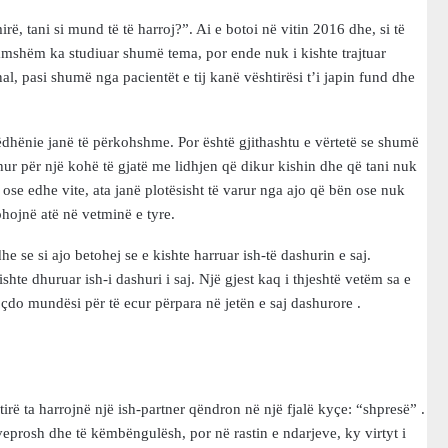
rë, tani si mund të të harroj?”. Ai e botoi në vitin 2016 dhe, si të
 famshëm ka studiuar shumë tema, por ende nuk i kishte trajtuar
nal, pasi shumë nga pacientët e tij kanë vështirësi t’i japin fund dhe
ëdhënie janë të përkohshme. Por është gjithashtu e vërtetë se shumë
dhur për një kohë të gjatë me lidhjen që dikur kishin dhe që tani nuk
ose edhe vite, ata janë plotësisht të varur nga ajo që bën ose nuk
ohojnë atë në vetminë e tyre.
he se si ajo betohej se e kishte harruar ish-të dashurin e saj.
shte dhuruar ish-i dashuri i saj. Një gjest kaq i thjeshtë vetëm sa e
e çdo mundësi për të ecur përpara në jetën e saj dashurore .
irë ta harrojnë një ish-partner qëndron në një fjalë kyçe: “shpresë” .
 veprosh dhe të këmbëngulësh, por në rastin e ndarjeve, ky virtyt i