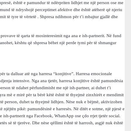
presë, është e pamundur të ndërpriten lidhjet me një person ose me
mund të ndryshojë perceptimet afektive dhe është atëherë që njeriu
timit të tyre të vërtetë . Shpresa ndihmon për t’i mbajtur gjallë dhe
provave të qarta të mosinteresimit nga ana e ish-partnerit. Në fund
pranohet, kështu që shpresa bëhet një perde tymi për të shmangur
ër ta dalluar atë nga harresa “konjitive”. Harresa emocionale
djenja intensive. Nga ana tjetër, harresa konjitive është pamundësia
person të ndahet përfundimisht me një ish-partner, ai duhet t’i
yra më e mirë për ta bërë këtë është të thyejmë zinxhirët e mendimit
atë person, duhet ta thyejmë lidhjen. Nëse nuk e bëjmë, aktivizohen
 njëjtën pikë: pamundësinë e harresës. Në ditët e sotme, një pjesë e
 e ish-partnerit nga Facebook, WhatsApp ose çdo rrjet tjetër social.
jetës së të tjerëve. Dhe nëse qëllimi është të harrosh, asgjë nuk është