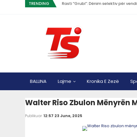
TRENDING
Rasti “Grubi”: Dënim selektiv për vendi
BALLINA
Lajme
Kronika E Zezë
Sp
Walter Riso Zbulon Mënyrën Më
Publikuar
12:57 23 June, 2025