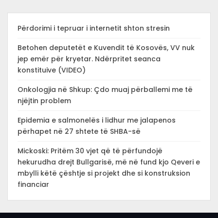
Përdorimi i tepruar i internetit shton stresin
Betohen deputetët e Kuvendit të Kosovës, VV nuk
jep emër për kryetar. Ndërpritet seanca
konstituive (VIDEO)
Onkologjia në Shkup: Çdo muaj përballemi me të
njëjtin problem
Epidemia e salmonelës i lidhur me jalapenos
përhapet në 27 shtete të SHBA-së
Mickoski: Pritëm 30 vjet që të përfundojë
hekurudha drejt Bullgarisë, më në fund kjo Qeveri e
mbylli këtë çështje si projekt dhe si konstruksion
financiar