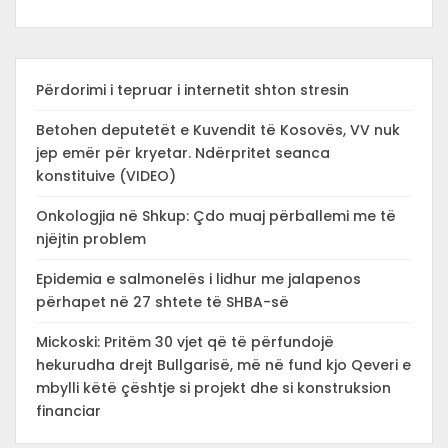
Përdorimi i tepruar i internetit shton stresin
Betohen deputetët e Kuvendit të Kosovës, VV nuk
jep emër për kryetar. Ndërpritet seanca
konstituive (VIDEO)
Onkologjia në Shkup: Çdo muaj përballemi me të
njëjtin problem
Epidemia e salmonelës i lidhur me jalapenos
përhapet në 27 shtete të SHBA-së
Mickoski: Pritëm 30 vjet që të përfundojë
hekurudha drejt Bullgarisë, më në fund kjo Qeveri e
mbylli këtë çështje si projekt dhe si konstruksion
financiar