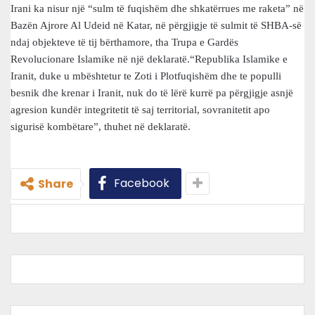
Irani ka nisur një “sulm të fuqishëm dhe shkatërrues me raketa” në
Bazën Ajrore Al Udeid në Katar, në përgjigje të sulmit të SHBA-së
ndaj objekteve të tij bërthamore, tha Trupa e Gardës
Revolucionare Islamike në një deklaratë.“Republika Islamike e
Iranit, duke u mbështetur te Zoti i Plotfuqishëm dhe te populli
besnik dhe krenar i Iranit, nuk do të lërë kurrë pa përgjigje asnjë
agresion kundër integritetit të saj territorial, sovranitetit apo
sigurisë kombëtare”, thuhet në deklaratë.
Facebook
Share