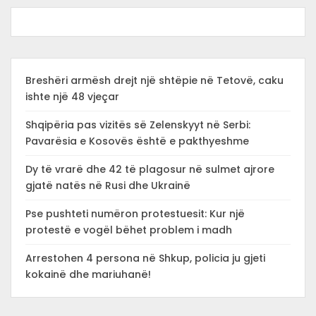
Breshëri armësh drejt një shtëpie në Tetovë, caku
ishte një 48 vjeçar
Shqipëria pas vizitës së Zelenskyyt në Serbi:
Pavarësia e Kosovës është e pakthyeshme
Dy të vrarë dhe 42 të plagosur në sulmet ajrore
gjatë natës në Rusi dhe Ukrainë
Pse pushteti numëron protestuesit: Kur një
protestë e vogël bëhet problem i madh
Arrestohen 4 persona në Shkup, policia ju gjeti
kokainë dhe mariuhanë!