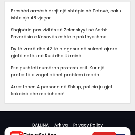
Breshëri armësh drejt një shtëpie në Tetovë, caku
ishte një 48 vjeçar
Shqipëria pas vizitës së Zelenskyyt në Serbi:
Pavarësia e Kosovës është e pakthyeshme
Dy të vrarë dhe 42 të plagosur në sulmet ajrore
gjatë natës në Rusi dhe Ukrainë
Pse pushteti numëron protestuesit: Kur një
protestë e vogël bëhet problem i madh
Arrestohen 4 persona në Shkup, policia ju gjeti
kokainë dhe mariuhanë!
BALLINA
Arkiva
Privacy Policy
TetovaSot App