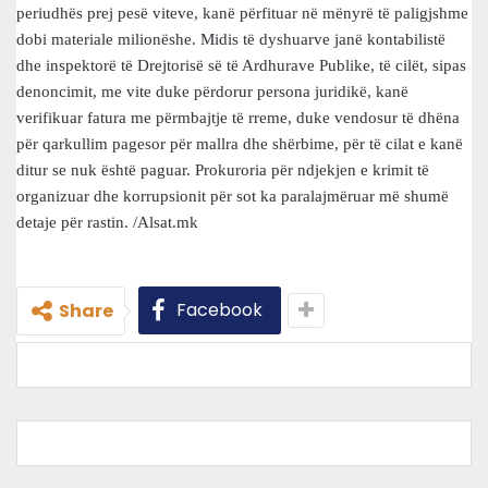
periudhës prej pesë viteve, kanë përfituar në mënyrë të paligjshme
dobi materiale milionëshe. Midis të dyshuarve janë kontabilistë
dhe inspektorë të Drejtorisë së të Ardhurave Publike, të cilët, sipas
denoncimit, me vite duke përdorur persona juridikë, kanë
verifikuar fatura me përmbajtje të rreme, duke vendosur të dhëna
për qarkullim pagesor për mallra dhe shërbime, për të cilat e kanë
ditur se nuk është paguar. Prokuroria për ndjekjen e krimit të
organizuar dhe korrupsionit për sot ka paralajmëruar më shumë
detaje për rastin. /Alsat.mk
Facebook
Share