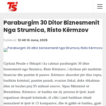
Paraburgim 30 Ditor Biznesmenit
Nga Strumica, Risto Kërmzov
Publikuar
12:49 10 June, 2025
Gjykata Penale e Shkupit i ka caktuar paraburgim 30 ditor
biznesmenit nga Strumica, Risto Kërmzov, i dyshuar për mashtrim
financiar dhe pastrim të parave. Kërmzov akuzohet për disa vepra,
bashkim kriminal, pastrim parash, evazion fiskal, duke shkaktuar
dëm në buxhet prej 95 milionë eurove. Sipas Ministrisë së
Brendshme, Kërmzov, së bashku me dy persona të tjerë, kanë
organizuar shoqatë kriminale, të cilës i janë bashkuar shtatë
menaxherë të tjerë të 15 kompanive, dhe të gjithë së bashku, gjatë