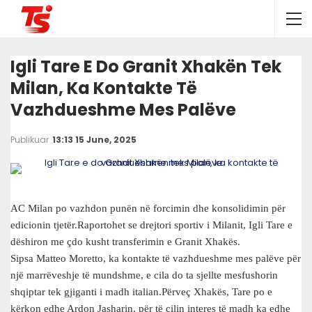
Igli Tare E Do Granit Xhakën Tek
Milan, Ka Kontakte Të
Vazhdueshme Mes Palëve
Publikuar
13:13 15 June, 2025
AC Milan po vazhdon punën në forcimin dhe konsolidimin për
edicionin tjetër.Raportohet se drejtori sportiv i Milanit, Igli Tare e
dëshiron me çdo kusht transferimin e Granit Xhakës.
Sipsa Matteo Moretto, ka kontakte të vazhdueshme mes palëve për
një marrëveshje të mundshme, e cila do ta sjellte mesfushorin
shqiptar tek gjiganti i madh italian.Përveç Xhakës, Tare po e
kërkon edhe Ardon Jasharin, për të cilin interes të madh ka edhe