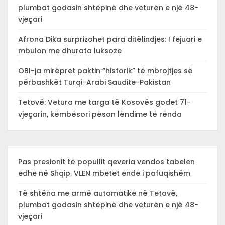
plumbat godasin shtëpinë dhe veturën e një 48-
vjeçari
Afrona Dika surprizohet para ditëlindjes: I fejuari e
mbulon me dhurata luksoze
OBI-ja mirëpret paktin “historik” të mbrojtjes së
përbashkët Turqi-Arabi Saudite-Pakistan
Tetovë: Vetura me targa të Kosovës godet 71-
vjeçarin, këmbësori pëson lëndime të rënda
Pas presionit të popullit qeveria vendos tabelen
edhe në Shqip. VLEN mbetet ende i pafuqishëm
Të shtëna me armë automatike në Tetovë,
plumbat godasin shtëpinë dhe veturën e një 48-
vjeçari