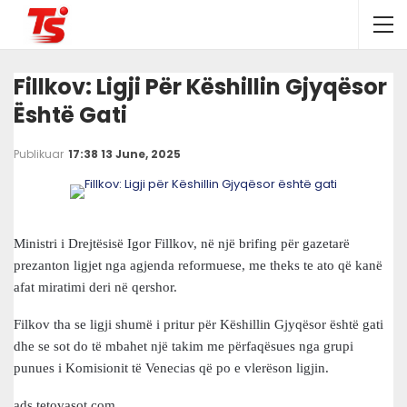
Fillkov: Ligji Për Këshillin Gjyqësor
Është Gati
Publikuar
17:38 13 June, 2025
Ministri i Drejtësisë Igor Fillkov, në një brifing për gazetarë
prezanton ligjet nga agjenda reformuese, me theks te ato që kanë
afat miratimi deri në qershor.
Filkov tha se ligji shumë i pritur për Këshillin Gjyqësor është gati
dhe se sot do të mbahet një takim me përfaqësues nga grupi
punues i Komisionit të Venecias që po e vlerëson ligjin.
ads.tetovasot.com