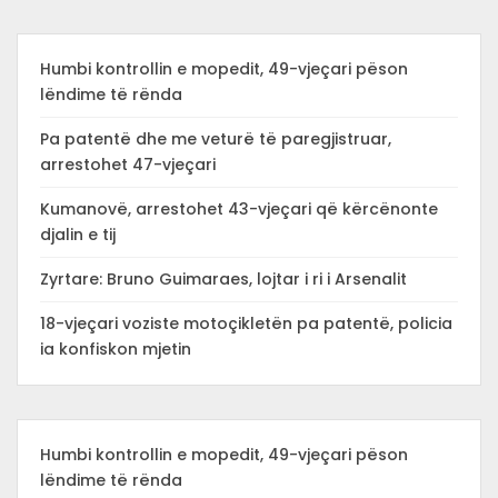
Humbi kontrollin e mopedit, 49-vjeçari pëson
lëndime të rënda
Pa patentë dhe me veturë të paregjistruar,
arrestohet 47-vjeçari
Kumanovë, arrestohet 43-vjeçari që kërcënonte
djalin e tij
Zyrtare: Bruno Guimaraes, lojtar i ri i Arsenalit
18-vjeçari voziste motoçikletën pa patentë, policia
ia konfiskon mjetin
Humbi kontrollin e mopedit, 49-vjeçari pëson
lëndime të rënda