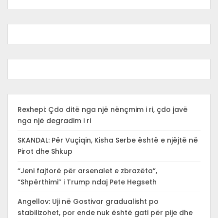
Rexhepi: Çdo ditë nga një nënçmim i ri, çdo javë
nga një degradim i ri
SKANDAL: Për Vuçiqin, Kisha Serbe është e njëjtë në
Pirot dhe Shkup
“Jeni fajtorë për arsenalet e zbrazëta”,
“Shpërthimi” i Trump ndaj Pete Hegseth
Angellov: Uji në Gostivar gradualisht po
stabilizohet, por ende nuk është gati për pije dhe