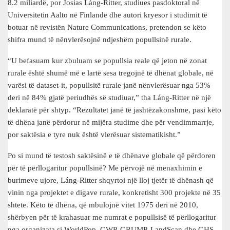
8.2 miliardë, por Josias Láng-Ritter, studiues pasdoktoral në
Universitetin Aalto në Finlandë dhe autori kryesor i studimit të
botuar në revistën Nature Communications, pretendon se këto
shifra mund të nënvlerësojnë ndjeshëm popullsinë rurale.
“U befasuam kur zbuluam se popullsia reale që jeton në zonat
rurale është shumë më e lartë sesa tregojnë të dhënat globale, në
varësi të dataset-it, popullsitë rurale janë nënvlerësuar nga 53%
deri në 84% gjatë periudhës së studiuar,” tha Láng-Ritter në një
deklaratë për shtyp. “Rezultatet janë të jashtëzakonshme, pasi këto
të dhëna janë përdorur në mijëra studime dhe për vendimmarrje,
por saktësia e tyre nuk është vlerësuar sistematikisht.”
Po si mund të testosh saktësinë e të dhënave globale që përdoren
për të përllogaritur popullsinë? Me përvojë në menaxhimin e
burimeve ujore, Láng-Ritter shqyrtoi një lloj tjetër të dhënash që
vinin nga projektet e digave rurale, konkretisht 300 projekte në 35
shtete. Këto të dhëna, që mbulojnë vitet 1975 deri në 2010,
shërbyen për të krahasuar me numrat e popullsisë të përllogaritur
nga organizata si WorldPop, GWP, GRUMP, LandScan dhe GHS-