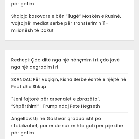
për gatim
Shqipja kosovare e bën “llugë” Moskën e Rusinë,
‘vajtojnë’ mediat serbe për transferimin 11-
milionësh të Dakut
Rexhepi: Çdo ditë nga një nënçmim i ri, çdo javë
nga një degradim i ri
SKANDAL: Për Vuçiqin, Kisha Serbe është e njëjtë në
Pirot dhe Shkup
“Jeni fajtorë për arsenalet e zbrazëta”,
“Shpërthimi” i Trump ndaj Pete Hegseth
Angellov: Uji në Gostivar gradualisht po
stabilizohet, por ende nuk është gati për pije dhe
për gatim