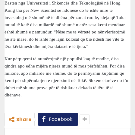
Basten nga Universiteti i Shkencës dhe Teknologjisë në Hong
Kong tha për New Scientist se ndonëse do të ishte mirë të
investohej më shumë në të dhëna për zonat rurale, ideja që Toka
mund të ketë disa miliardë më shumë njerëz sesa kemi menduar
është shumë e pamundur. “Nëse me të vërtetë po nënvlerësojmë
në atë masë, do të ishte një lajm kolosal që bie ndesh me vite të
tëra kërkimesh dhe mijëra dataset-e të tjera.”
Kur përpiqemi të numërojmë një popullsi kaq të madhe, disa
qindra apo edhe mijëra njerëz mund të mos përfshihen. Por disa
milionë, apo miliardë më shumë, do të përmbysnin kuptimin që
kemi për shpërndarjen e njerëzimit në Tokë. Shkencëtarëve do t’u
duhet më shumë prova për të rishikuar dekada të tëra të të
dhënave.
Facebook
Share