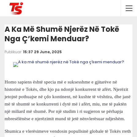
A Ka Më Shumë Njerëz Në Tokë
Nga Ç’kemi Menduar?
Publikuar
15:37 29 June, 2025
Homo sapiens është specia më e suksesshme e gjitarëve në
historinë e Tokës, dhe kjo pa ndonjë konkurrent të afërt. Njerëzit
jetojnë pothuajse në çdo kontinent, në kushte të vështira, dhe janë
më të shumtë se konkurrenti i dytë më i afërt, miu, me të paktën
një miliard më shumë. Por një studim i ri sugjeron se përhapja
mbresëlënëse e njerëzimit mund të jetë nënvlerësuar ndjeshëm.
Shumica e vlerësimeve vendosin popullsinë globale të Tokës rreth