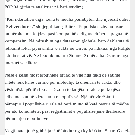
POP (të gjitha të analizuar në këtë studim).
“Kur ndërtohen diga, zona të mëdha përmbyten dhe njerëzit duhet
të zhvendosen,” shpjegoi Láng-Ritter. “Popullsia e zhvendosur
numërohet me kujdes, pasi kompanitë e digave duhet të paguajnë
kompensim. Në ndryshim nga dataset-et globale, këto deklarata të
ndikimit lokal japin shifra të sakta në terren, pa ndikuar nga kufijtë
administrativë. Ne i kombinuam këto me të dhëna hapësinore nga
imazhet satelitore.”
Pjesë e kësaj mospërputhjeje mund të vijë nga fakti që shumë
shtete nuk kanë burime për mbledhje të dhënash të sakta, dhe
vështirësia për të shkuar në zona të largëta rurale e përkeqëson
edhe më shumë vlerësimin e popullsisë. Një nënvlerësim i
përhapur i popullsive rurale në botë mund të ketë pasoja të mëdha
për ato komunitete, pasi regjistrimet e popullsisë janë thelbësore
për ndarjen e burimeve.
Megjithatë, jo të gjithë janë të bindur nga ky kërkim. Stuart Gietel-