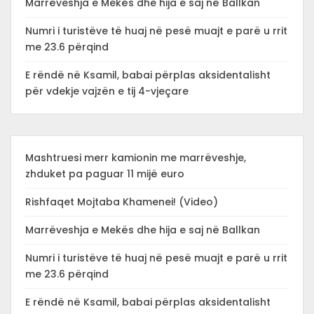
Marrëveshja e Mekës dhe hija e saj në Ballkan
Numri i turistëve të huaj në pesë muajt e parë u rrit
me 23.6 përqind
E rëndë në Ksamil, babai përplas aksidentalisht
për vdekje vajzën e tij 4-vjeçare
Mashtruesi merr kamionin me marrëveshje,
zhduket pa paguar 11 mijë euro
Rishfaqet Mojtaba Khamenei! (Video)
Marrëveshja e Mekës dhe hija e saj në Ballkan
Numri i turistëve të huaj në pesë muajt e parë u rrit
me 23.6 përqind
E rëndë në Ksamil, babai përplas aksidentalisht