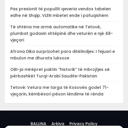
Pas presionit të popullit qeveria vendos tabelen
edhe në Shqip. VLEN mbetet ende i pafuqishëm
Të shtëna me armë automatike në Tetovë,
plumbat godasin shtëpinë dhe veturën e një 48-
vjeçari
Afrona Dika surprizohet para ditëlindjes: I fejuari e
mbulon me dhurata luksoze
OBI-ja mirëpret paktin “historik” të mbrojtjes së
përbashkët Turqi-Arabi Saudite-Pakistan
Tetovë: Vetura me targa të Kosovës godet 71-
vjeçarin, këmbësori pëson lëndime të rënda
BALLINA
Arkiva
Privacy Policy