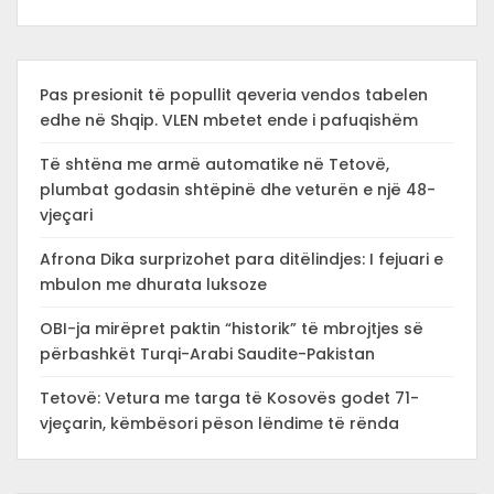
Pas presionit të popullit qeveria vendos tabelen
edhe në Shqip. VLEN mbetet ende i pafuqishëm
Të shtëna me armë automatike në Tetovë,
plumbat godasin shtëpinë dhe veturën e një 48-
vjeçari
Afrona Dika surprizohet para ditëlindjes: I fejuari e
mbulon me dhurata luksoze
OBI-ja mirëpret paktin “historik” të mbrojtjes së
përbashkët Turqi-Arabi Saudite-Pakistan
Tetovë: Vetura me targa të Kosovës godet 71-
vjeçarin, këmbësori pëson lëndime të rënda