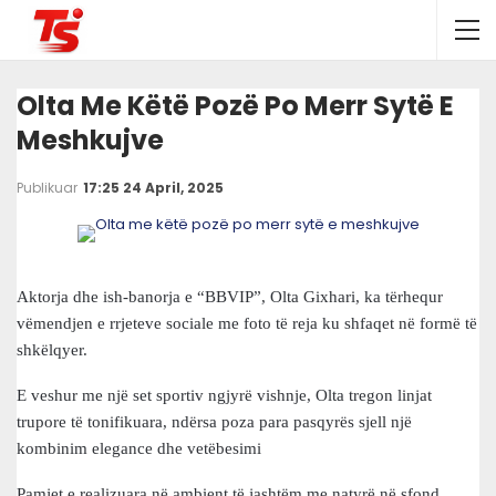
Olta Me Këtë Pozë Po Merr Sytë E
Meshkujve
Publikuar
17:25 24 April, 2025
Aktorja dhe ish-banorja e “BBVIP”, Olta Gixhari, ka tërhequr
vëmendjen e rrjeteve sociale me foto të reja ku shfaqet në formë të
shkëlqyer.
E veshur me një set sportiv ngjyrë vishnje, Olta tregon linjat
trupore të tonifikuara, ndërsa poza para pasqyrës sjell një
kombinim elegance dhe vetëbesimi
Pamjet e realizuara në ambient të jashtëm me natyrë në sfond,