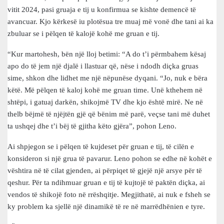
vitit 2024, pasi gruaja e tij u konfirmua se kishte demencë të
avancuar. Kjo kërkesë iu plotësua tre muaj më vonë dhe tani ai ka
zbuluar se i pëlqen të kalojë kohë me gruan e tij.
“Kur martohesh, bën një lloj betimi: “A do t’i përmbahem kësaj
apo do të jem një djalë i llastuar që, nëse i ndodh diçka gruas
sime, shkon dhe lidhet me një nëpunëse dyqani. “Jo, nuk e bëra
këtë. Më pëlqen të kaloj kohë me gruan time. Unë kthehem në
shtëpi, i gatuaj darkën, shikojmë TV dhe kjo është mirë. Ne në
thelb bëjmë të njëjtën gjë që bënim më parë, veçse tani më duhet
ta ushqej dhe t’i bëj të gjitha këto gjëra”, pohon Leno.
Ai shpjegon se i pëlqen të kujdeset për gruan e tij, të cilën e
konsideron si një grua të pavarur. Leno pohon se edhe në kohët e
vështira në të cilat gjenden, ai përpiqet të gjejë një arsye për të
qeshur. Për ta ndihmuar gruan e tij të kujtojë të paktën diçka, ai
vendos të shikojë foto në rrëshqitje. Megjithatë, ai nuk e fsheh se
ky problem ka sjellë një dinamikë të re në marrëdhënien e tyre.