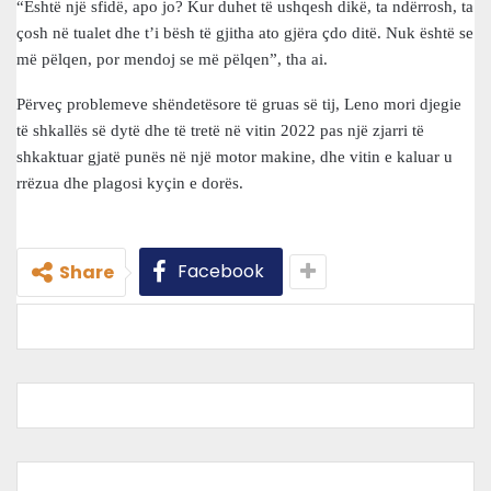
“Është një sfidë, apo jo? Kur duhet të ushqesh dikë, ta ndërrosh, ta
çosh në tualet dhe t’i bësh të gjitha ato gjëra çdo ditë. Nuk është se
më pëlqen, por mendoj se më pëlqen”, tha ai.
Përveç problemeve shëndetësore të gruas së tij, Leno mori djegie
të shkallës së dytë dhe të tretë në vitin 2022 pas një zjarri të
shkaktuar gjatë punës në një motor makine, dhe vitin e kaluar u
rrëzua dhe plagosi kyçin e dorës.
Facebook
Share