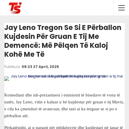
Jay Leno Tregon Se Si E Përballon
Kujdesin Për Gruan E Tij Me
Demencë: Më Pëlqen Të Kaloj
Kohë Me Të
Publikuar
08:23 27 April, 2025
Komediani dhe ish-prezantuesi i emisionit të bisedave të vona të
natës, Jay Leno, vitin e kaluar u bë kujdestar për gruan e tij Mavis,
e cila ka çmenduri të avancuar, dhe tani ai ka treguar se si po e
përballon atë.
Përkatësisht, ai u paraqit për mbikëqyrje dhe kujdestari në janar të