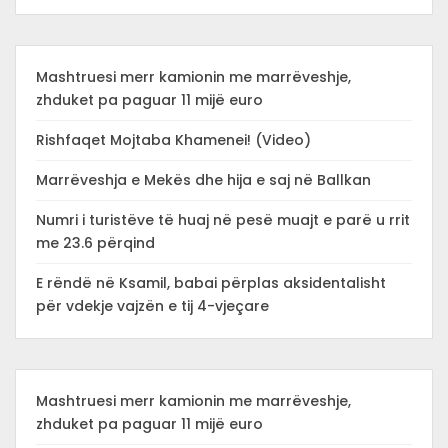
Mashtruesi merr kamionin me marrëveshje,
zhduket pa paguar 11 mijë euro
Rishfaqet Mojtaba Khamenei! (Video)
Marrëveshja e Mekës dhe hija e saj në Ballkan
Numri i turistëve të huaj në pesë muajt e parë u rrit
me 23.6 përqind
E rëndë në Ksamil, babai përplas aksidentalisht
për vdekje vajzën e tij 4-vjeçare
Mashtruesi merr kamionin me marrëveshje,
zhduket pa paguar 11 mijë euro