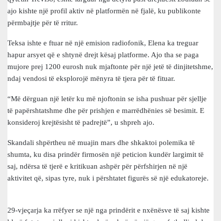
ajo kishte një profil aktiv në platformën në fjalë, ku publikonte
përmbajtje për të rritur.
Teksa ishte e ftuar në një emision radiofonik, Elena ka treguar
hapur arsyet që e shtynë drejt kësaj platforme. Ajo tha se paga
mujore prej 1200 eurosh nuk mjaftonte për një jetë të dinjitetshme,
ndaj vendosi të eksplorojë mënyra të tjera për të fituar.
“Më dërguan një letër ku më njoftonin se isha pushuar për sjellje
të papërshtatshme dhe për prishjen e marrëdhënies së besimit. E
konsideroj krejtësisht të padrejtë”, u shpreh ajo.
Skandali shpërtheu në muajin mars dhe shkaktoi polemika të
shumta, ku disa prindër firmosën një peticion kundër largimit të
saj, ndërsa të tjerë e kritikuan ashpër për përfshirjen në një
aktivitet që, sipas tyre, nuk i përshtatet figurës së një edukatoreje.
29-vjeçarja ka rrëfyer se një nga prindërit e nxënësve të saj kishte