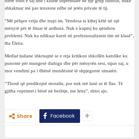
blerë fotot e saj dhe i kishte shpërndarë në një grup futbolli, duke
shkaktuar më pas tensione edhe në jetën private të tij.
“Më pëlqen vetja dhe trupi im. Vendosa ta kthej këtë në një
mënyrë për të fituar të ardhura. Nuk e kuptoj ku qëndron
problemi. Nuk ka ndikuar kurrë në profesionalizmin tim në klasë”,
tha Elena.
Mediat italiane shkruajnë se e reja kritikon shkollën katolike ku
punonte për mungesë dialogu dhe për mënyrën sesi, sipas saj, u
mor vendimi pa i dhënë mundësinë të shpjegonte situatën.
“Thonë që predikojnë moralin, por nuk më lanë as të flas. Të
gjitha veprimet i bënë në heshtje, me letra”, shtoi ajo.
Facebook
Share