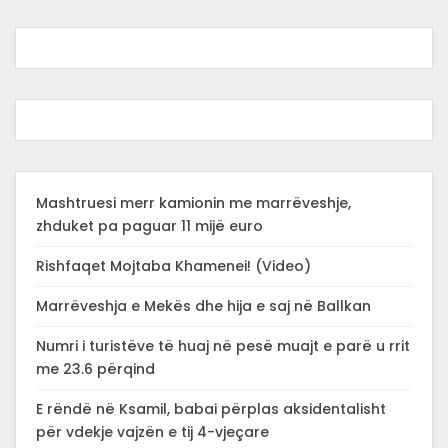
Mashtruesi merr kamionin me marrëveshje,
zhduket pa paguar 11 mijë euro
Rishfaqet Mojtaba Khamenei! (Video)
Marrëveshja e Mekës dhe hija e saj në Ballkan
Numri i turistëve të huaj në pesë muajt e parë u rrit
me 23.6 përqind
E rëndë në Ksamil, babai përplas aksidentalisht
për vdekje vajzën e tij 4-vjeçare