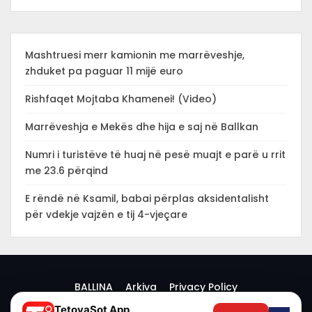
Mashtruesi merr kamionin me marrëveshje,
zhduket pa paguar 11 mijë euro
Rishfaqet Mojtaba Khamenei! (Video)
Marrëveshja e Mekës dhe hija e saj në Ballkan
Numri i turistëve të huaj në pesë muajt e parë u rrit
me 23.6 përqind
E rëndë në Ksamil, babai përplas aksidentalisht
për vdekje vajzën e tij 4-vjeçare
BALLINA
Arkiva
Privacy Policy
TetovaSot App