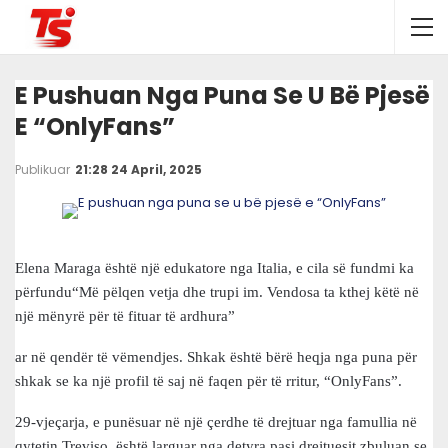
E Pushuan Nga Puna Se U Bë Pjesë
E “OnlyFans”
Publikuar
21:28 24 April, 2025
Elena Maraga është një edukatore nga Italia, e cila së fundmi ka
përfundu“Më pëlqen vetja dhe trupi im. Vendosa ta kthej këtë në
një mënyrë për të fituar të ardhura”
ar në qendër të vëmendjes. Shkak është bërë heqja nga puna për
shkak se ka një profil të saj në faqen për të rritur, “OnlyFans”.
29-vjeçarja, e punësuar në një çerdhe të drejtuar nga famullia në
qytetin Treviso, është larguar nga detyra pasi drejtuesit zbuluan se