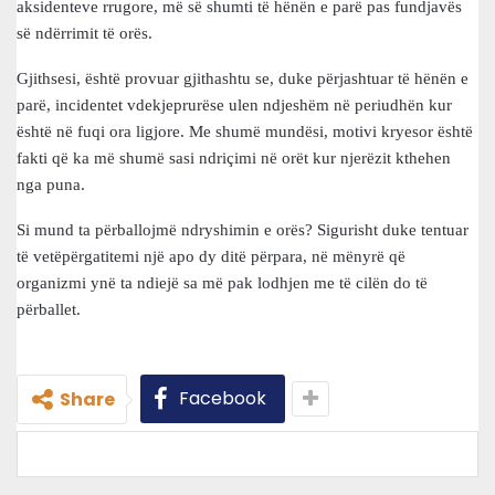
aksidenteve rrugore, më së shumti të hënën e parë pas fundjavës
së ndërrimit të orës.
Gjithsesi, është provuar gjithashtu se, duke përjashtuar të hënën e
parë, incidentet vdekjeprurëse ulen ndjeshëm në periudhën kur
është në fuqi ora ligjore. Me shumë mundësi, motivi kryesor është
fakti që ka më shumë sasi ndriçimi në orët kur njerëzit kthehen
nga puna.
Si mund ta përballojmë ndryshimin e orës? Sigurisht duke tentuar
të vetëpërgatitemi një apo dy ditë përpara, në mënyrë që
organizmi ynë ta ndiejë sa më pak lodhjen me të cilën do të
përballet.
Facebook
Share