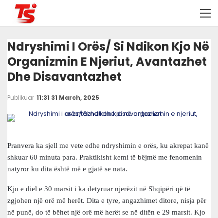
Ndryshimi I Orës/ Si Ndikon Kjo Në
Organizmin E Njeriut, Avantazhet
Dhe Disavantazhet
Publikuar
11:31 31 March, 2025
Pranvera ka sjell me vete edhe ndryshimin e orës, ku akrepat kanë
shkuar 60 minuta para. Praktikisht kemi të bëjmë me fenomenin
natyror ku dita është më e gjatë se nata.
Kjo e diel e 30 marsit i ka detyruar njerëzit në Shqipëri që të
zgjohen një orë më herët. Dita e tyre, angazhimet ditore, nisja për
në punë, do të bëhet një orë më herët se në ditën e 29 marsit. Kjo