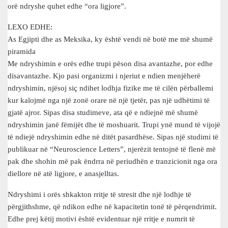
orë ndryshe quhet edhe “ora ligjore”.
LEXO EDHE:
As Egjipti dhe as Meksika, ky është vendi në botë me më shumë
piramida
Me ndryshimin e orës edhe trupi pëson disa avantazhe, por edhe
disavantazhe. Kjo pasi organizmi i njeriut e ndien menjëherë
ndryshimin, njësoj siç ndihet lodhja fizike me të cilën përballemi
kur kalojmë nga një zonë orare në një tjetër, pas një udhëtimi të
gjatë ajror. Sipas disa studimeve, ata që e ndiejnë më shumë
ndryshimin janë fëmijët dhe të moshuarit. Trupi ynë mund të vijojë
të ndiejë ndryshimin edhe në ditët pasardhëse. Sipas një studimi të
publikuar në “Neuroscience Letters”, njerëzit tentojnë të flenë më
pak dhe shohin më pak ëndrra në periudhën e tranzicionit nga ora
diellore në atë ligjore, e anasjelltas.
Ndryshimi i orës shkakton rritje të stresit dhe një lodhje të
përgjithshme, që ndikon edhe në kapacitetin tonë të përqendrimit.
Edhe prej këtij motivi është evidentuar një rritje e numrit të