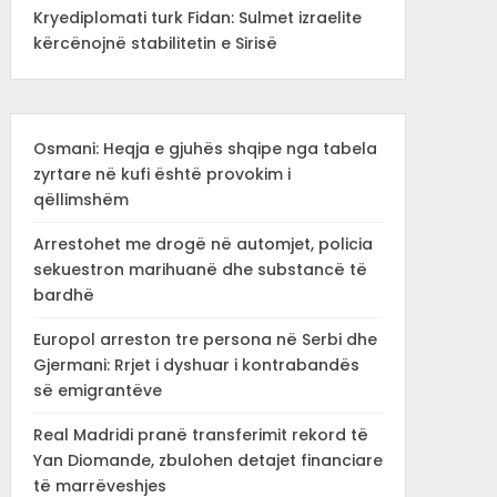
Kryediplomati turk Fidan: Sulmet izraelite
kërcënojnë stabilitetin e Sirisë
Osmani: Heqja e gjuhës shqipe nga tabela
zyrtare në kufi është provokim i
qëllimshëm
Arrestohet me drogë në automjet, policia
sekuestron marihuanë dhe substancë të
bardhë
Europol arreston tre persona në Serbi dhe
Gjermani: Rrjet i dyshuar i kontrabandës
së emigrantëve
Real Madridi pranë transferimit rekord të
Yan Diomande, zbulohen detajet financiare
të marrëveshjes