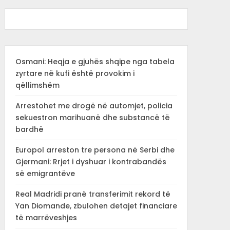
Osmani: Heqja e gjuhës shqipe nga tabela
zyrtare në kufi është provokim i
qëllimshëm
Arrestohet me drogë në automjet, policia
sekuestron marihuanë dhe substancë të
bardhë
Europol arreston tre persona në Serbi dhe
Gjermani: Rrjet i dyshuar i kontrabandës
së emigrantëve
Real Madridi pranë transferimit rekord të
Yan Diomande, zbulohen detajet financiare
të marrëveshjes