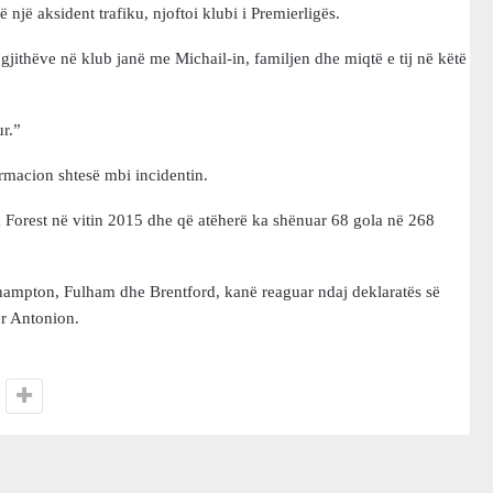
një aksident trafiku, njoftoi klubi i Premierligës.
gjithëve në klub janë me Michail-in, familjen dhe miqtë e tij në këtë
ur.”
ormacion shtesë mbi incidentin.
Forest në vitin 2015 dhe që atëherë ka shënuar 68 gola në 268
uthampton, Fulham dhe Brentford, kanë reaguar ndaj deklaratës së
ër Antonion.