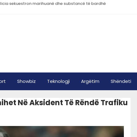
licia sekuestron marihuanë dhe substancë të bardhë
ort
Showbiz
Teknologji
Argëtim
Shëndeti
hihet Në Aksident Të Rëndë Trafiku