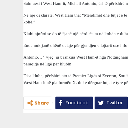
Sulmuesi i West Ham-it, Michail Antonio, është përfshirë në 
Në një deklaratë, West Ham tha: “Mendimet dhe lutjet e të 
kohë.”
Klubi njoftoi se do të “japë një përditësim në kohën e duh
Ende nuk janë dhënë detaje për gjendjen e lojtarit ose inf
Antonio, 34 vjeç, iu bashkua West Ham-it nga Nottingham 
paraqitje në ligë për klubin.
Disa klube, përfshirë ato të Premier Ligës si Everton, So
West Ham-it në platformën X, duke dërguar lutjet e tyre p
Facebook
Twitter
Share