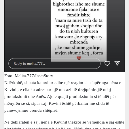
Foto: Melita.777/InstaStory
Ndërkohë, situata ka nxitur edhe një reagim të ashpër nga nëna e
Kevinit, e cila ka adresuar një mesazh të drejtpërdrejtë ndaj
produksionit dhe Anës. Ajo e quajti produksionin si të ulët për
mënyrën se si, sipas saj, Kevini është përballur me sfida të
panevojshme brenda shtëpisë.
Në deklaratën e saj, nëna e Kevinit theksoi se vëmendja e saj është