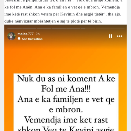
plotësisht e përqendruar tek djali i saj. “Nuk dua asnjë koment, a
ke fol me Anën. Ana e ka familjen e vet që e mbron. Vëmendja
ime këtë rast shkon vetëm për Kevinin dhe asgjë tjetër”, tha ajo,
duke nënvizuar mbështetjen e saj të plotë për të birin.