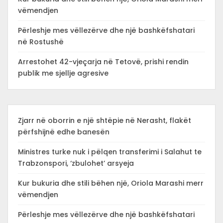
vëmendjen
Përleshje mes vëllezërve dhe një bashkëfshatari
në Rostushë
Arrestohet 42-vjeçarja në Tetovë, prishi rendin
publik me sjellje agresive
Zjarr në oborrin e një shtëpie në Nerasht, flakët
përfshijnë edhe banesën
Ministres turke nuk i pëlqen transferimi i Salahut te
Trabzonspori, ‘zbulohet’ arsyeja
Kur bukuria dhe stili bëhen një, Oriola Marashi merr
vëmendjen
Përleshje mes vëllezërve dhe një bashkëfshatari