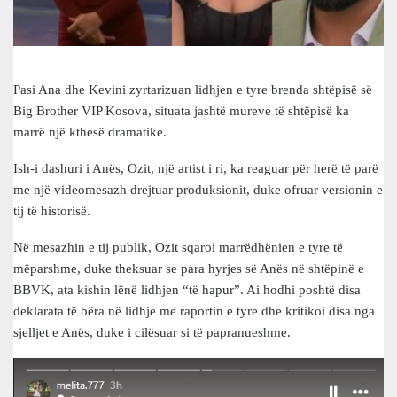
Pasi Ana dhe Kevini zyrtarizuan lidhjen e tyre brenda shtëpisë së
Big Brother VIP Kosova, situata jashtë mureve të shtëpisë ka
marrë një kthesë dramatike.
Ish-i dashuri i Anës, Ozit, një artist i ri, ka reaguar për herë të parë
me një videomesazh drejtuar produksionit, duke ofruar versionin e
tij të historisë.
Në mesazhin e tij publik, Ozit sqaroi marrëdhënien e tyre të
mëparshme, duke theksuar se para hyrjes së Anës në shtëpinë e
BBVK, ata kishin lënë lidhjen “të hapur”. Ai hodhi poshtë disa
deklarata të bëra në lidhje me raportin e tyre dhe kritikoi disa nga
sjelljet e Anës, duke i cilësuar si të papranueshme.