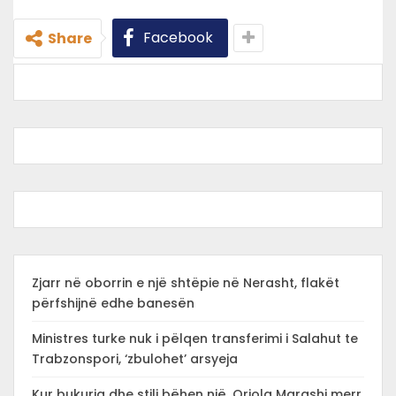
Facebook
Share
Zjarr në oborrin e një shtëpie në Nerasht, flakët
përfshijnë edhe banesën
Ministres turke nuk i pëlqen transferimi i Salahut te
Trabzonspori, ‘zbulohet’ arsyeja
Kur bukuria dhe stili bëhen një, Oriola Marashi merr