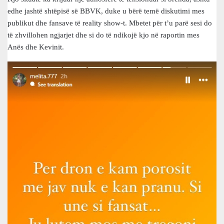
edhe jashtë shtëpisë së BBVK, duke u bërë temë diskutimi mes
publikut dhe fansave të reality show-t. Mbetet për t’u parë sesi do
të zhvillohen ngjarjet dhe si do të ndikojë kjo në raportin mes
Anës dhe Kevinit.