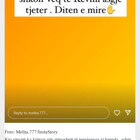
Foto: Melita.777/InstaStory
Kjo situatë ka krijuar një atmosferë të tensionuar si brenda, ashtu