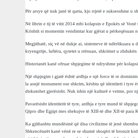
Për arsye që nuk janë të qarta, kjo rrjetë e suksesshme u sh
Në librin e tij të vitit 2014 mbi kolapsin e Epokës së Vonë
Krishtit si momentin vendimtar kur gjërat u përkeqësuan 
Megjithatë, siç vë në dukje ai, sistemeve të ndërlikuara u 
kryengritje, luftëra, qytetet u rrënuan, shkrimet u zhdukën 
Historianët kanë ofruar shpjegime të ndryshme për kolapsi
Një shpjegim i gjatë është ardhja e një force të re domini
la asnjë monument ose shkrim, kështu që identiteti i tyre 
diskutohet gjerësisht. Nuk ishin një kulturë e vetme, por
Pavarësisht identitetit të tyre, ardhja e tyre mund të shpjeg
Qipro dhe Egjipt mes shekujve të XIII-të dhe XII-të para K
Ka gjithashtu mundësinë që disa civilizime të jenë shembu
Shkencëtarët kanë vënë re se shumë shoqëri të bronzit kishi