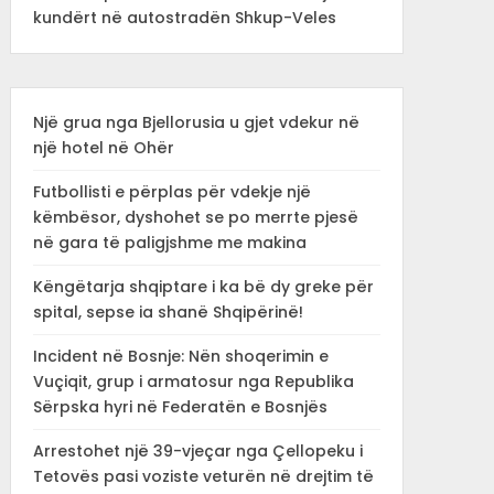
kundërt në autostradën Shkup-Veles
Një grua nga Bjellorusia u gjet vdekur në
një hotel në Ohër
Futbollisti e përplas për vdekje një
këmbësor, dyshohet se po merrte pjesë
në gara të paligjshme me makina
Këngëtarja shqiptare i ka bë dy greke për
spital, sepse ia shanë Shqipërinë!
Incident në Bosnje: Nën shoqerimin e
Vuçiqit, grup i armatosur nga Republika
Sërpska hyri në Federatën e Bosnjës
Arrestohet një 39-vjeçar nga Çellopeku i
Tetovës pasi voziste veturën në drejtim të