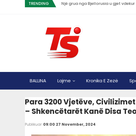
TRENDING
Një grua nga Bjellorusia u gjet vdekur
BALLINA
Lajme
Kronika E Zezë
Sp
Para 3200 Vjetëve, Civilizim
– Shkencëtarët Kanë Disa Teo
Publikuar
09:00 27 November, 2024