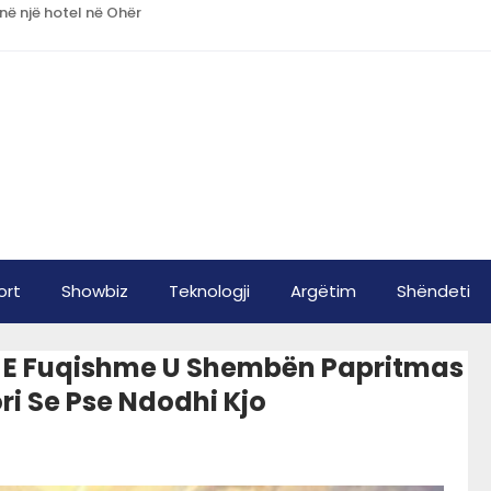
 në një hotel në Ohër
ort
Showbiz
Teknologji
Argëtim
Shëndeti
et E Fuqishme U Shembën Papritmas
ri Se Pse Ndodhi Kjo