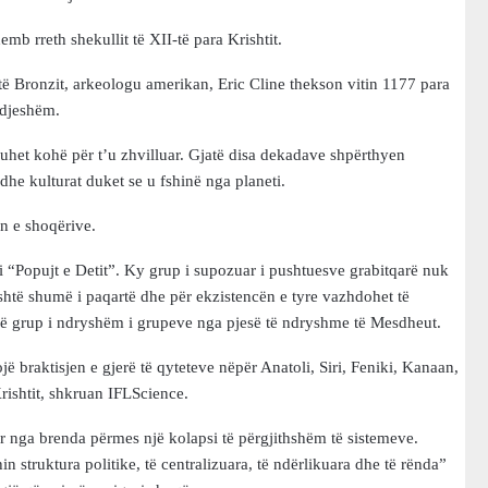
emb rreth shekullit të XII-të para Krishtit.
 të Bronzit, arkeologu amerikan, Eric Cline thekson vitin 1177 para
ndjeshëm.
duhet kohë për t’u zhvilluar. Gjatë disa dekadave shpërthyen
dhe kulturat duket se u fshinë nga planeti.
n e shoqërive.
mi “Popujt e Detit”. Ky grup i supozuar i pushtuesve grabitqarë nuk
është shumë i paqartë dhe për ekzistencën e tyre vazhdohet të
 një grup i ndryshëm i grupeve nga pjesë të ndryshme të Mesdheut.
ojë braktisjen e gjerë të qyteteve nëpër Anatoli, Siri, Feniki, Kanaan,
rishtit, shkruan IFLScience.
r nga brenda përmes një kolapsi të përgjithshëm të sistemeve.
n struktura politike, të centralizuara, të ndërlikuara dhe të rënda”