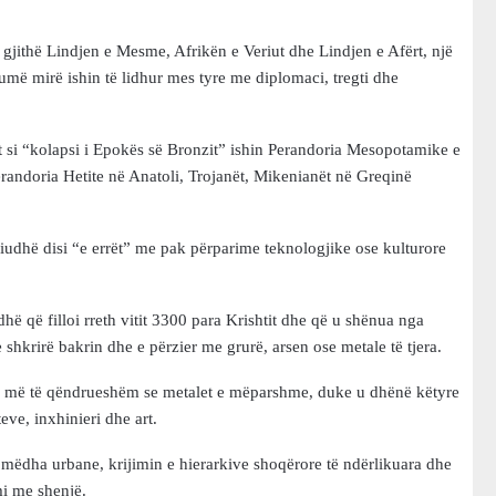
ë gjithë Lindjen e Mesme, Afrikën e Veriut dhe Lindjen e Afërt, një
umë mirë ishin të lidhur mes tyre me diplomaci, tregti dhe
t si “kolapsi i Epokës së Bronzit” ishin Perandoria Mesopotamike e
erandoria Hetite në Anatoli, Trojanët, Mikenianët në Greqinë
riudhë disi “e errët” me pak përparime teknologjike ose kulturore
hë që filloi rreth vitit 3300 para Krishtit dhe që u shënua nga
 shkrirë bakrin dhe e përzier me grurë, arsen ose metale të tjera.
dhe më të qëndrueshëm se metalet e mëparshme, duke u dhënë këtyre
ve, inxhinieri dhe art.
 mëdha urbane, krijimin e hierarkive shoqërore të ndërlikuara dhe
mi me shenjë.