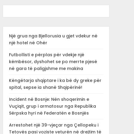
Një grua nga Bjellorusia u gjet vdekur në
një hotel në Ohër
Futbollisti e përplas për vdekje një
këmbësor, dyshohet se po merrte pjesë
në gara të paligjshme me makina
Këngëtarja shqiptare i ka bë dy greke për
spital, sepse ia shanë Shqipërinë!
Incident në Bosnje: Nën shoqerimin e
Vuçiqit, grup i armatosur nga Republika
Sërpska hyri në Federatën e Bosnjës
Arrestohet një 39-vjeçar nga Çellopeku i
Tetovës pasi voziste veturën në drejtim të