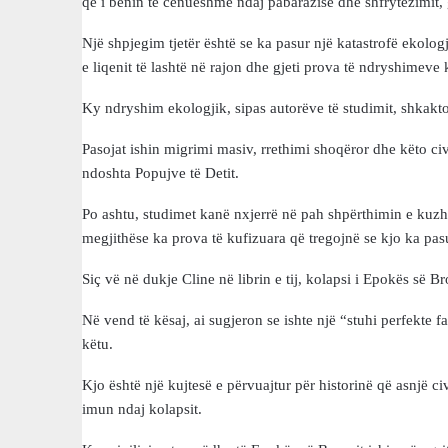
që i bënin të cenueshme ndaj pabarazisë dhe shfrytëzimit, 
Një shpjegim tjetër është se ka pasur një katastrofë ekolog
e liqenit të lashtë në rajon dhe gjeti prova të ndryshimeve 
Ky ndryshim ekologjik, sipas autorëve të studimit, shkakto
Pasojat ishin migrimi masiv, rrethimi shoqëror dhe këto c
ndoshta Popujve të Detit.
Po ashtu, studimet kanë nxjerrë në pah shpërthimin e kuzhin
megjithëse ka prova të kufizuara që tregojnë se kjo ka pasu
Siç vë në dukje Cline në librin e tij, kolapsi i Epokës së 
Në vend të kësaj, ai sugjeron se ishte një “stuhi perfekte
këtu.
Kjo është një kujtesë e përvuajtur për historinë që asnjë ci
imun ndaj kolapsit.