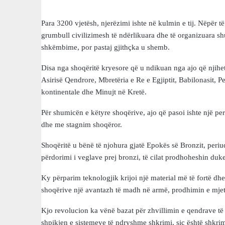
Para 3200 vjetësh, njerëzimi ishte në kulmin e tij. Nëpër t
grumbull civilizimesh të ndërlikuara dhe të organizuara sh
shkëmbime, por pastaj gjithçka u shemb.
Disa nga shoqëritë kryesore që u ndikuan nga ajo që njihe
Asirisë Qendrore, Mbretëria e Re e Egjiptit, Babilonasit, P
kontinentale dhe Minujt në Kretë.
Për shumicën e këtyre shoqërive, ajo që pasoi ishte një pe
dhe me stagnim shoqëror.
Shoqëritë u bënë të njohura gjatë Epokës së Bronzit, periud
përdorimi i veglave prej bronzi, të cilat prodhoheshin duke
Ky përparim teknologjik krijoi një material më të fortë 
shoqërive një avantazh të madh në armë, prodhimin e mjete
Kjo revolucion ka vënë bazat për zhvillimin e qendrave të
shpikjen e sistemeve të ndryshme shkrimi, siç është shkri