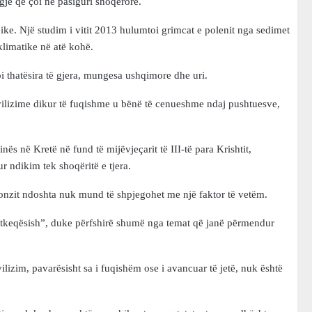
gjë që çoi në pasiguri shoqërore.
jike. Një studim i vitit 2013 hulumtoi grimcat e polenit nga sedimet
klimatike në atë kohë.
i thatësira të gjera, mungesa ushqimore dhe uri.
ivilizime dikur të fuqishme u bënë të cenueshme ndaj pushtuesve,
ës në Kretë në fund të mijëvjeçarit të III-të para Krishtit,
r ndikim tek shoqëritë e tjera.
Bronzit ndoshta nuk mund të shpjegohet me një faktor të vetëm.
 fatkeqësish”, duke përfshirë shumë nga temat që janë përmendur
vilizim, pavarësisht sa i fuqishëm ose i avancuar të jetë, nuk është