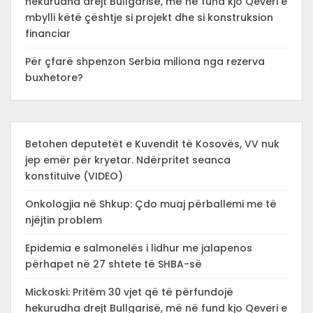
hekurudha drejt Bullgarisë, më në fund kjo Qeveri e
mbylli këtë çështje si projekt dhe si konstruksion
financiar
Për çfarë shpenzon Serbia miliona nga rezerva
buxhetore?
Betohen deputetët e Kuvendit të Kosovës, VV nuk
jep emër për kryetar. Ndërpritet seanca
konstituive (VIDEO)
Onkologjia në Shkup: Çdo muaj përballemi me të
njëjtin problem
Epidemia e salmonelës i lidhur me jalapenos
përhapet në 27 shtete të SHBA-së
Mickoski: Pritëm 30 vjet që të përfundojë
hekurudha drejt Bullgarisë, më në fund kjo Qeveri e