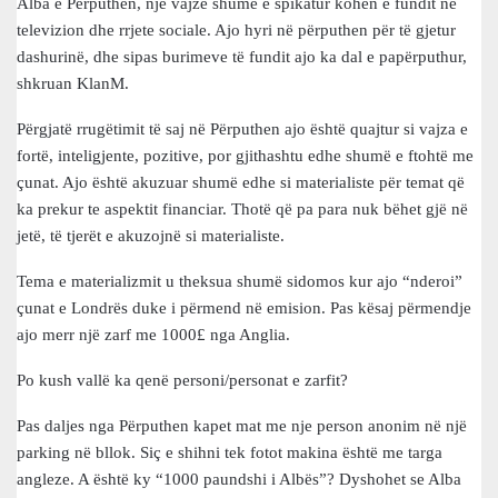
Alba e Përputhen, një vajzë shumë e spikatur kohën e fundit në
televizion dhe rrjete sociale. Ajo hyri në përputhen për të gjetur
dashurinë, dhe sipas burimeve të fundit ajo ka dal e papërputhur,
shkruan KlanM.
Përgjatë rrugëtimit të saj në Përputhen ajo është quajtur si vajza e
fortë, inteligjente, pozitive, por gjithashtu edhe shumë e ftohtë me
çunat. Ajo është akuzuar shumë edhe si materialiste për temat që
ka prekur te aspektit financiar. Thotë që pa para nuk bëhet gjë në
jetë, të tjerët e akuzojnë si materialiste.
Tema e materializmit u theksua shumë sidomos kur ajo “nderoi”
çunat e Londrës duke i përmend në emision. Pas kësaj përmendje
ajo merr një zarf me 1000£ nga Anglia.
Po kush vallë ka qenë personi/personat e zarfit?
Pas daljes nga Përputhen kapet mat me nje person anonim në një
parking në bllok. Siç e shihni tek fotot makina është me targa
angleze. A është ky “1000 paundshi i Albës”? Dyshohet se Alba