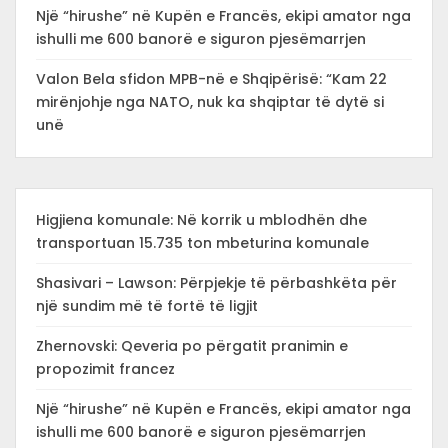
Një “hirushe” në Kupën e Francës, ekipi amator nga
ishulli me 600 banorë e siguron pjesëmarrjen
Valon Bela sfidon MPB-në e Shqipërisë: “Kam 22
mirënjohje nga NATO, nuk ka shqiptar të dytë si
unë
Higjiena komunale: Në korrik u mblodhën dhe
transportuan 15.735 ton mbeturina komunale
Shasivari – Lawson: Përpjekje të përbashkëta për
një sundim më të fortë të ligjit
Zhernovski: Qeveria po përgatit pranimin e
propozimit francez
Një “hirushe” në Kupën e Francës, ekipi amator nga
ishulli me 600 banorë e siguron pjesëmarrjen