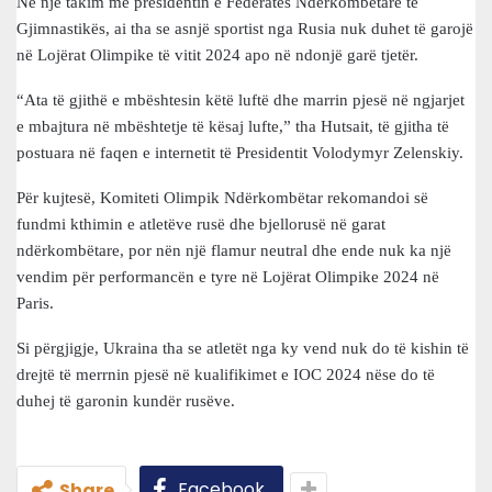
Në një takim me presidentin e Federatës Ndërkombëtare të
Gjimnastikës, ai tha se asnjë sportist nga Rusia nuk duhet të garojë
në Lojërat Olimpike të vitit 2024 apo në ndonjë garë tjetër.
“Ata të gjithë e mbështesin këtë luftë dhe marrin pjesë në ngjarjet
e mbajtura në mbështetje të kësaj lufte,” tha Hutsait, të gjitha të
postuara në faqen e internetit të Presidentit Volodymyr Zelenskiy.
Për kujtesë, Komiteti Olimpik Ndërkombëtar rekomandoi së
fundmi kthimin e atletëve rusë dhe bjellorusë në garat
ndërkombëtare, por nën një flamur neutral dhe ende nuk ka një
vendim për performancën e tyre në Lojërat Olimpike 2024 në
Paris.
Si përgjigje, Ukraina tha se atletët nga ky vend nuk do të kishin të
drejtë të merrnin pjesë në kualifikimet e IOC 2024 nëse do të
duhej të garonin kundër rusëve.
Facebook
Share