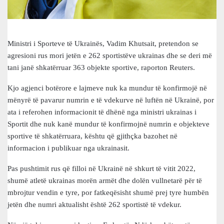
Ministri i Sporteve të Ukrainës, Vadim Khutsait, pretendon se
agresioni rus mori jetën e 262 sportistëve ukrainas dhe se deri më
tani janë shkatërruar 363 objekte sportive, raporton Reuters.
Kjo agjenci botërore e lajmeve nuk ka mundur të konfirmojë në
mënyrë të pavarur numrin e të vdekurve në luftën në Ukrainë, por
ata i referohen informacionit të dhënë nga ministri ukrainas i
Sportit dhe nuk kanë mundur të konfirmojnë numrin e objekteve
sportive të shkatërruara, kështu që gjithçka bazohet në
informacion i publikuar nga ukrainasit.
Pas pushtimit rus që filloi në Ukrainë në shkurt të vitit 2022,
shumë atletë ukrainas morën armët dhe dolën vullnetarë për të
mbrojtur vendin e tyre, por fatkeqësisht shumë prej tyre humbën
jetën dhe numri aktualisht është 262 sportistë të vdekur.