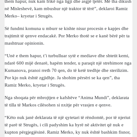
them hapur, nuk kam frikë nga ligji dhe asgjë tjetër. Më tha dikush
në Misleshevë, kam mbushur një traktor të tërë”, deklaroi Ramiz
Merko– kryetar i Strugës.
Së fundmi komuna u mburr se kishte nisur procesin e kapjes dhe
trajtimit të qenve endacakë. Por Merko thotë se e kanë bërë për ta
mashtruar opinionin.
“Unë e them hapur, t’i turbulluar sytë e mediave dhe shtetit kemi,
ndarë 600 mijë denarë, hapëm tender, u paraqit një strehimore nga
Kumanova, pranoi rreth 70 qen, do të ketë tredhje dhe sterilizim.
Por kjo nuk është zgjidhje. Ja shohim përsëri se ka qen”, tha
Ramiz Merko, kryetar i Strugës.
Nga shoqata për mbrojtjen e kafshëve “Anima Mundi”, deklarata
të tilla të Markos cilësohen si nxitje për vrasjen e qenve.
“Këto nuk janë deklarata të një qytetari të rëndomtë, por të njeriut
të parë të Strugës, i cili padyshim ka hyrë në aktivitet që nuk e
kupton përgjegjësinë. Ramiz Merko, ky nuk është bashkim fisnor,