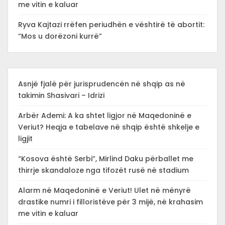
me vitin e kaluar
Ryva Kajtazi rrëfen periudhën e vështirë të abortit:
“Mos u dorëzoni kurrë”
Asnjë fjalë për jurisprudencën në shqip as në
takimin Shasivari – Idrizi
Arbër Ademi: A ka shtet ligjor në Maqedoninë e
Veriut? Heqja e tabelave në shqip është shkelje e
ligjit
“Kosova është Serbi”, Mirlind Daku përballet me
thirrje skandaloze nga tifozët rusë në stadium
Alarm në Maqedoninë e Veriut! Ulet në mënyrë
drastike numri i filloristëve për 3 mijë, në krahasim
me vitin e kaluar