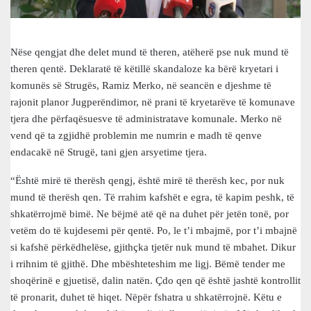
Nëse qengjat dhe delet mund të theren, atëherë pse nuk mund të
theren qentë. Deklaratë të këtillë skandaloze ka bërë kryetari i
komunës së Strugës, Ramiz Merko, në seancën e djeshme të
rajonit planor Jugperëndimor, në prani të kryetarëve të komunave
tjera dhe përfaqësuesve të administratave komunale. Merko në
vend që ta zgjidhë problemin me numrin e madh të qenve
endacakë në Strugë, tani gjen arsyetime tjera.
“Është mirë të therësh qengj, është mirë të therësh kec, por nuk
mund të therësh qen. Të rrahim kafshët e egra, të kapim peshk, të
shkatërrojmë bimë. Ne bëjmë atë që na duhet për jetën tonë, por
vetëm do të kujdesemi për qentë. Po, le t’i mbajmë, por t’i mbajnë
si kafshë përkëdhelëse, gjithçka tjetër nuk mund të mbahet. Dikur
i rrihnim të gjithë. Dhe mbështeteshim me ligj. Bëmë tender me
shoqërinë e gjuetisë, dalin natën. Çdo qen që është jashtë kontrollit
të pronarit, duhet të hiqet. Nëpër fshatra u shkatërrojnë. Këtu e