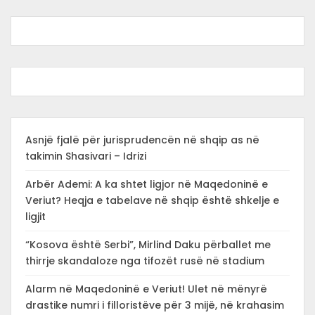
Asnjë fjalë për jurisprudencën në shqip as në
takimin Shasivari – Idrizi
Arbër Ademi: A ka shtet ligjor në Maqedoninë e
Veriut? Heqja e tabelave në shqip është shkelje e
ligjit
“Kosova është Serbi”, Mirlind Daku përballet me
thirrje skandaloze nga tifozët rusë në stadium
Alarm në Maqedoninë e Veriut! Ulet në mënyrë
drastike numri i filloristëve për 3 mijë, në krahasim