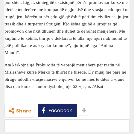
por shtet. Ligjet, strategjitë ekzistojnë për t’u promovuar kurse me
idetë e tenderëve me kompanitë e gjuetisë dhe vrasja e çdo qeni në
rrugë, jeni kërcënim për çdo gjë që është përfitim civilizues, ju jeni
rrezik dhe e turpëroni Strugën. Kjo është gjuhë e urrejtjes që
promovon dhe nxit dhunën dhe duhet të dënohet menjëherë. Me
kuptime të këtilla, thirrje e deklarata të tilla, një njeri nuk mund të
jetë politikan e as kryetar komune”, njoftojnë nga “Anima
Mundi”.
Ata kërkojnë që Prokuroria të veprojë menjëherë për rastin në
Misleshevë kurse Merko të thirret në bisedë. Dy muaj më parë në
Strugë ndodhi vrasje masive e qenve, ku në mes të ditës u vranë
disa qen kurse si autor dyshohej një 62-vjeçar. /Alsat
Facebook
Share