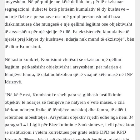
arsyeshëm. Në përputhje me këtë definicion, për të ekzistuar
segregacioni, duhet të ketë plotësim kumulativ të dy kushteve –
ndarje fizike e personave ose një grupi personash mbi baza
diskriminuese dhe mungesë e një qëllimi legjitim ose objektivisht
të arsyeshëm për një sjellje të tillë. Pa ekzistencën kumulative të
njërës prej këtyre dy kushteve, ndarja nuk mund të ekzistojë”, bën
të ditur Komisioni.
Në rastin konkret, Komisioni vlerësoi se ekziston një qëllim
legjitim, përkatësisht objektivisht i arsyeshëm, për ndarjen e
fëmijëve femra, të cilat udhëzohen që të vuajnë këtë masë në INP
Idrizovë.
“Në këtë rast, Komisioni e sheh para së gjithash justifikimin
objektiv të ndarjes së fëmijëve në natyrën e vetë masës, e cila
kërkon ndarjen fizike të fëmijëve meshkuj dhe femra, të cilët i
referohen mbështetjes. Arsyetimi objektiv rrjedh edhe nga neni 34
paragrafi 4 i Ligjit për Ekzekutimin e Sanksioneve, i cili përcakton
se institucioni i vetëm korrektues për gratë është DPD në KPD
Idrizovë. Përveç kësaj, në drejtim të synimit legjitim, gjegjësisht