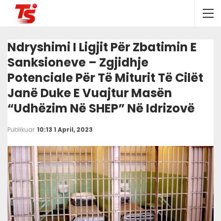
Ndryshimi I Ligjit Për Zbatimin E
Sanksioneve – Zgjidhje
Potenciale Për Të Miturit Të Cilët
Janë Duke E Vuajtur Masën
“udhëzim Në SHEP” Në Idrizovë
Publikuar
10:13 1 April, 2023