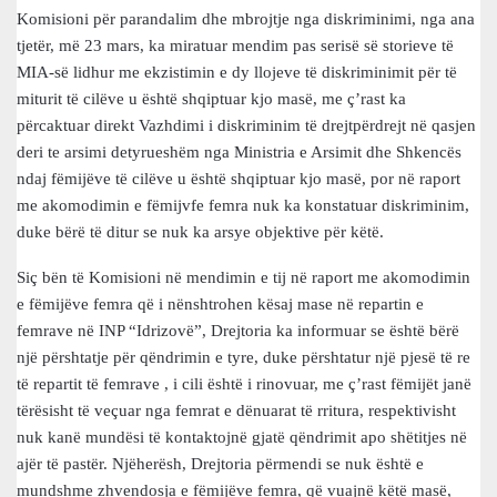
Komisioni për parandalim dhe mbrojtje nga diskriminimi, nga ana
tjetër, më 23 mars, ka miratuar mendim pas serisë së storieve të
MIA-së lidhur me ekzistimin e dy llojeve të diskriminimit për të
miturit të cilëve u është shqiptuar kjo masë, me ç’rast ka
përcaktuar direkt Vazhdimi i diskriminim të drejtpërdrejt në qasjen
deri te arsimi detyrueshëm nga Ministria e Arsimit dhe Shkencës
ndaj fëmijëve të cilëve u është shqiptuar kjo masë, por në raport
me akomodimin e fëmijvfe femra nuk ka konstatuar diskriminim,
duke bërë të ditur se nuk ka arsye objektive për këtë.
Siç bën të Komisioni në mendimin e tij në raport me akomodimin
e fëmijëve femra që i nënshtrohen kësaj mase në repartin e
femrave në INP “Idrizovë”, Drejtoria ka informuar se është bërë
një përshtatje për qëndrimin e tyre, duke përshtatur një pjesë të re
të repartit të femrave , i cili është i rinovuar, me ç’rast fëmijët janë
tërësisht të veçuar nga femrat e dënuarat të rritura, respektivisht
nuk kanë mundësi të kontaktojnë gjatë qëndrimit apo shëtitjes në
ajër të pastër. Njëherësh, Drejtoria përmendi se nuk është e
mundshme zhvendosja e fëmijëve femra, që vuajnë këtë masë,