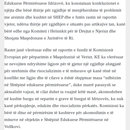
Edukuese Përmirësuese Idrizovë, ku konstatuan konkluzionet e
njëjta dhe bënë thirrje për zgjidhje të menjëhershme të problemit
me arsimin dhe kushtet në SHEP dhe e futën rastin në raportin
vjetor, ndërsa thirrje për zgjidhjen e situatës pas artikujve tan, kanë
bërë edhe nga Komiteti i Helsinkit për të Drejtat e Njeriut dhe
Shoqata Maqedonase e Juristëve të Ri.
Rastet janë vlerësuar edhe në raportin e fundit të Komisionit
Evropian për përparimin e Maqedonisë së Veriut. KE ka vlerësuar
se nevojiten ndryshime ligjore për të gjetur një zgjidhje afatgjatë
për strehimin dhe risocializimin e të miturave që kanë rënë në
konflikt me ligjin dhe të cilave u është shqiptuar masa “udhëzim
në Shtëpinë edukuese përmirësuese”, duke marrë parasysh se
aktualisht vajzat, të cilat duhet ta vuajnë këtë masë, akomodohen
në kushte burgu në repartin e grave të burgut të Idrizovës, ku nuk
kanë përkujdesje, edukim dhe risocializim përkatës. Komisioni ka
bërë të ditur në përmirësim të kushteve për akomodimin e të
miturve në objektin e Shtëpisë Edukuese Përmirësuese në
Vollkovi.