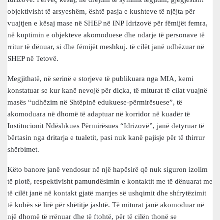
objektivisht të arsyeshëm, është pasja e kushteve të njëjta për
vuajtjen e kësaj mase në SHEP në INP Idrizovë për fëmijët femra,
në kuptimin e objekteve akomoduese dhe ndarje të personave të
rritur të dënuar, si dhe fëmijët meshkuj. të cilët janë udhëzuar në
SHEP në Tetovë.
Megjithatë, në serinë e storjeve të publikuara nga MIA, kemi
konstatuar se kur kanë nevojë për diçka, të miturat të cilat vuajnë
masës “udhëzim në Shtëpinë edukuese-përmirësuese”, të
akomoduara në dhomë të adaptuar në korridor në kuadër të
Institucionit Ndëshkues Përmirësues “Idrizovë”, janë detyruar të
bërtasin nga dritarja e tualetit, pasi nuk kanë pajisje për të thirrur
shërbimet.
Këto banore janë vendosur në një hapësirë që nuk siguron izolim
të plotë, respektivisht pamundësimin e kontaktit me të dënuarat me
të cilët janë në kontakt gjatë marrjes së ushqimit dhe shfrytëzimit
të kohës së lirë për shëtitje jashtë. Të miturat janë akomoduar në
një dhomë të rrënuar dhe të ftohtë, për të cilën thonë se