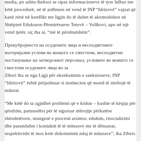
media, po ashtu theksoi se sipas informacioneve të tyre lidhur me
këtë procedurë, në të ardhmen në vend të INP “Idrizovë” vajzat që
kanë rënë në konflikt me ligjin do të duhet të akomodohen në
Shtëpinë Edukuese-Përmirësuese Tetovë – Vollkovi, apo në një
vend tjetër, siç tha ai, “më të përshtatshëm”.
Прекубројноста на осудените лица и несоодветните
материјални услови во коишто се сместени, несоодветно
постапување на затворскиот персонал, условите во коишто се
сместени осудените лица во за
Ziberi tha se nga Ligji për ekzekutimin e sanksioneve, INP
“Idrizovë” është përjashtuar si institucion që mund të strehojë të
miturat.
“Me këtë do ta zgjidhet problemi që e kishin – kushte të këqija për
qëndrim, pamundësi për të siguruar mbrojtje përkatëse
shëndetësore, mungesë e procesit arsimor, edukim, risocializimi
dhe parandalim i kontaktit të të miturave me të dënuarat,
respektivisht të mos ketë diskriminim ndaj të miturave”, tha Ziberi.