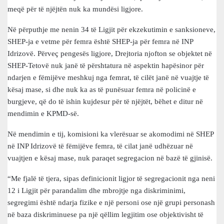
meqë për të njëjtën nuk ka mundësi ligjore.
Në përputhje me nenin 34 të Ligjit për ekzekutimin e sanksioneve,
SHEP-ja e vetme për femra është SHEP-ja për femra në INP
Idrizovë. Përveç pengesës ligjore, Drejtoria njofton se objektet në
SHEP-Tetovë nuk janë të përshtatura në aspektin hapësinor për
ndarjen e fëmijëve meshkuj nga femrat, të cilët janë në vuajtje të
kësaj mase, si dhe nuk ka as të punësuar femra në policinë e
burgjeve, që do të ishin kujdesur për të njëjtët, bëhet e ditur në
mendimin e KPMD-së.
Në mendimin e tij, komisioni ka vlerësuar se akomodimi në SHEP
në INP Idrizovë të fëmijëve femra, të cilat janë udhëzuar në
vuajtjen e kësaj mase, nuk paraqet segregacion në bazë të gjinisë.
“Me fjalë të tjera, sipas definicionit ligjor të segregacionit nga neni
12 i Ligjit për parandalim dhe mbrojtje nga diskriminimi,
segregimi është ndarja fizike e një personi ose një grupi personash
në baza diskriminuese pa një qëllim legjitim ose objektivisht të