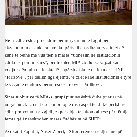
Në rrjedhë është procedurë për ndryshimin e Ligjit për
ekzekutimin e sanksioneve, ku përfshihen edhe ndryshimet që
kanë të bëjnë me vuajtjen e masës “udhëzim në institucionin
edukues-përmirësues”, për të cilën MIA zbuloi se vajzat kanë
vuajtur dënimin në kushte të papërshtatshme në kuadër të INP
“Idrizovë”, për dallim nga djemtë, të cilët kanë Institucionin e tyre
të veçantë edukues-përmirësues Tetovë – Vollkovi.
Sipas njohurive të MIA-s, grupi punues është duke punuar në
ndryshimet, të cilat do të mbulojnë disa aspekte, duke përfshirë
edhe propozimin e zgjidhjes për objektet akomoduese për fëmijët
femra që i nënshtrohen masës “udhëzim në SHEP”.
Avokati i Popullit, Naser Ziberi, në konferencën e djeshme për