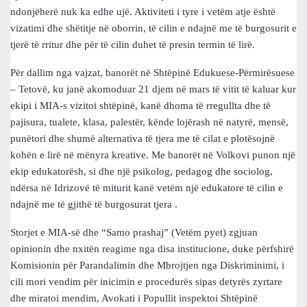
ndonjëherë nuk ka edhe ujë. Aktiviteti i tyre i vetëm atje është
vizatimi dhe shëtitje në oborrin, të cilin e ndajnë me të burgosurit e
tjerë të rritur dhe për të cilin duhet të presin termin të lirë.
Për dallim nga vajzat, banorët në Shtëpinë Edukuese-Përmirësuese
– Tetovë, ku janë akomoduar 21 djem në mars të vitit të kaluar kur
ekipi i MIA-s vizitoi shtëpinë, kanë dhoma të rregullta dhe të
pajisura, tualete, klasa, palestër, kënde lojërash në natyrë, mensë,
punëtori dhe shumë alternativa të tjera me të cilat e plotësojnë
kohën e lirë në mënyra kreative. Me banorët në Volkovi punon një
ekip edukatorësh, si dhe një psikolog, pedagog dhe sociolog,
ndërsa në Idrizovë të miturit kanë vetëm një edukatore të cilin e
ndajnë me të gjithë të burgosurat tjera .
Storjet e MIA-së dhe “Samo prashaj” (Vetëm pyet) zgjuan
opinionin dhe nxitën reagime nga disa institucione, duke përfshirë
Komisionin për Parandalimin dhe Mbrojtjen nga Diskriminimi, i
cili mori vendim për inicimin e procedurës sipas detyrës zyrtare
dhe miratoi mendim, Avokati i Popullit inspektoi Shtëpinë