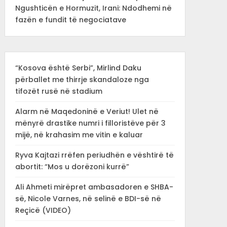
Ngushticën e Hormuzit, Irani: Ndodhemi në
fazën e fundit të negociatave
“Kosova është Serbi”, Mirlind Daku
përballet me thirrje skandaloze nga
tifozët rusë në stadium
Alarm në Maqedoninë e Veriut! Ulet në
mënyrë drastike numri i filloristëve për 3
mijë, në krahasim me vitin e kaluar
Ryva Kajtazi rrëfen periudhën e vështirë të
abortit: “Mos u dorëzoni kurrë”
Ali Ahmeti mirëpret ambasadoren e SHBA-
së, Nicole Varnes, në selinë e BDI-së në
Reçicë (VIDEO)