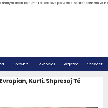
ort
Showbiz
Teknologji
Argëtim
Shëndeti
 Evropian, Kurti: Shpresoj Të