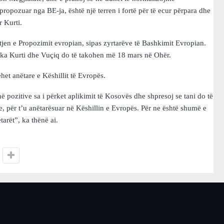
propozuar nga BE-ja, është një terren i fortë për të ecur përpara dhe
 Kurti.
jen e Propozimit evropian, sipas zyrtarëve të Bashkimit Evropian.
 çka Kurti dhe Vuçiq do të takohen më 18 mars në Ohër.
het anëtare e Këshillit të Evropës.
 pozitive sa i përket aplikimit të Kosovës dhe shpresoj se tani do të
, për t’u anëtarësuar në Këshillin e Evropës. Për ne është shumë e
arët”, ka thënë ai.