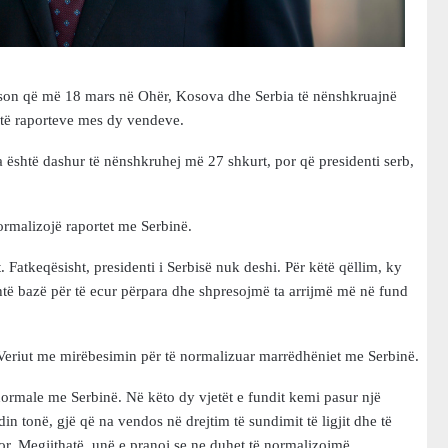
reson që më 18 mars në Ohër, Kosova dhe Serbia të nënshkruajnë
 të raporteve mes dy vendeve.
a është dashur të nënshkruhej më 27 shkurt, por që presidenti serb,
ormalizojë raportet me Serbinë.
atkeqësisht, presidenti i Serbisë nuk deshi. Për këtë qëllim, ky
htë bazë për të ecur përpara dhe shpresojmë ta arrijmë më në fund
Veriut me mirëbesimin për të normalizuar marrëdhëniet me Serbinë.
rmale me Serbinë. Në këto dy vjetët e fundit kemi pasur një
 tonë, gjë që na vendos në drejtim të sundimit të ligjit dhe të
imor. Megjithatë, unë e pranoj se ne duhet të normalizojmë