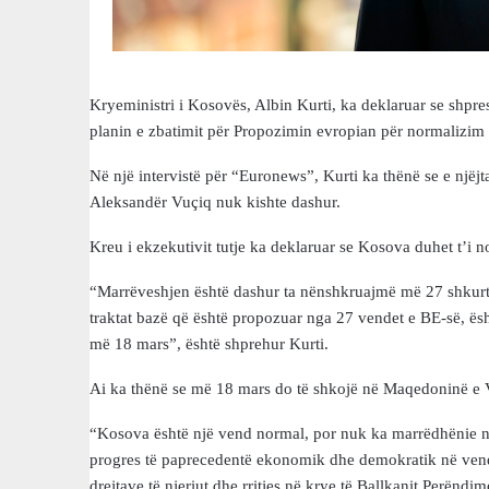
Kryeministri i Kosovës, Albin Kurti, ka deklaruar se shp
planin e zbatimit për Propozimin evropian për normalizim
Në një intervistë për “Euronews”, Kurti ka thënë se e njëjt
Aleksandër Vuçiq nuk kishte dashur.
Kreu i ekzekutivit tutje ka deklaruar se Kosova duhet t’i n
“Marrëveshjen është dashur ta nënshkruajmë më 27 shkurt. F
traktat bazë që është propozuar nga 27 vendet e BE-së, ës
më 18 mars”, është shprehur Kurti.
Ai ka thënë se më 18 mars do të shkojë në Maqedoninë e 
“Kosova është një vend normal, por nuk ka marrëdhënie no
progres të paprecedentë ekonomik dhe demokratik në vendin
drejtave të njeriut dhe rritjes në krye të Ballkanit Perënd