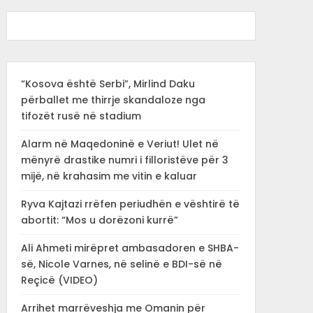
“Kosova është Serbi”, Mirlind Daku
përballet me thirrje skandaloze nga
tifozët rusë në stadium
Alarm në Maqedoninë e Veriut! Ulet në
mënyrë drastike numri i filloristëve për 3
mijë, në krahasim me vitin e kaluar
Ryva Kajtazi rrëfen periudhën e vështirë të
abortit: “Mos u dorëzoni kurrë”
Ali Ahmeti mirëpret ambasadoren e SHBA-
së, Nicole Varnes, në selinë e BDI-së në
Reçicë (VIDEO)
Arrihet marrëveshja me Omanin për