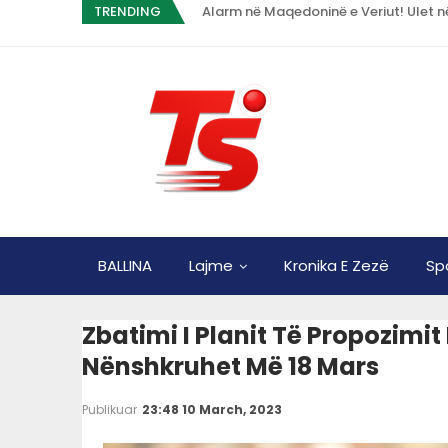
TRENDING
BALLINA
Lajme
Kronika E Zezë
Sp
Zbatimi I Planit Të Propozimit
Nënshkruhet Më 18 Mars
Publikuar
23:48 10 March, 2023