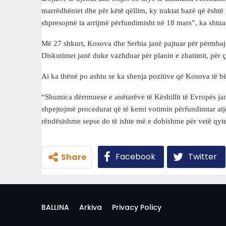
marrëdhëniet dhe për këtë qëllim, ky traktat bazë që është 
shpresojmë ta arrijmë përfundimisht në 18 mars”, ka shtuar
Më 27 shkurt, Kosova dhe Serbia janë pajtuar për përmbajt
Diskutimet janë duke vazhduar për planin e zbatimit, për
Ai ka thënë po ashtu se ka shenja pozitive që Kosova të bë
“Shumica dërrmuese e anëtarëve të Këshillit të Evropës janë
shpejtojmë procedurat që të kemi votimin përfundimtar atje
rëndësishme sepse do të ishte më e dobishme për vetë qytet
Facebook
Twitter
Share
BALLINA
Arkiva
Privacy Policy