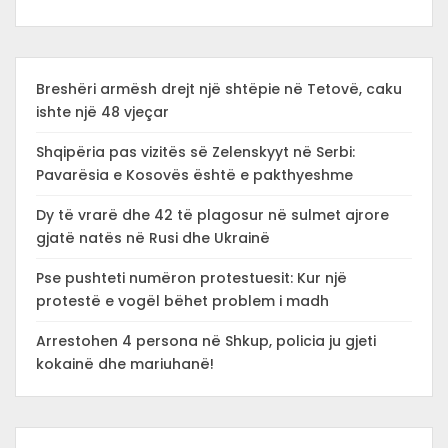
Breshëri armësh drejt një shtëpie në Tetovë, caku
ishte një 48 vjeçar
Shqipëria pas vizitës së Zelenskyyt në Serbi:
Pavarësia e Kosovës është e pakthyeshme
Dy të vrarë dhe 42 të plagosur në sulmet ajrore
gjatë natës në Rusi dhe Ukrainë
Pse pushteti numëron protestuesit: Kur një
protestë e vogël bëhet problem i madh
Arrestohen 4 persona në Shkup, policia ju gjeti
kokainë dhe mariuhanë!