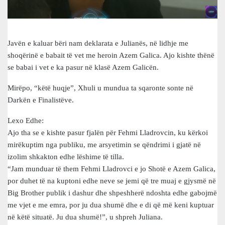
Javën e kaluar bëri nam deklarata e Julianës, në lidhje me
shoqërinë e babait të vet me heroin Azem Galica. Ajo kishte thënë
se babai i vet e ka pasur në klasë Azem Galicën.
Mirëpo, “këtë huqje”, Xhuli u mundua ta sqaronte sonte në
Darkën e Finalistëve.
Lexo Edhe:
Ajo tha se e kishte pasur fjalën për Fehmi Lladrovcin, ku kërkoi
mirëkuptim nga publiku, me arsyetimin se qëndrimi i gjatë në
izolim shkakton edhe lëshime të tilla.
“Jam munduar të them Fehmi Lladrovci e jo Shotë e Azem Galica,
por duhet të na kuptoni edhe neve se jemi që tre muaj e gjysmë në
Big Brother publik i dashur dhe shpeshherë ndoshta edhe gabojmë
me vjet e me emra, por ju dua shumë dhe e di që më keni kuptuar
në këtë situatë. Ju dua shumë!”, u shpreh Juliana.