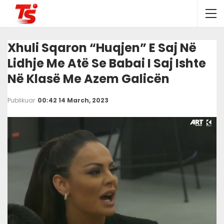
Xhuli Sqaron “huqjen” E Saj Në
Lidhje Me Atë Se Babai I Saj Ishte
Në Klasë Me Azem Galicën
Publikuar
00:42 14 March, 2023