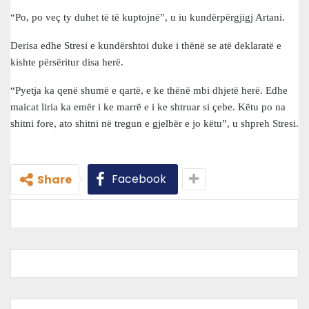
“Po, po veç ty duhet të të kuptojnë”, u iu kundërpërgjigj Artani.
Derisa edhe Stresi e kundërshtoi duke i thënë se atë deklaratë e
kishte përsëritur disa herë.
“Pyetja ka qenë shumë e qartë, e ke thënë mbi dhjetë herë. Edhe
maicat liria ka emër i ke marrë e i ke shtruar si çebe. Këtu po na
shitni fore, ato shitni në tregun e gjelbër e jo këtu”, u shpreh Stresi.
Facebook
Share