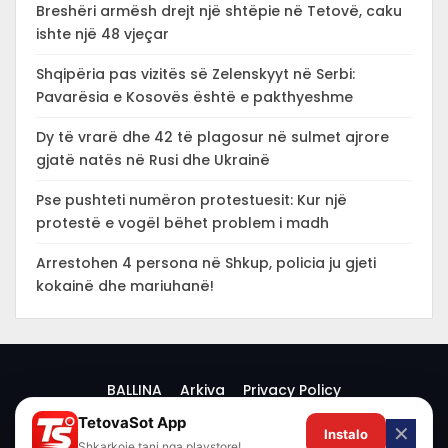
Breshëri armësh drejt një shtëpie në Tetovë, caku
ishte një 48 vjeçar
Shqipëria pas vizitës së Zelenskyyt në Serbi:
Pavarësia e Kosovës është e pakthyeshme
Dy të vrarë dhe 42 të plagosur në sulmet ajrore
gjatë natës në Rusi dhe Ukrainë
Pse pushteti numëron protestuesit: Kur një
protestë e vogël bëhet problem i madh
Arrestohen 4 persona në Shkup, policia ju gjeti
kokainë dhe mariuhanë!
BALLINA
Arkiva
Privacy Policy
TetovaSot App
✕
Instalo
© 2026 -
Shkarkoje tani nga playstore!