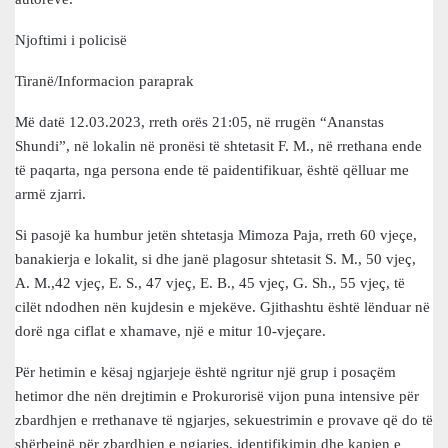
Njoftimi i policisë
Tiranë/Informacion paraprak
Më datë 12.03.2023, rreth orës 21:05, në rrugën “Ananstas
Shundi”, në lokalin në pronësi të shtetasit F. M., në rrethana ende
të paqarta, nga persona ende të paidentifikuar, është qëlluar me
armë zjarri.
Si pasojë ka humbur jetën shtetasja Mimoza Paja, rreth 60 vjeçe,
banakierja e lokalit, si dhe janë plagosur shtetasit S. M., 50 vjeç,
A. M.,42 vjeç, E. S., 47 vjeç, E. B., 45 vjeç, G. Sh., 55 vjeç, të
cilët ndodhen nën kujdesin e mjekëve. Gjithashtu është lënduar në
dorë nga ciflat e xhamave, një e mitur 10-vjeçare.
Për hetimin e kësaj ngjarjeje është ngritur një grup i posaçëm
hetimor dhe nën drejtimin e Prokurorisë vijon puna intensive për
zbardhjen e rrethanave të ngjarjes, sekuestrimin e provave që do të
shërbejnë për zbardhjen e ngjarjes, identifikimin dhe kapjen e