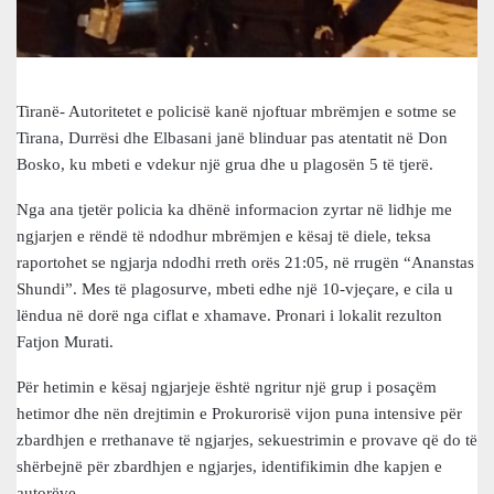
Tiranë- Autoritetet e policisë kanë njoftuar mbrëmjen e sotme se
Tirana, Durrësi dhe Elbasani janë blinduar pas atentatit në Don
Bosko, ku mbeti e vdekur një grua dhe u plagosën 5 të tjerë.
Nga ana tjetër policia ka dhënë informacion zyrtar në lidhje me
ngjarjen e rëndë të ndodhur mbrëmjen e kësaj të diele, teksa
raportohet se ngjarja ndodhi rreth orës 21:05, në rrugën “Ananstas
Shundi”. Mes të plagosurve, mbeti edhe një 10-vjeçare, e cila u
lëndua në dorë nga ciflat e xhamave. Pronari i lokalit rezulton
Fatjon Murati.
Për hetimin e kësaj ngjarjeje është ngritur një grup i posaçëm
hetimor dhe nën drejtimin e Prokurorisë vijon puna intensive për
zbardhjen e rrethanave të ngjarjes, sekuestrimin e provave që do të
shërbejnë për zbardhjen e ngjarjes, identifikimin dhe kapjen e
autorëve.