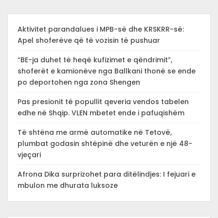
Aktivitet parandalues i MPB-së dhe KRSKRR-së:
Apel shoferëve që të vozisin të pushuar
“BE-ja duhet të heqë kufizimet e qëndrimit”,
shoferët e kamionëve nga Ballkani thonë se ende
po deportohen nga zona Shengen
Pas presionit të popullit qeveria vendos tabelen
edhe në Shqip. VLEN mbetet ende i pafuqishëm
Të shtëna me armë automatike në Tetovë,
plumbat godasin shtëpinë dhe veturën e një 48-
vjeçari
Afrona Dika surprizohet para ditëlindjes: I fejuari e
mbulon me dhurata luksoze