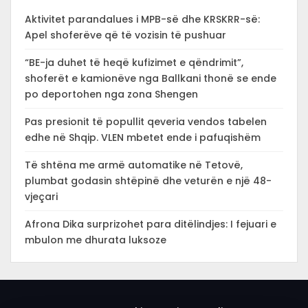
Aktivitet parandalues i MPB-së dhe KRSKRR-së:
Apel shoferëve që të vozisin të pushuar
“BE-ja duhet të heqë kufizimet e qëndrimit”,
shoferët e kamionëve nga Ballkani thonë se ende
po deportohen nga zona Shengen
Pas presionit të popullit qeveria vendos tabelen
edhe në Shqip. VLEN mbetet ende i pafuqishëm
Të shtëna me armë automatike në Tetovë,
plumbat godasin shtëpinë dhe veturën e një 48-
vjeçari
Afrona Dika surprizohet para ditëlindjes: I fejuari e
mbulon me dhurata luksoze